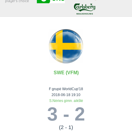
Senjorai 35+
Įmonių lyga
VRFS Futsal
Visi turnyrai
SWE (VFM)
Lauko
Vaikų ir
Senjorų ir
Vilniaus
futbolas
moterų
salės
futbolas
F grupė WorldCup'18
futbolas
futbolas
II Lyga
Vilnius World
2018-06-18 19:10
S.Nėries gimn. aikštė
III Lyga
Cup
Vaikų lyga
Senjorai 35+
3 - 2
SFL Lyga
Mini futbolo
Senjorai 45+
Moterų lyga
SFL taurė
lyga‎
Futsal 45+
VRFS Taurė
Vasaros futbolo
VRFS Futsal
(2 - 1)
7x7 CUP
lyga
Select II