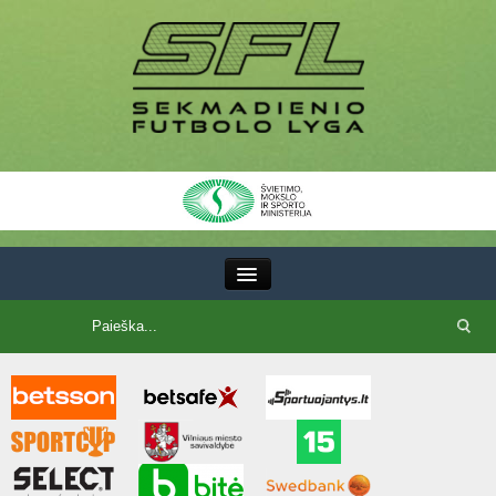
III Lyga
SFL Lyga
SFL taurė
7x7 CUP