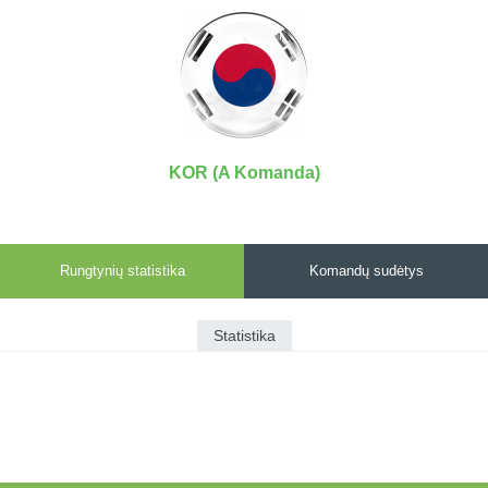
7x7 vasaros
Euro2016
VRFS Futsal
lyga
Vilnius
Cup
Lyga 8x8
Aukštaitijos
Įmonių lyga
senjorų
SFL rudens
čempionatas
taurė
KOR (A Komanda)
Snaigės taurė
Rungtynių statistika
Komandų sudėtys
Statistika