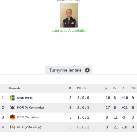
Aikštės teisėjas
Laurynas Aržuolaitis
Turnyrinė lentelė
Komanda
R
P / L / Pr
Įv
Pr
+/-
Tšk
1
3
3 / 0 / 0
16
6
+10
9
SWE (VFM)
2
3
2 / 0 / 1
17
6
+11
6
KOR (A Komanda)
3
3
1 / 0 / 2
8
11
-3
3
GER (Nemėžis)
4
3
0 / 0 / 3
3
21
-18
0
MEX (VDA kitaip)