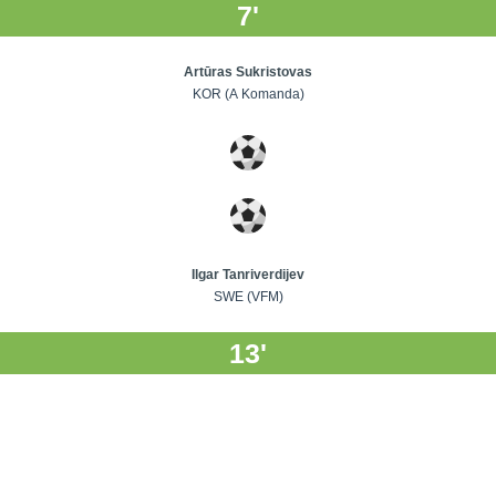
7'
Artūras Sukristovas
KOR (A Komanda)
Ilgar Tanriverdijev
SWE (VFM)
13'