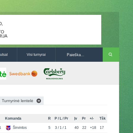
utsal
Visi turnyrai
Turnyrinė lentelė
Komanda
R
P / L / Pr
Įv
Pr
+/-
Tšk
1
Širvintos
5
3 / 1 / 1
40
22
+18
17