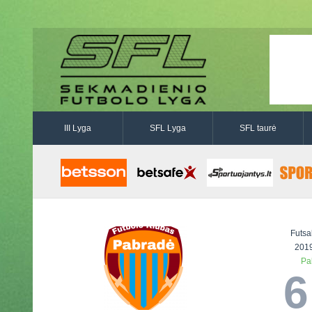
III Lyga
SFL Lyga
SFL taurė
Futsa
2019
Pa
6