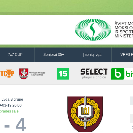
7x7 CUP
Senjorai 35+
Įmonių lyga
VRFS F
l Lyga B grupė
-03-19 20:00
bradės salė
 - 4