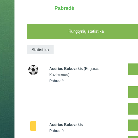
Pabradė
Rungtynių statistika
Statistika
Audrius Bukovskis
(Edgaras
Kazimenas)
Pabradė
Audrius Bukovskis
Pabradė