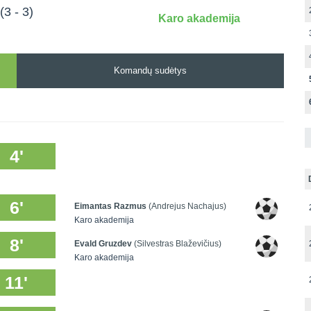
(3 - 3)
Karo akademija
Komandų sudėtys
4'
6'
Eimantas Razmus
(Andrejus Nachajus)
Karo akademija
8'
Evald Gruzdev
(Silvestras Blaževičius)
Karo akademija
11'