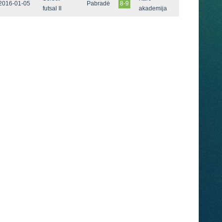
2016-01-05
Pabradė
8-9
futsal II
akademija