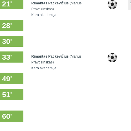
21'
Rimantas Packevičius
(Marius
Pravdzinskas)
Karo akademija
28'
30'
33'
Rimantas Packevičius
(Marius
Pravdzinskas)
Karo akademija
49'
51'
60'