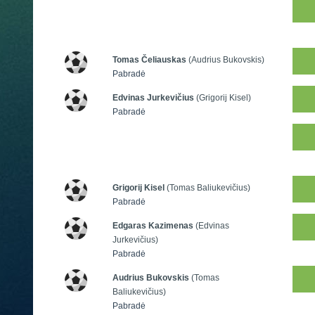
Tomas Čeliauskas
(Audrius Bukovskis)
Pabradė
Edvinas Jurkevičius
(Grigorij Kisel)
Pabradė
Grigorij Kisel
(Tomas Baliukevičius)
Pabradė
Edgaras Kazimenas
(Edvinas
Jurkevičius)
Pabradė
Audrius Bukovskis
(Tomas
Baliukevičius)
Pabradė