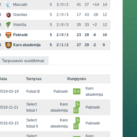
2
Maccabi
5
3 / 0 / 2
41
27
+14
14
3
Granitas
5
2 / 0 / 3
17
43
-26
12
4
Visinčia
5
2 / 0 / 3
35
33
+2
12
5
Pabradė
5
2 / 0 / 3
23
29
-6
10
6
Karo akademija
5
2 / 1 / 2
27
29
-2
9
Tarpusavio susitikimai
Data
Turnyras
Rungtynės
Karo
2019-03-19
Futsal B
Pabradė
6-4
akademija
Select
Karo
6-
2018-11-21
Pabradė
futsal I
akademija
10
Select
Karo
9-
2016-03-15
Pabradė
futsal II
akademija
12
Select
Karo