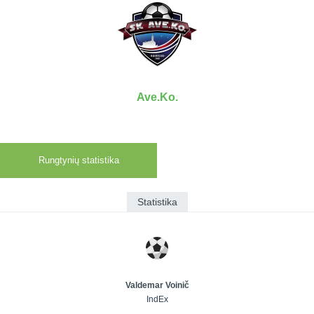
7x7 vasaros
Euro2016
VRFS Futsal
lyga
Vilnius
Cup
Lyga 8x8
Aukštaitijos
Įmonių lyga
senjorų
SFL rudens
čempionatas
taurė
Ave.Ko.
Snaigės taurė
Rungtynių statistika
Statistika
Valdemar Voinič
IndEx