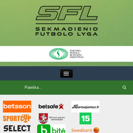
III Lyga
SFL Lyga
SFL taurė
7x7 CUP