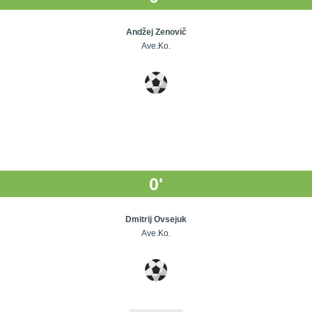
Andžej Zenovič
Ave.Ko.
0'
Dmitrij Ovsejuk
Ave.Ko.