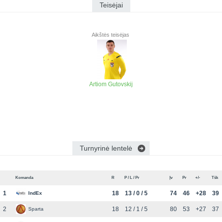
Teisėjai
Aikštės teisėjas
Artiom Gutovskij
Turnyrinė lentelė
Komanda
R
P / L / Pr
Įv
Pr
+/-
Tšk
1
18
13 / 0 / 5
74
46
+28
39
IndEx
2
18
12 / 1 / 5
80
53
+27
37
Sparta