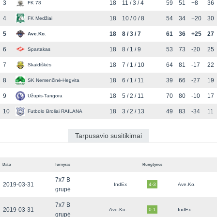
3
18
11 / 3 / 4
59
51
+8
36
FK 78
4
18
10 / 0 / 8
54
34
+20
30
FK Medžiai
5
18
8 / 3 / 7
61
36
+25
27
Ave.Ko.
6
18
8 / 1 / 9
53
73
-20
25
Spartakas
7
18
7 / 1 / 10
64
81
-17
22
Skaidiškės
8
18
6 / 1 / 11
39
66
-27
19
SK Nemenčinė-Hegvita
9
18
5 / 2 / 11
70
80
-10
17
Užupis-Tangora
10
18
3 / 2 / 13
49
83
-34
11
Futbolo Broliai RAILANA
Tarpusavio susitikimai
Data
Turnyras
Rungtynės
7x7 B
2019-03-31
IndEx
4-3
Ave.Ko.
grupė
7x7 B
2019-03-31
Ave.Ko.
0-1
IndEx
grupė