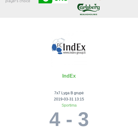
Senjorai 35+
Įmonių lyga
VRFS Futsal
Visi turnyrai
IndEx
Lauko
Vaikų ir
Senjorų ir
Vilniaus
futbolas
moterų
salės
futbolas
7x7 Lyga B grupė
futbolas
futbolas
II Lyga
Vilnius World
2019-03-31 13:15
Sportima
III Lyga
Cup
Vaikų lyga
Senjorai 35+
4 - 3
SFL Lyga
Mini futbolo
Senjorai 45+
Moterų lyga
SFL taurė
lyga‎
Futsal 45+
VRFS Taurė
Vasaros futbolo
VRFS Futsal
7x7 CUP
lyga
Select II