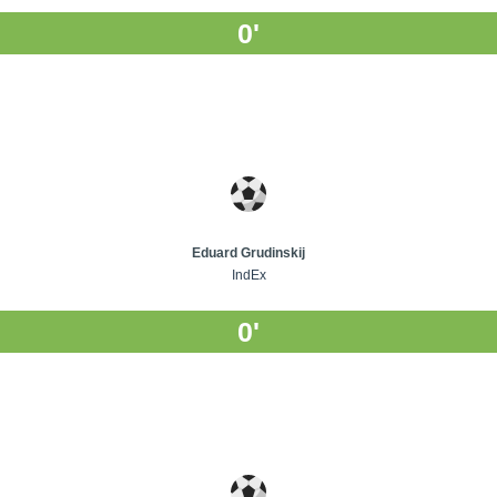
0'
Eduard Grudinskij
IndEx
0'