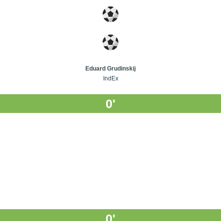
Eduard Grudinskij
IndEx
0'
0'