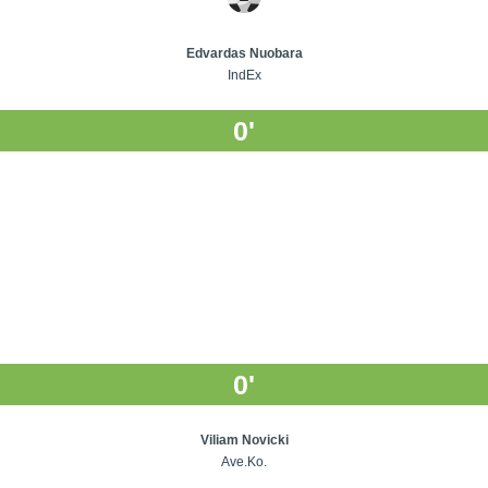
Edvardas Nuobara
IndEx
0'
0'
Viliam Novicki
Ave.Ko.