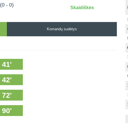
(0 - 0)
Skaidiškės
Komandų sudėtys
41'
42'
72'
90'