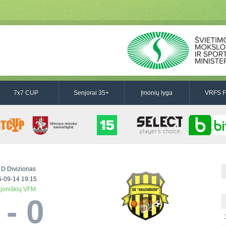
7x7 CUP
Senjorai 35+
Įmonių lyga
VRFS F
 D Divizionas
-09-14 19:15
ijoniškių VFM
 - 0