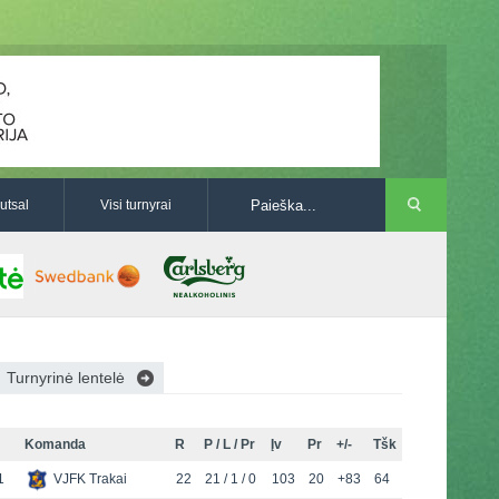
utsal
Visi turnyrai
Turnyrinė lentelė
Komanda
R
P / L / Pr
Įv
Pr
+/-
Tšk
1
VJFK Trakai
22
21 / 1 / 0
103
20
+83
64