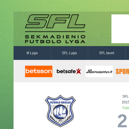
III Lyga
SFL Lyga
SFL taurė
SFL
2015
Fab
2