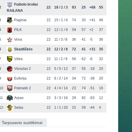
Futbolo broliai
2
22
18 / 1 / 3
93
25
+68
55
RAILANA
3
Pagiriai
22
15 / 1 / 6
74
33
+41
46
4
PILK
22
12 / 1 / 9
59
57
+2
37
5
Vova
22
11 / 3 / 8
36
41
-5
36
6
Skaidiškės
22
12 / 2 / 8
72
41
+31
35
7
Vėtra
22
11 / 2 / 9
56
62
-6
32
8
Viesulas 2
22
5 / 5 / 12
37
55
-18
20
9
Euforija
22
6 / 2 / 14
34
72
-38
20
10
Pabradė 2
22
4 / 4 / 14
23
74
-51
16
11
Arpas
22
3 / 3 / 16
29
92
-63
12
12
Setas
22
1 / 1 / 20
15
59
-44
4
Tarpusavio susitikimai