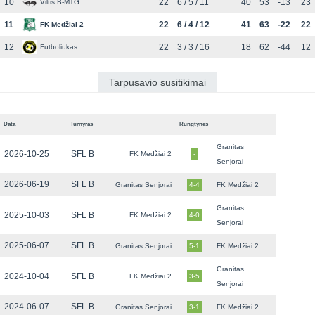
10
22
6 / 5 / 11
40
53
-13
23
Viltis B-MTG
11
22
6 / 4 / 12
41
63
-22
22
FK Medžiai 2
12
22
3 / 3 / 16
18
62
-44
12
Futboliukas
Tarpusavio susitikimai
Data
Turnyras
Rungtynės
Granitas
2026-10-25
SFL B
FK Medžiai 2
-
Senjorai
2026-06-19
SFL B
Granitas Senjorai
4-4
FK Medžiai 2
Granitas
2025-10-03
SFL B
FK Medžiai 2
4-0
Senjorai
2025-06-07
SFL B
Granitas Senjorai
5-1
FK Medžiai 2
Granitas
2024-10-04
SFL B
FK Medžiai 2
3-5
Senjorai
2024-06-07
SFL B
Granitas Senjorai
3-1
FK Medžiai 2