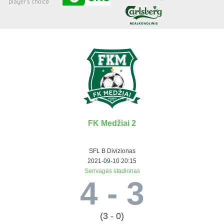
Senjorai 35+
Įmonių lyga
VRFS Futsal
Visi turnyrai
FK Medžiai 2
Lauko
Vaikų ir
Senjorų ir
Vilniaus
futbolas
moterų
salės
futbolas
SFL B Divizionas
futbolas
futbolas
II Lyga
Vilnius World
2021-09-10 20:15
Senvagės stadionas
III Lyga
Cup
Vaikų lyga
Senjorai 35+
4 - 3
SFL Lyga
Mini futbolo
Senjorai 45+
Moterų lyga
SFL taurė
lyga‎
Futsal 45+
VRFS Taurė
Vasaros futbolo
VRFS Futsal
(3 - 0)
7x7 CUP
lyga
Select II