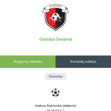
7x7 vasaros
Euro2016
VRFS Futsal
lyga
Vilnius
Cup
Lyga 8x8
Aukštaitijos
Įmonių lyga
senjorų
SFL rudens
čempionatas
taurė
Granitas Senjorai
Snaigės taurė
Rungtynių statistika
Komandų sudėtys
Statistika
Audrius Bukovskis (dubleris)
FK Medžiai 2