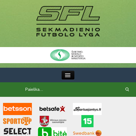
III Lyga
SFL Lyga
SFL taurė
7x7 CUP