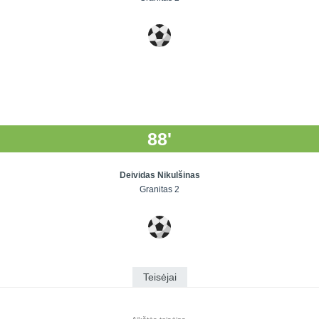
88'
Deividas Nikulšinas
Granitas 2
Teisėjai