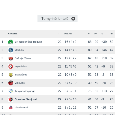
Turnyrinė lentelė
Komanda
R
P / L / Pr
Įv
Pr
+/-
Tšk
1
22
16 / 4 / 2
68
29
+39
52
SK Nemenčinė-Hegvita
2
22
14 / 5 / 3
80
34
+46
47
Modulis
3
22
12 / 3 / 7
62
43
+19
39
Euforija-Tirola
4
22
11 / 5 / 6
51
42
+9
38
Imperialas
5
22
10 / 3 / 9
51
53
-2
33
Skaidiškės
6
22
8 / 4 / 10
39
59
-20
28
Viesulas
7
22
8 / 3 / 11
75
62
+13
27
Tėvynės Sąjunga
8
22
7 / 5 / 10
41
50
-9
26
Granitas Senjorai
9
22
8 / 2 / 12
51
67
-16
26
Vieni vartai