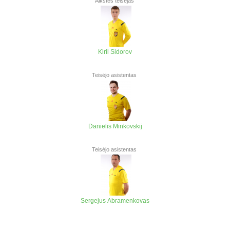
Aikštės teisėjas
Kiril Sidorov
Teisėjo asistentas
Danielis Minkovskij
Teisėjo asistentas
Sergejus Abramenkovas