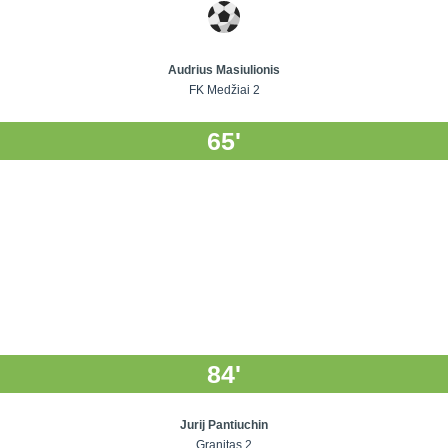
Audrius Masiulionis
FK Medžiai 2
65'
84'
Jurij Pantiuchin
Granitas 2