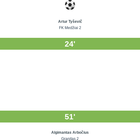
Artur Tyševič
FK Medžiai 2
24'
51'
Algimantas Arbočius
Granitas 2