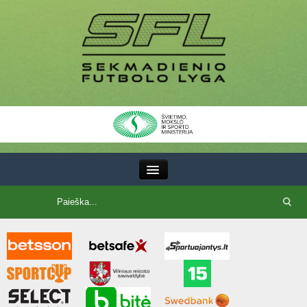
III Lyga
SFL Lyga
SFL taurė
7x7 CUP