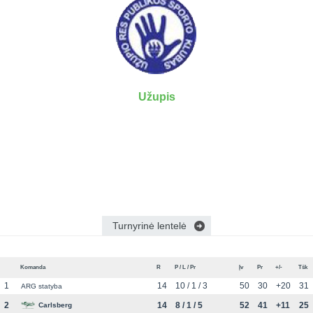
7x7 vasaros
Euro2016
VRFS Futsal
lyga
Vilnius
Cup
Lyga 8x8
Aukštaitijos
Įmonių lyga
senjorų
SFL rudens
čempionatas
taurė
Užupis
Snaigės taurė
Turnyrinė lentelė
Komanda
R
P / L / Pr
Įv
Pr
+/-
Tšk
1
14
10 / 1 / 3
50
30
+20
31
ARG statyba
2
14
8 / 1 / 5
52
41
+11
25
Carlsberg