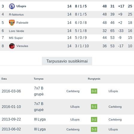
3
14
8 / 1 / 5
48
31
+17
25
Užupis
4
14
8 / 1 / 5
48
39
+9
25
R-faktorius
5
14
6 / 0 / 8
48
46
+2
18
Pabradė
6
14
5 / 1 / 8
32
65
-33
16
Loro Verde
7
14
5 / 0 / 9
44
53
-9
15
MS Super
8
14
3 / 1 / 10
36
53
-17
10
Viesulas
Tarpusavio susitikimai
Data
Turnyras
Rungtynės
7x7 B
2016-03-06
Carlsberg
0-3
Užupis
grupė
7x7 B
2016-01-10
Užupis
5-1
Carlsberg
grupė
2013-09-22
III Lyga
Užupis
3-2
Carlsberg
2013-06-02
III Lyga
Carlsberg
5-3
Užupis