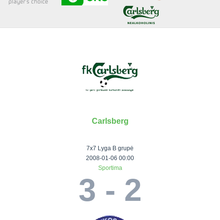
Senjorai 35+
Įmonių lyga
VRFS Futsal
Visi turnyrai
Carlsberg
Lauko
Vaikų ir
Senjorų ir
Vilniaus
futbolas
moterų
salės
futbolas
7x7 Lyga B grupė
futbolas
futbolas
II Lyga
Vilnius World
2008-01-06 00:00
Sportima
III Lyga
Cup
Vaikų lyga
Senjorai 35+
3 - 2
SFL Lyga
Mini futbolo
Senjorai 45+
Moterų lyga
SFL taurė
lyga‎
Futsal 45+
VRFS Taurė
Vasaros futbolo
VRFS Futsal
7x7 CUP
lyga
Select II