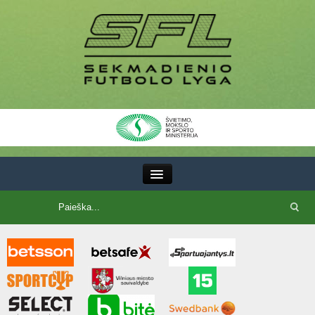
III Lyga
SFL Lyga
SFL taurė
7x7 CUP