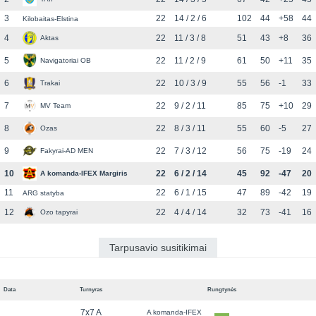
3
22
14 / 2 / 6
102
44
+58
44
Kilobaitas-Elstina
4
22
11 / 3 / 8
51
43
+8
36
Aktas
5
22
11 / 2 / 9
61
50
+11
35
Navigatoriai OB
6
22
10 / 3 / 9
55
56
-1
33
Trakai
7
22
9 / 2 / 11
85
75
+10
29
MV Team
8
22
8 / 3 / 11
55
60
-5
27
Ozas
9
22
7 / 3 / 12
56
75
-19
24
Fakyrai-AD MEN
10
22
6 / 2 / 14
45
92
-47
20
A komanda-IFEX Margiris
11
22
6 / 1 / 15
47
89
-42
19
ARG statyba
12
22
4 / 4 / 14
32
73
-41
16
Ozo tapyrai
Tarpusavio susitikimai
Data
Turnyras
Rungtynės
7x7 A
A komanda-IFEX