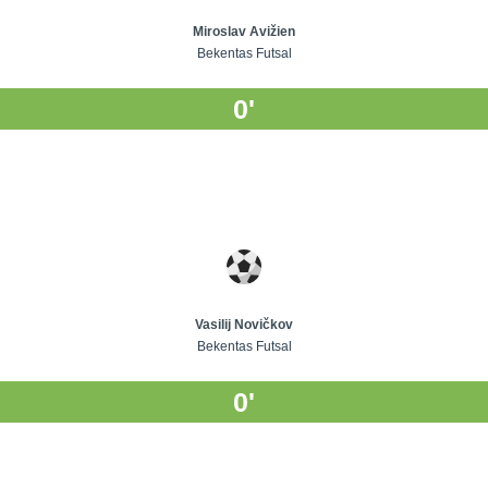
Miroslav Avižien
Bekentas Futsal
0'
Vasilij Novičkov
Bekentas Futsal
0'