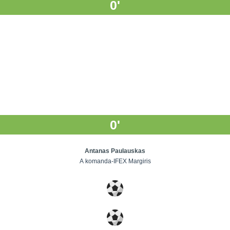
0'
0'
Antanas Paulauskas
A komanda-IFEX Margiris