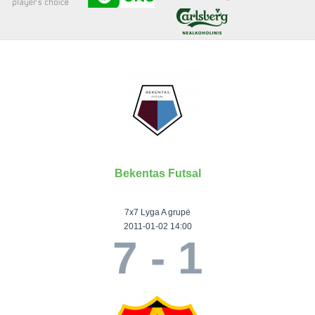
Senjorai 35+
Įmonių lyga
VRFS Futsal
Visi turnyrai
Bekentas Futsal
Lauko
Vaikų ir
Senjorų ir
Vilniaus
futbolas
moterų
salės
futbolas
7x7 Lyga A grupė
futbolas
futbolas
II Lyga
Vilnius World
2011-01-02 14:00
7 - 1
III Lyga
Cup
Vaikų lyga
Senjorai 35+
SFL Lyga
Mini futbolo
Senjorai 45+
Moterų lyga
SFL taurė
lyga‎
Futsal 45+
VRFS Taurė
Vasaros futbolo
VRFS Futsal
7x7 CUP
lyga
Select II