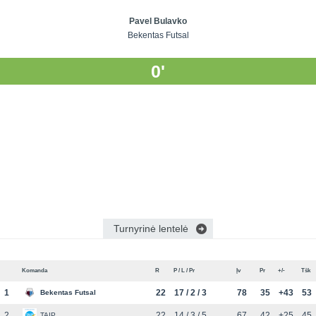
Pavel Bulavko
Bekentas Futsal
0'
Turnyrinė lentelė
Komanda
R
P / L / Pr
Įv
Pr
+/-
Tšk
1
22
17 / 2 / 3
78
35
+43
53
Bekentas Futsal
2
22
14 / 3 / 5
67
42
+25
45
TAIP