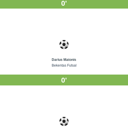
0'
Darius Matonis
Bekentas Futsal
0'