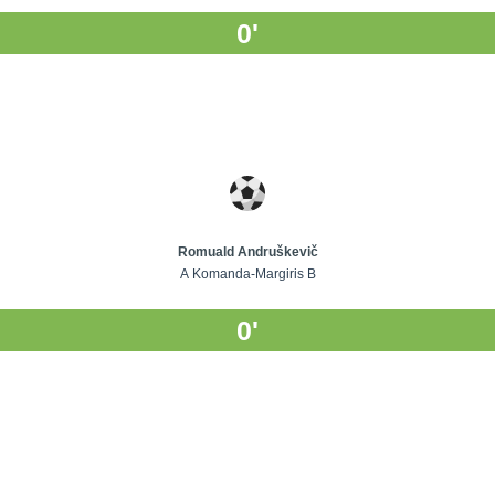
0'
Romuald Andruškevič
A Komanda-Margiris B
0'