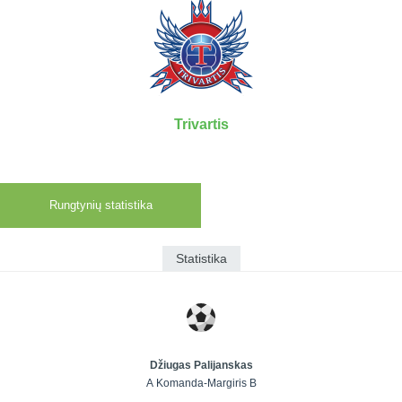
7x7 vasaros
Euro2016
VRFS Futsal
lyga
Vilnius
Cup
Lyga 8x8
Aukštaitijos
Įmonių lyga
senjorų
SFL rudens
čempionatas
taurė
Trivartis
Snaigės taurė
Rungtynių statistika
Statistika
Džiugas Palijanskas
A Komanda-Margiris B