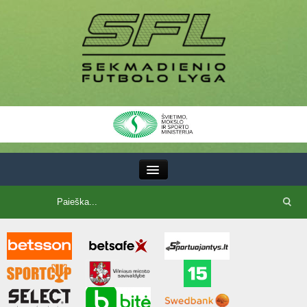
III Lyga
SFL Lyga
SFL taurė
7x7 CUP