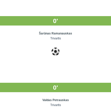
0'
Šarūnas Ramanauskas
Trivartis
0'
Valdas Petrauskas
Trivartis