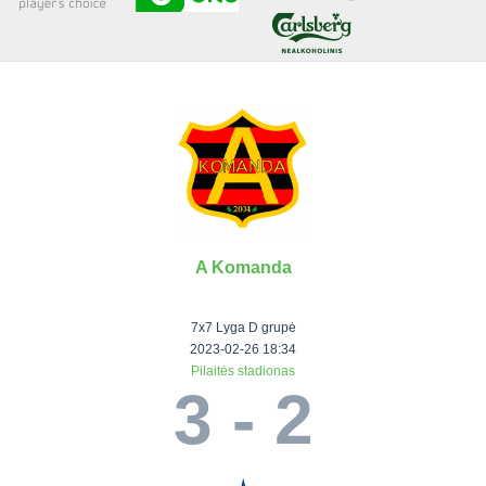
Senjorai 35+
Įmonių lyga
VRFS Futsal
Visi turnyrai
A Komanda
Lauko
Vaikų ir
Senjorų ir
Vilniaus
futbolas
moterų
salės
futbolas
7x7 Lyga D grupė
futbolas
futbolas
II Lyga
Vilnius World
2023-02-26 18:34
Pilaitės stadionas
III Lyga
Cup
Vaikų lyga
Senjorai 35+
3 - 2
SFL Lyga
Mini futbolo
Senjorai 45+
Moterų lyga
SFL taurė
lyga‎
Futsal 45+
VRFS Taurė
Vasaros futbolo
VRFS Futsal
7x7 CUP
lyga
Select II