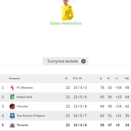
Sigitas Aleknavičius
Turnyrinė lentelė
Komanda
R
P / L / Pr
Įv
Pr
+/-
Tšk
1
22
15 / 4 / 3
76
42
+34
49
FC Malanka
2
22
13 / 5 / 4
65
50
+15
44
Baltoji Vokė
3
22
13 / 3 / 6
64
40
+24
42
Viesulas
4
22
10 / 5 / 7
62
51
+11
35
Top Kickers-D'Aligner
5
22
10 / 4 / 8
56
47
+9
34
Trivartis