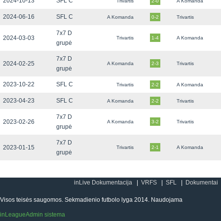
2024-10-13
SFL C
Trivartis
2-0
A Komanda
2024-06-16
SFL C
A Komanda
0-2
Trivartis
7x7 D
2024-03-03
Trivartis
1-4
A Komanda
grupė
7x7 D
2024-02-25
A Komanda
2-3
Trivartis
grupė
2023-10-22
SFL C
Trivartis
2-2
A Komanda
2023-04-23
SFL C
A Komanda
2-2
Trivartis
7x7 D
2023-02-26
A Komanda
3-2
Trivartis
grupė
7x7 D
2023-01-15
Trivartis
2-1
A Komanda
grupė
inLive Dokumentacija
VRFS
SFL
Dokumentai
Visos teisės saugomos. Sekmadienio futbolo lyga 2014. Naudojama
inLeagueAdmin sistema