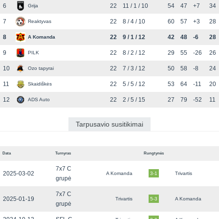
6
22
11 / 1 / 10
54
47
+7
34
Grija
7
22
8 / 4 / 10
60
57
+3
28
Reaktyvas
8
22
9 / 1 / 12
42
48
-6
28
A Komanda
9
22
8 / 2 / 12
29
55
-26
26
PILK
10
22
7 / 3 / 12
50
58
-8
24
Ozo tapyrai
11
22
5 / 5 / 12
53
64
-11
20
Skaidiškės
12
22
2 / 5 / 15
27
79
-52
11
ADS Auto
Tarpusavio susitikimai
Data
Turnyras
Rungtynės
7x7 C
2025-03-02
A Komanda
3-1
Trivartis
grupė
7x7 C
2025-01-19
Trivartis
5-3
A Komanda
grupė