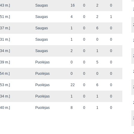
43 m.]
Saugas
16
0
2
0
51 m.]
Saugas
4
0
2
1
37 m.]
Saugas
1
0
6
0
31 m.]
Saugas
1
0
0
0
34 m.]
Saugas
2
0
1
0
39 m.]
Puolėjas
0
0
5
0
54 m.]
Puolėjas
0
0
0
0
53 m.]
Puolėjas
22
0
6
0
34 m.]
Puolėjas
1
0
1
0
40 m.]
Puolėjas
8
0
1
0