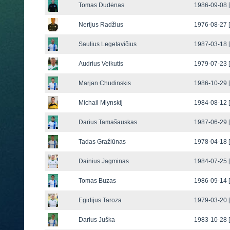
Tomas Dudėnas
1986-09-08 [
Nerijus Radžius
1976-08-27 [
Saulius Legetavičius
1987-03-18 [
Audrius Veikutis
1979-07-23 [
Marjan Chudinskis
1986-10-29 [
Michail Mlynskij
1984-08-12 [
Darius Tamašauskas
1987-06-29 [
Tadas Gražiūnas
1978-04-18 [
Dainius Jagminas
1984-07-25 [
Tomas Buzas
1986-09-14 [
Egidijus Taroza
1979-03-20 [
Darius Juška
1983-10-28 [