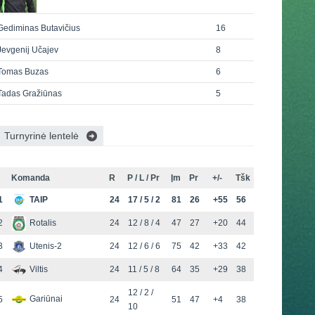
Gediminas Butavičius
16
Jevgenij Učajev
8
Tomas Buzas
6
Tadas Gražiūnas
5
Turnyrinė lentelė
Komanda
R
P / L / Pr
Įm
Pr
+/-
Tšk
1
TAIP
24
17 / 5 / 2
81
26
+55
56
2
Rotalis
24
12 / 8 / 4
47
27
+20
44
3
Utenis-2
24
12 / 6 / 6
75
42
+33
42
4
Viltis
24
11 / 5 / 8
64
35
+29
38
12 / 2 /
Gariūnai
5
24
51
47
+4
38
10