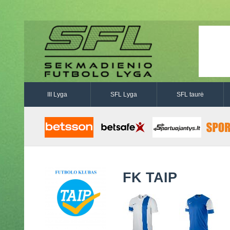
III Lyga
SFL Lyga
SFL taurė
FK TAIP