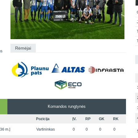
Rėmėjai
us
Komandos rungtynės
Pozicija
ĮV.
RP
GK
RK
36 m.]
Vartininkas
0
0
0
0