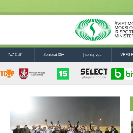
7x7 CUP
Senjorai 35+
Įmonių lyga
VRFS F