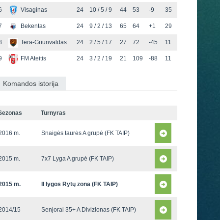
6
Visaginas
24
10 / 5 / 9
44
53
-9
35
7
Bekentas
24
9 / 2 / 13
65
64
+1
29
8
Tera-Griunvaldas
24
2 / 5 / 17
27
72
-45
11
9
FM Ateitis
24
3 / 2 / 19
21
109
-88
11
Komandos istorija
Sezonas
Turnyras
2016 m.
Snaigės taurės A grupė (FK TAIP)
2015 m.
7x7 Lyga A grupė (FK TAIP)
2015 m.
II lygos Rytų zona (FK TAIP)
2014/15
Senjorai 35+ A Divizionas (FK TAIP)