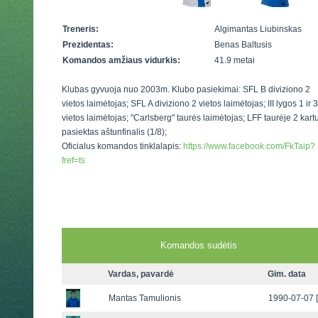
Treneris:
Algimantas Liubinskas
Prezidentas:
Benas Baltusis
Komandos amžiaus vidurkis:
41.9 metai
Klubas gyvuoja nuo 2003m. Klubo pasiekimai: SFL B diviziono 2
vietos laimėtojas; SFL A diviziono 2 vietos laimėtojas; III lygos 1 ir 3
vietos laimėtojas; "Carlsberg" taurės laimėtojas; LFF taurėje 2 kart
pasiektas aštunfinalis (1/8);
Oficialus komandos tinklalapis:
https://www.facebook.com/FkTaip?
fref=ts
Komandos sudėtis
Vardas, pavardė
Gim. data
Mantas Tamulionis
1990-07-07 [