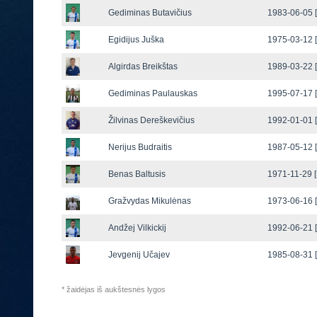
Gediminas Butavičius
1983-06-05 [
Egidijus Juška
1975-03-12 [
Algirdas Breikštas
1989-03-22 [
Gediminas Paulauskas
1995-07-17 [
Žilvinas Dereškevičius
1992-01-01 [
Nerijus Budraitis
1987-05-12 [
Benas Baltusis
1971-11-29 [
Gražvydas Mikulėnas
1973-06-16 [
Andžej Vilkickij
1992-06-21 [
Jevgenij Učajev
1985-08-31 [
* žaidėjas iš aukštesnės lygos