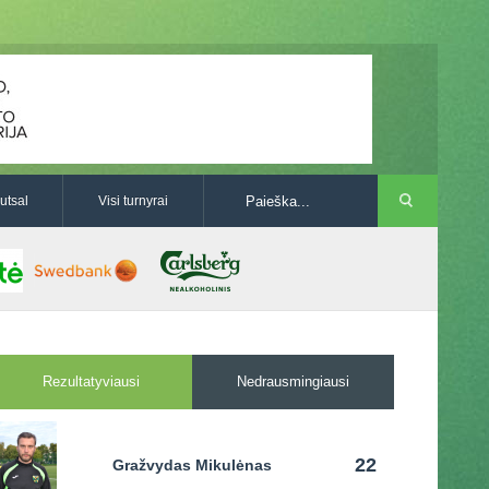
utsal
Visi turnyrai
Rezultatyviausi
Nedrausmingiausi
22
Gražvydas Mikulėnas