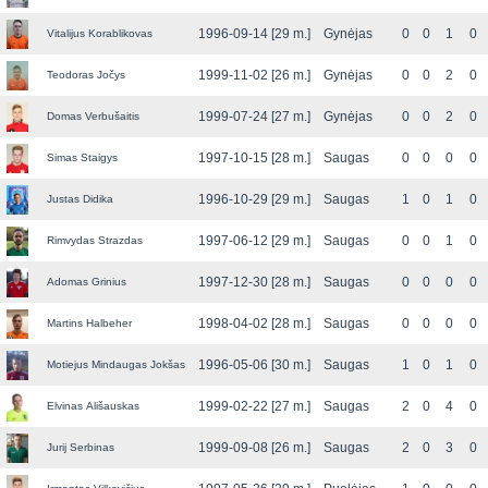
1996-09-14 [29 m.]
Gynėjas
0
0
1
0
Vitalijus Korablikovas
1999-11-02 [26 m.]
Gynėjas
0
0
2
0
Teodoras Jočys
1999-07-24 [27 m.]
Gynėjas
0
0
2
0
Domas Verbušaitis
1997-10-15 [28 m.]
Saugas
0
0
0
0
Simas Staigys
1996-10-29 [29 m.]
Saugas
1
0
1
0
Justas Didika
1997-06-12 [29 m.]
Saugas
0
0
1
0
Rimvydas Strazdas
1997-12-30 [28 m.]
Saugas
0
0
0
0
Adomas Grinius
1998-04-02 [28 m.]
Saugas
0
0
0
0
Martins Halbeher
1996-05-06 [30 m.]
Saugas
1
0
1
0
Motiejus Mindaugas Jokšas
1999-02-22 [27 m.]
Saugas
2
0
4
0
Elvinas Ališauskas
1999-09-08 [26 m.]
Saugas
2
0
3
0
Jurij Serbinas