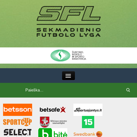
III Lyga
SFL Lyga
SFL taurė
7x7 CUP