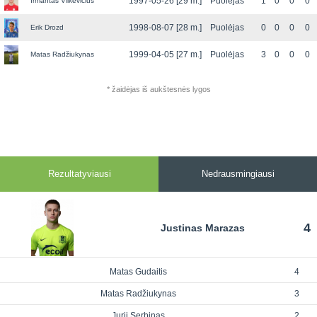
1997-05-26 [29 m.]
Puolėjas
1
0
0
0
Irmantas Vilkevičius
1998-08-07 [28 m.]
Puolėjas
0
0
0
0
Erik Drozd
1999-04-05 [27 m.]
Puolėjas
3
0
0
0
Matas Radžiukynas
* žaidėjas iš aukštesnės lygos
Rezultatyviausi
Nedrausmingiausi
4
Justinas Marazas
Matas Gudaitis
4
Matas Radžiukynas
3
Jurij Serbinas
2