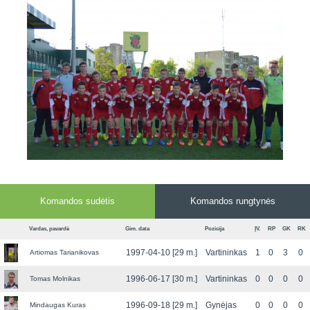
7x7 vasaros
Euro2016
VRFS Futsal
lyga
Vilnius
Cup
Lyga 8x8
Aukštaitijos
Įmonių lyga
senjorų
SFL rudens
čempionatas
taurė
Snaigės taurė
Komandos sudėtis
Komandos rungtynės
Vardas, pavardė
Gim. data
Pozicija
ĮV.
RP
GK
RK
1997-04-10 [29 m.]
Vartininkas
1
0
3
0
Artiomas Tarianikovas
1996-06-17 [30 m.]
Vartininkas
0
0
0
0
Tomas Molnikas
1996-09-18 [29 m.]
Gynėjas
0
0
0
0
Mindaugas Kuras