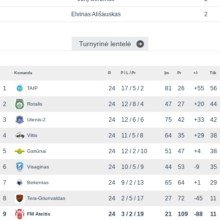
Elvinas Ališauskas
2
Turnyrinė lentelė
Komanda
R
P / L / Pr
Įm
Pr
+/-
Tšk
1
24
17 / 5 / 2
81
26
+55
56
TAIP
2
24
12 / 8 / 4
47
27
+20
44
Rotalis
3
24
12 / 6 / 6
75
42
+33
42
Utenis-2
4
24
11 / 5 / 8
64
35
+29
38
Viltis
5
24
12 / 2 / 10
51
47
+4
38
Gariūnai
6
24
10 / 5 / 9
44
53
-9
35
Visaginas
7
24
9 / 2 / 13
65
64
+1
29
Bekentas
8
24
2 / 5 / 17
27
72
-45
11
Tera-Griunvaldas
9
24
3 / 2 / 19
21
109
-88
11
FM Ateitis