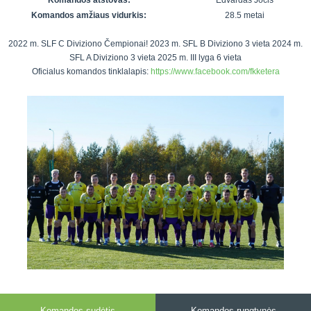
Komandos atstovas:
Edvardas Jočis
7x7 vasaros
Euro2016
VRFS Futsal
Komandos amžiaus vidurkis:
28.5 metai
lyga
Vilnius
Cup
Lyga 8x8
2022 m. SLF C Diviziono Čempionai! 2023 m. SFL B Diviziono 3 vieta 2024 m.
Aukštaitijos
SFL A Diviziono 3 vieta 2025 m. III lyga 6 vieta
Įmonių lyga
senjorų
Oficialus komandos tinklalapis:
https://www.facebook.com/fkketera
SFL rudens
čempionatas
taurė
Snaigės taurė
Komandos sudėtis
Komandos rungtynės