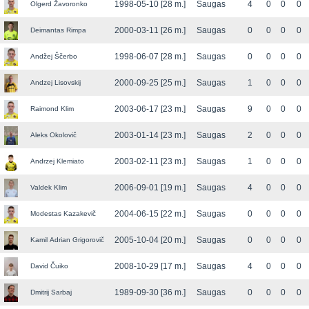
1998-05-10 [28 m.]
Saugas
4
0
0
0
Olgerd Žavoronko
2000-03-11 [26 m.]
Saugas
0
0
0
0
Deimantas Rimpa
1998-06-07 [28 m.]
Saugas
0
0
0
0
Andžej Ščerbo
2000-09-25 [25 m.]
Saugas
1
0
0
0
Andzej Lisovskij
2003-06-17 [23 m.]
Saugas
9
0
0
0
Raimond Klim
2003-01-14 [23 m.]
Saugas
2
0
0
0
Aleks Okolovič
2003-02-11 [23 m.]
Saugas
1
0
0
0
Andrzej Klemiato
2006-09-01 [19 m.]
Saugas
4
0
0
0
Valdek Klim
2004-06-15 [22 m.]
Saugas
0
0
0
0
Modestas Kazakevič
2005-10-04 [20 m.]
Saugas
0
0
0
0
Kamil Adrian Grigorovič
2008-10-29 [17 m.]
Saugas
4
0
0
0
David Čuiko
1989-09-30 [36 m.]
Saugas
0
0
0
0
Dmitrij Sarbaj