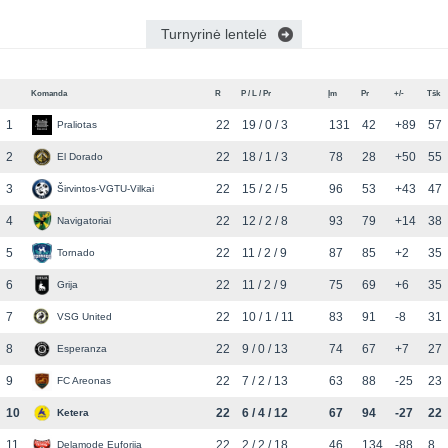
Turnyrinė lentelė
Komanda
R
P / L / Pr
Įm
Pr
+/-
Tšk
1
22
19 / 0 / 3
131
42
+89
57
Praliotas
2
22
18 / 1 / 3
78
28
+50
55
El Dorado
3
22
15 / 2 / 5
96
53
+43
47
Širvintos-VGTU-Vilkai
4
22
12 / 2 / 8
93
79
+14
38
Navigatoriai
5
22
11 / 2 / 9
87
85
+2
35
Tornado
6
22
11 / 2 / 9
75
69
+6
35
Grija
7
22
10 / 1 / 11
83
91
-8
31
VSG United
8
22
9 / 0 / 13
74
67
+7
27
Esperanza
9
22
7 / 2 / 13
63
88
-25
23
FC Areonas
10
22
6 / 4 / 12
67
94
-27
22
Ketera
11
22
2 / 2 / 18
46
134
-88
8
Delamode Euforija