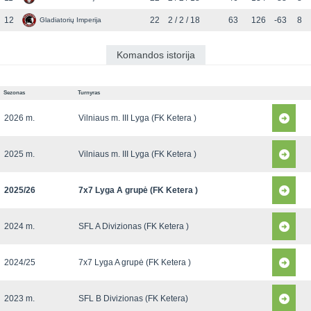
12
22
2 / 2 / 18
63
126
-63
8
Gladiatorių Imperija
Komandos istorija
Sezonas
Turnyras
2026 m.
Vilniaus m. III Lyga (FK Ketera )
2025 m.
Vilniaus m. III Lyga (FK Ketera )
2025/26
7x7 Lyga A grupė (FK Ketera )
2024 m.
SFL A Divizionas (FK Ketera )
2024/25
7x7 Lyga A grupė (FK Ketera )
2023 m.
SFL B Divizionas (FK Ketera)