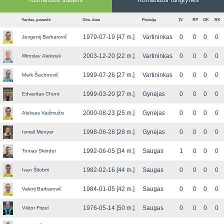
Vardas, pavardė
Gim. data
Pozicija
ĮV.
RP
GK
RK
1979-07-19 [47 m.]
Vartininkas
0
0
0
0
Jevgenij Barbarovič
2003-12-20 [22 m.]
Vartininkas
0
0
0
0
Miroslav Aleksiuk
1999-07-26 [27 m.]
Vartininkas
0
0
0
0
Mark Šachnevič
1999-03-20 [27 m.]
Gynėjas
0
0
0
0
Edvardas Chont
2000-08-23 [25 m.]
Gynėjas
0
0
0
0
Aleksas Vaižmužis
1998-06-28 [28 m.]
Gynėjas
0
0
0
0
Ismail Menyar
1992-06-05 [34 m.]
Saugas
1
0
0
0
Tomas Skinder
1982-02-16 [44 m.]
Saugas
0
0
0
0
Ivan Šilobrit
1984-01-05 [42 m.]
Saugas
0
0
0
0
Valerij Barbarovič
1976-05-14 [50 m.]
Saugas
0
0
0
0
Viktor Frizel