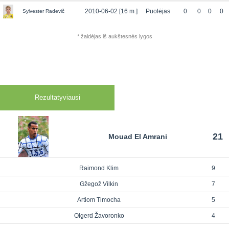
2010-06-02 [16 m.]
Puolėjas
0
0
0
0
Sylvester Radevič
* žaidėjas iš aukštesnės lygos
Rezultatyviausi
21
Mouad El Amrani
Raimond Klim
9
Gžegož Vilkin
7
Artiom Timocha
5
Olgerd Žavoronko
4