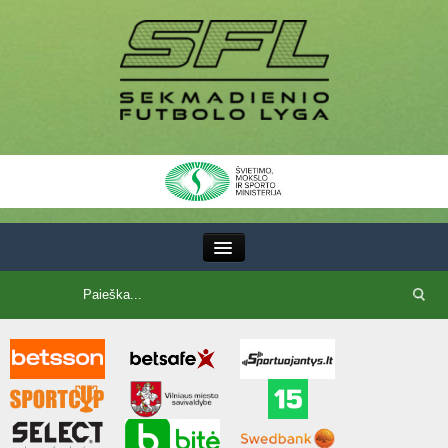
III Lyga
SFL Lyga
SFL taurė
7x7 CUP