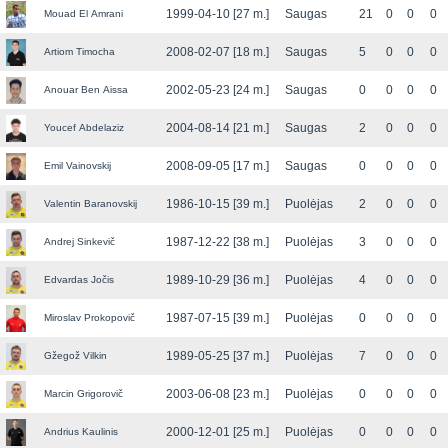
1999-04-10 [27 m.]
Saugas
21
0
0
0
Mouad El Amrani
2008-02-07 [18 m.]
Saugas
5
0
0
0
Artiom Timocha
2002-05-23 [24 m.]
Saugas
0
0
0
0
Anouar Ben Aissa
2004-08-14 [21 m.]
Saugas
2
0
0
0
Youcef Abdelaziz
2008-09-05 [17 m.]
Saugas
0
0
0
0
Emil Vainovskij
1986-10-15 [39 m.]
Puolėjas
2
0
0
0
Valentin Baranovskij
1987-12-22 [38 m.]
Puolėjas
3
0
0
0
Andrej Sinkevič
1989-10-29 [36 m.]
Puolėjas
4
0
0
0
Edvardas Jočis
1987-07-15 [39 m.]
Puolėjas
0
0
0
0
Miroslav Prokopovič
1989-05-25 [37 m.]
Puolėjas
7
0
0
0
Gžegož Vilkin
2003-06-08 [23 m.]
Puolėjas
0
0
0
0
Marcin Grigorovič
2000-12-01 [25 m.]
Puolėjas
0
0
0
0
Andrius Kaulinis