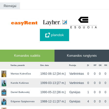
Rėmėjai
Komandos sudėtis
Komandos rungtynės
Vardas, pavardė
Gim. data
Pozicija
ĮV.
RP
GK
RK
1992-06-12 [34 m.]
Vartininkas
0
0
0
0
Mantas Kulevičius
1999-03-13 [27 m.]
Vartininkas
0
0
0
0
Karolis Kuliūnas
1990-05-22 [36 m.]
Gynėjas
1
0
0
0
Daniel Balkovskij
1988-12-11 [37 m.]
Gynėjas
4
0
0
0
Edgaras Spiglazovas