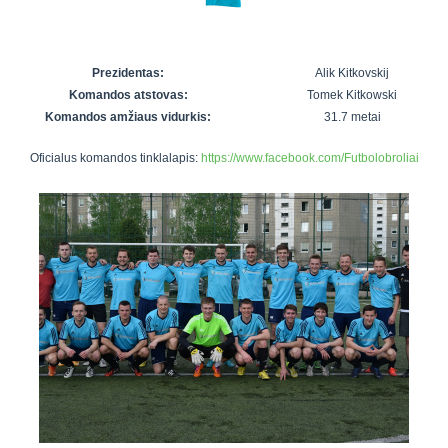
7x7 vasaros
Euro2016
VRFS Futsal
lyga
Vilnius
Cup
Lyga 8x8
Aukštaitijos
Prezidentas:
Alik Kitkovskij
Įmonių lyga
senjorų
Komandos atstovas:
Tomek Kitkowski
SFL rudens
čempionatas
Komandos amžiaus vidurkis:
31.7 metai
taurė
Oficialus komandos tinklalapis:
https://www.facebook.com/Futbolobroliai
Snaigės taurė