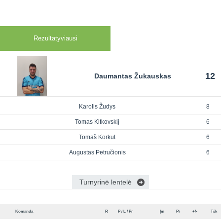
Rezultatyviausi
12
Daumantas Žukauskas
Karolis Žudys
8
Tomas Kitkovskij
6
Tomaš Korkut
6
Augustas Petručionis
6
Turnyrinė lentelė
Komanda
R
P / L / Pr
Įm
Pr
+/-
Tšk