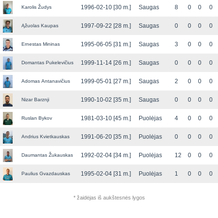
1996-02-10 [30 m.]
Saugas
8
0
0
0
Karolis Žudys
1997-09-22 [28 m.]
Saugas
0
0
0
0
Ąžuolas Kaupas
1995-06-05 [31 m.]
Saugas
3
0
0
0
Ernestas Mininas
1999-11-14 [26 m.]
Saugas
0
0
0
0
Domantas Pukelevičius
1999-05-01 [27 m.]
Saugas
2
0
0
0
Adomas Antanavičius
1990-10-02 [35 m.]
Saugas
0
0
0
0
Nizar Barznji
1981-03-10 [45 m.]
Puolėjas
4
0
0
0
Ruslan Bykov
1991-06-20 [35 m.]
Puolėjas
0
0
0
0
Andrius Kvietkauskas
1992-02-04 [34 m.]
Puolėjas
12
0
0
0
Daumantas Žukauskas
1995-02-04 [31 m.]
Puolėjas
1
0
0
0
Paulius Gvazdauskas
* žaidėjas iš aukštesnės lygos