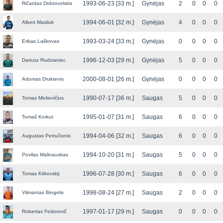
1993-06-23 [33 m.]
Gynėjas
2
0
0
0
Ričardas Dobrovolskis
1994-06-01 [32 m.]
Gynėjas
4
0
0
0
Albert Masliuk
1993-03-24 [33 m.]
Gynėjas
0
0
0
0
Erikas Laškovas
1996-12-03 [29 m.]
Gynėjas
5
0
0
0
Dariusz Rudzianiec
2000-08-01 [26 m.]
Gynėjas
0
0
0
0
Adomas Druktenis
1990-07-17 [36 m.]
Saugas
5
0
0
0
Tomas Mickevičius
1995-01-07 [31 m.]
Saugas
6
0
0
0
Tomaš Korkut
1994-04-06 [32 m.]
Saugas
6
0
0
0
Augustas Petručionis
1994-10-20 [31 m.]
Saugas
5
0
0
0
Povilas Malinauskas
1996-07-28 [30 m.]
Saugas
6
0
0
0
Tomas Kitkovskij
1998-08-24 [27 m.]
Saugas
2
0
0
0
Vilmantas Bingelis
1997-01-17 [29 m.]
Saugas
0
0
0
0
Robertas Fedorovič