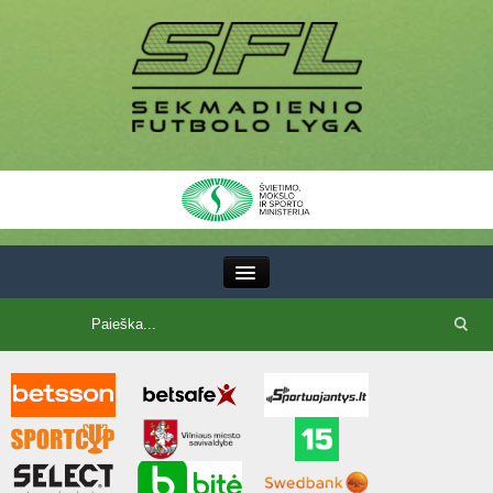
III Lyga
SFL Lyga
SFL taurė
7x7 CUP