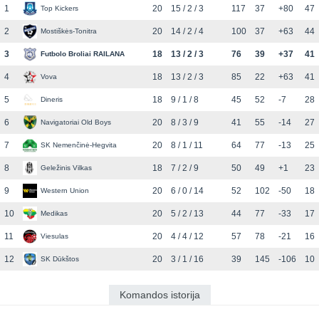
1
20
15 / 2 / 3
117
37
+80
47
Top Kickers
2
20
14 / 2 / 4
100
37
+63
44
Mostiškės-Tonitra
3
18
13 / 2 / 3
76
39
+37
41
Futbolo Broliai RAILANA
4
18
13 / 2 / 3
85
22
+63
41
Vova
5
18
9 / 1 / 8
45
52
-7
28
Dineris
6
20
8 / 3 / 9
41
55
-14
27
Navigatoriai Old Boys
7
20
8 / 1 / 11
64
77
-13
25
SK Nemenčinė-Hegvita
8
18
7 / 2 / 9
50
49
+1
23
Geležinis Vilkas
9
20
6 / 0 / 14
52
102
-50
18
Western Union
10
20
5 / 2 / 13
44
77
-33
17
Medikas
11
20
4 / 4 / 12
57
78
-21
16
Viesulas
12
20
3 / 1 / 16
39
145
-106
10
SK Dūkštos
Komandos istorija