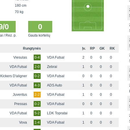
180 cm
70 kg
9/0
0
ai / Rez. p.
Gauta kortelių
Rungtynės
Įv.
RP
GK
RK
Viesulas
0-4
VDA Futsal
2
0
0
0
VDA Futsal
2-0
Zebrai
1
0
0
0
Kickers D'aligner
0-2
VDA Futsal
0
0
0
0
VDA Futsal
4-3
ADS Auto
1
0
0
0
Juventus
2-2
VDA Futsal
1
0
0
0
Pressas
0-2
VDA Futsal
0
0
0
0
VDA Futsal
5-2
LDK Topratai
1
0
0
0
Vova
1-4
VDA Futsal
1
0
0
0