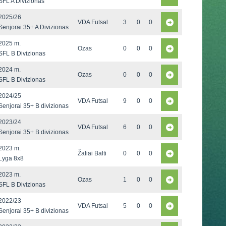
SFL A Divizionas
2025/26
VDA Futsal
3
0
0
Senjorai 35+ A Divizionas
2025 m.
Ozas
0
0
0
SFL B Divizionas
2024 m.
Ozas
0
0
0
SFL B Divizionas
2024/25
VDA Futsal
9
0
0
Senjorai 35+ B divizionas
2023/24
VDA Futsal
6
0
0
Senjorai 35+ B divizionas
2023 m.
Žaliai Balti
0
0
0
Lyga 8x8
2023 m.
Ozas
1
0
0
SFL B Divizionas
2022/23
VDA Futsal
5
0
0
Senjorai 35+ B divizionas