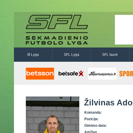
III Lyga
SFL Lyga
SFL taurė
Žilvinas Ad
Komanda:
Pozicija:
Gimimo data:
Amžius