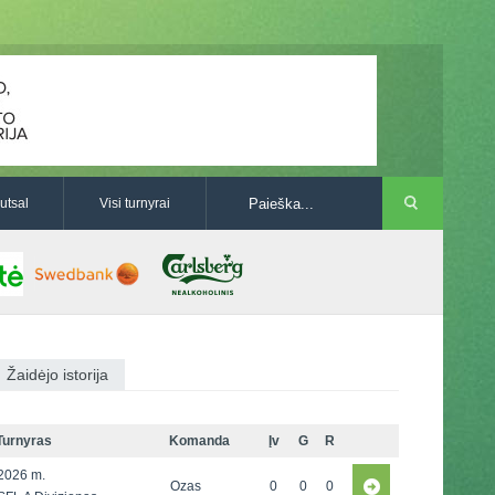
utsal
Visi turnyrai
Žaidėjo istorija
Turnyras
Komanda
Įv
G
R
2026 m.
Ozas
0
0
0