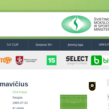
7x7 CUP
Senjorai 35+
Įmonių lyga
VRFS F
omavičius
VDA Futsal
Saugas
1985-07-01
41 metai