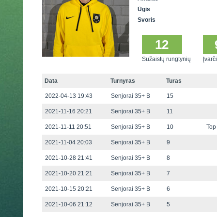
Ūgis
Svoris
12
Sužaistų rungtynių
Įvarči
Data
Turnyras
Turas
2022-04-13 19:43
Senjorai 35+ B
15
2021-11-16 20:21
Senjorai 35+ B
11
2021-11-11 20:51
Senjorai 35+ B
10
Top 
2021-11-04 20:03
Senjorai 35+ B
9
2021-10-28 21:41
Senjorai 35+ B
8
2021-10-20 21:21
Senjorai 35+ B
7
2021-10-15 20:21
Senjorai 35+ B
6
2021-10-06 21:12
Senjorai 35+ B
5