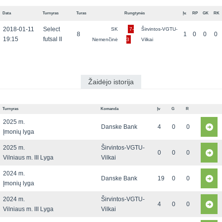
Data
Turnyras
Turas
Rungtynės
Įv.
RP
GK
RK
2018-01-11
Select
SK
7-
Širvintos-VGTU-
8
1
0
0
0
19:15
futsal II
Nemenčinė
3
Vilkai
Žaidėjo istorija
Turnyras
Komanda
Įv
G
R
2025 m.
Danske Bank
4
0
0
Įmonių lyga
2025 m.
Širvintos-VGTU-
0
0
0
Vilniaus m. III Lyga
Vilkai
2024 m.
Danske Bank
19
0
0
Įmonių lyga
2024 m.
Širvintos-VGTU-
4
0
0
Vilniaus m. III Lyga
Vilkai