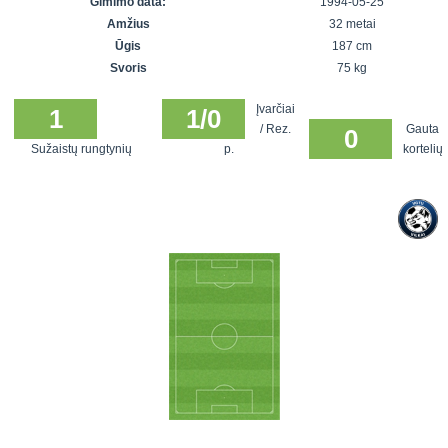
Gimimo data:
1994-05-25
7x7 vasaros
Euro2016
VRFS Futsal
Amžius
32 metai
lyga
Vilnius
Cup
Ūgis
187 cm
Lyga 8x8
Aukštaitijos
Svoris
75 kg
Įmonių lyga
senjorų
Įvarčiai
SFL rudens
1
1/0
čempionatas
/ Rez.
Gauta
0
taurė
Sužaistų rungtynių
p.
kortelių
Snaigės taurė