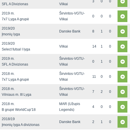
3
0
0
SFL A Divizionas
Vilkai
2019 m.
Širvintos-VGTU-
0
0
0
7x7 Lyga A grupė
Vilkai
2019/20
Danske Bank
8
1
0
Įmonių lyga
2019/20
Vilkai
14
1
0
Select futsal I lyga
2019 m.
Širvintos-VGTU-
0
1
0
SFL A Divizionas
Vilkai
2018 m.
Širvintos-VGTU-
11
0
0
7x7 Lyga A grupė
Vilkai
2018 m.
Širvintos-VGTU-
7
2
0
Vilniaus m. III Lyga
Vilkai
2018 m.
MAR (Užupis
4
0
0
B grupė WorldCup'18
Legends)
2018/19
Danske Bank
2
1
0
Įmonių lyga A divizionas