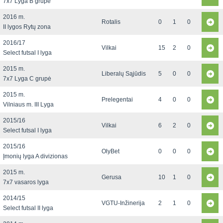
7x7 Lyga B grupė
2016 m.
Rotalis
0
1
0
II lygos Rytų zona
2016/17
Vilkai
15
2
0
Select futsal I lyga
2015 m.
Liberalų Sąjūdis
5
0
0
7x7 Lyga C grupė
2015 m.
Prelegentai
4
0
0
Vilniaus m. III Lyga
2015/16
Vilkai
6
2
0
Select futsal I lyga
2015/16
OlyBet
0
0
0
Įmonių lyga A divizionas
2015 m.
Gerusa
10
1
0
7x7 vasaros lyga
2014/15
VGTU-Inžinerija
2
1
0
Select futsal II lyga