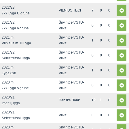
2022/23
VILNIUS TECH
7
0
0
7x7 Lyga C grupė
2021/22
Širvintos-VGTU-
0
0
0
7x7 Lyga A grupė
Vilkai
2021 m.
Širvintos-VGTU-
1
0
0
Vilniaus m. III Lyga
Vilkai
2021/22
Širvintos-VGTU-
0
0
0
Select futsal I lyga
Vilkai
2021 m.
Širvintos-VGTU-
1
0
0
Lyga 8x8
Vilkai
2020 m.
Širvintos-VGTU-
0
0
0
7x7 Lyga A grupė
Vilkai
2020/21
Danske Bank
13
1
0
Įmonių lyga
2020/21
Vilkai
0
0
0
Select futsal I lyga
2020 m.
Širvintos-VGTU-