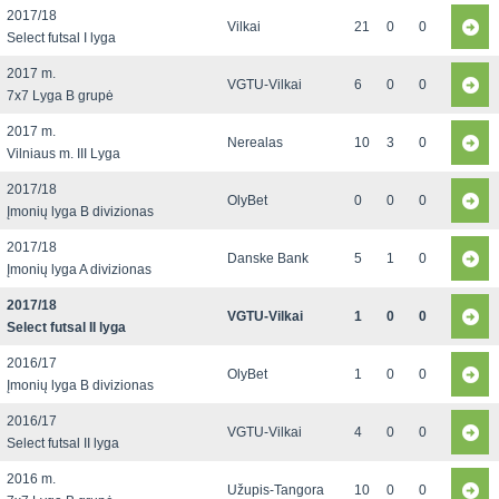
2017/18
Vilkai
21
0
0
Select futsal I lyga
2017 m.
VGTU-Vilkai
6
0
0
7x7 Lyga B grupė
2017 m.
Nerealas
10
3
0
Vilniaus m. III Lyga
2017/18
OlyBet
0
0
0
Įmonių lyga B divizionas
2017/18
Danske Bank
5
1
0
Įmonių lyga A divizionas
2017/18
VGTU-Vilkai
1
0
0
Select futsal II lyga
2016/17
OlyBet
1
0
0
Įmonių lyga B divizionas
2016/17
VGTU-Vilkai
4
0
0
Select futsal II lyga
2016 m.
Užupis-Tangora
10
0
0