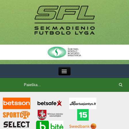
III Lyga
SFL Lyga
SFL taurė
7x7 CUP