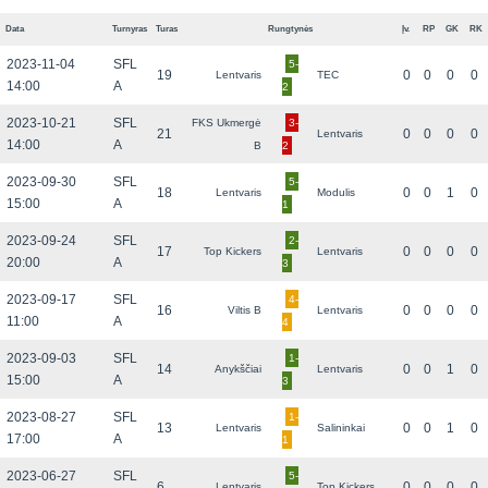
Data
Turnyras
Turas
Rungtynės
Įv.
RP
GK
RK
2023-11-04
SFL
5-
19
0
0
0
0
Lentvaris
TEC
14:00
A
2
2023-10-21
SFL
FKS Ukmergė
3-
21
0
0
0
0
Lentvaris
14:00
A
B
2
2023-09-30
SFL
5-
18
0
0
1
0
Lentvaris
Modulis
15:00
A
1
2023-09-24
SFL
2-
17
0
0
0
0
Top Kickers
Lentvaris
20:00
A
3
2023-09-17
SFL
4-
16
0
0
0
0
Viltis B
Lentvaris
11:00
A
4
2023-09-03
SFL
1-
14
0
0
1
0
Anykščiai
Lentvaris
15:00
A
3
2023-08-27
SFL
1-
13
0
0
1
0
Lentvaris
Salininkai
17:00
A
1
2023-06-27
SFL
5-
6
0
0
0
0
Lentvaris
Top Kickers