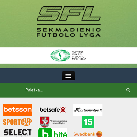
III Lyga
SFL Lyga
SFL taurė
7x7 CUP