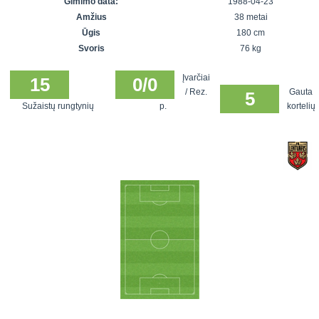
Gimimo data:
1988-04-23
7x7 vasaros
Euro2016
VRFS Futsal
Amžius
38 metai
lyga
Vilnius
Cup
Ūgis
180 cm
Lyga 8x8
Aukštaitijos
Svoris
76 kg
Įmonių lyga
senjorų
Įvarčiai
SFL rudens
15
0/0
čempionatas
/ Rez.
Gauta
5
taurė
Sužaistų rungtynių
p.
kortelių
Snaigės taurė