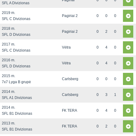
Pagiriai
0
6
0
SFL A Divizionas
2019 m.
Pagiriai 2
0
0
0
SFL C Divizionas
2018 m.
Pagiriai 2
0
2
0
SFL D Divizionas
2017 m.
Vėtra
0
4
0
SFL C Divizionas
2016 m.
Vėtra
0
4
0
SFL D Divizionas
2015 m.
Carlsberg
0
0
0
7x7 Lyga B grupė
2014 m.
Carlsberg
0
3
1
SFL A1 Divizionas
2014 m.
FK TERA
0
4
0
SFL B1 Divizionas
2013 m.
FK TERA
0
2
0
SFL B1 Divizionas