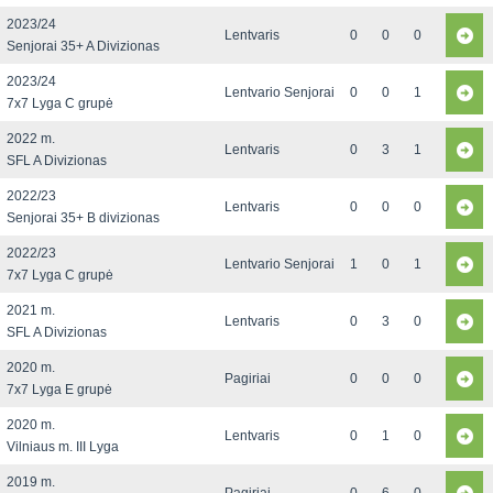
2023/24
Lentvaris
0
0
0
Senjorai 35+ A Divizionas
2023/24
Lentvario Senjorai
0
0
1
7x7 Lyga C grupė
2022 m.
Lentvaris
0
3
1
SFL A Divizionas
2022/23
Lentvaris
0
0
0
Senjorai 35+ B divizionas
2022/23
Lentvario Senjorai
1
0
1
7x7 Lyga C grupė
2021 m.
Lentvaris
0
3
0
SFL A Divizionas
2020 m.
Pagiriai
0
0
0
7x7 Lyga E grupė
2020 m.
Lentvaris
0
1
0
Vilniaus m. III Lyga
2019 m.