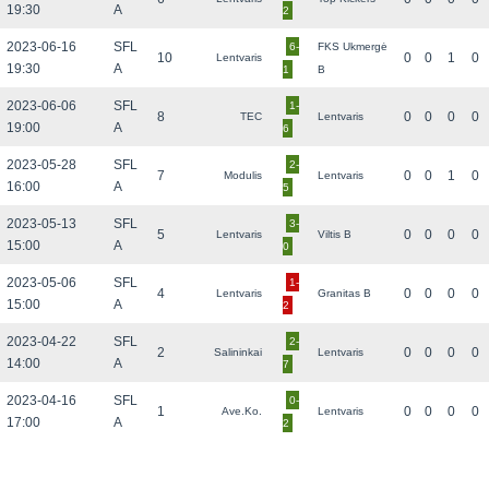
19:30
A
2
2023-06-16
SFL
6-
FKS Ukmergė
10
0
0
1
0
Lentvaris
19:30
A
1
B
2023-06-06
SFL
1-
8
0
0
0
0
TEC
Lentvaris
19:00
A
6
2023-05-28
SFL
2-
7
0
0
1
0
Modulis
Lentvaris
16:00
A
5
2023-05-13
SFL
3-
5
0
0
0
0
Lentvaris
Viltis B
15:00
A
0
2023-05-06
SFL
1-
4
0
0
0
0
Lentvaris
Granitas B
15:00
A
2
2023-04-22
SFL
2-
2
0
0
0
0
Salininkai
Lentvaris
14:00
A
7
2023-04-16
SFL
0-
1
0
0
0
0
Ave.Ko.
Lentvaris
17:00
A
2