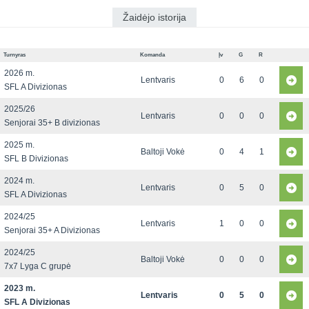
Žaidėjo istorija
Turnyras
Komanda
Įv
G
R
2026 m.
Lentvaris
0
6
0
SFL A Divizionas
2025/26
Lentvaris
0
0
0
Senjorai 35+ B divizionas
2025 m.
Baltoji Vokė
0
4
1
SFL B Divizionas
2024 m.
Lentvaris
0
5
0
SFL A Divizionas
2024/25
Lentvaris
1
0
0
Senjorai 35+ A Divizionas
2024/25
Baltoji Vokė
0
0
0
7x7 Lyga C grupė
2023 m.
Lentvaris
0
5
0
SFL A Divizionas