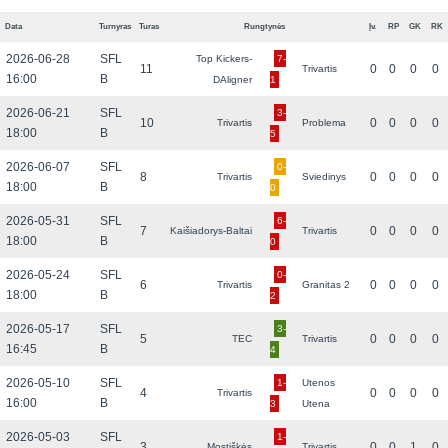
Data
Turnyras
Turas
Rungtynės
Įv.
RP
GK
RK
2026-06-28
SFL
Top Kickers-
7-
11
0
0
0
0
Trivartis
16:00
B
DAligner
1
2026-06-21
SFL
3-
10
0
0
0
0
Trivartis
Problema
18:00
B
5
2026-06-07
SFL
0-
8
0
0
0
0
Trivartis
Sviedinys
18:00
B
0
2026-05-31
SFL
6-
7
0
0
0
0
Kaišiadorys-Baltai
Trivartis
18:00
B
0
2026-05-24
SFL
0-
6
0
0
0
0
Trivartis
Granitas 2
18:00
B
2
2026-05-17
SFL
3-
5
0
0
0
0
TEC
Trivartis
16:45
B
4
2026-05-10
SFL
1-
Utenos
4
0
0
0
0
Trivartis
16:00
B
3
Utena
2026-05-03
SFL
1-
3
0
0
1
0
Mostiškės
Trivartis