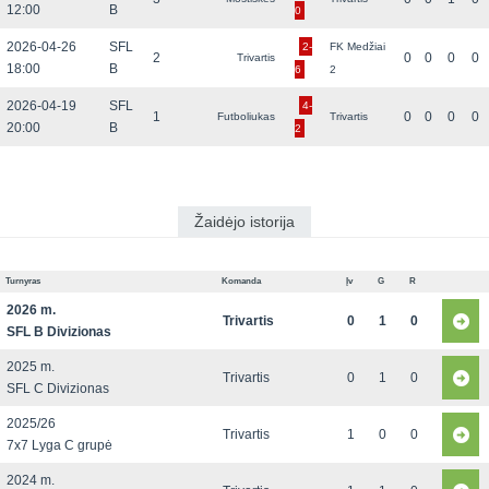
12:00
B
0
2026-04-26
SFL
2-
FK Medžiai
2
0
0
0
0
Trivartis
18:00
B
6
2
2026-04-19
SFL
4-
1
0
0
0
0
Futboliukas
Trivartis
20:00
B
2
Žaidėjo istorija
Turnyras
Komanda
Įv
G
R
2026 m.
Trivartis
0
1
0
SFL B Divizionas
2025 m.
Trivartis
0
1
0
SFL C Divizionas
2025/26
Trivartis
1
0
0
7x7 Lyga C grupė
2024 m.