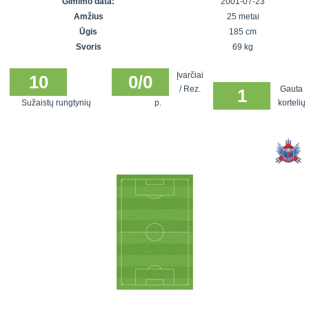
Gimimo data:
2001-07-23
7x7 vasaros
Euro2016
VRFS Futsal
Amžius
25 metai
lyga
Vilnius
Cup
Ūgis
185 cm
Lyga 8x8
Aukštaitijos
Svoris
69 kg
Įmonių lyga
senjorų
Įvarčiai
SFL rudens
10
0/0
čempionatas
/ Rez.
Gauta
1
taurė
Sužaistų rungtynių
p.
kortelių
Snaigės taurė