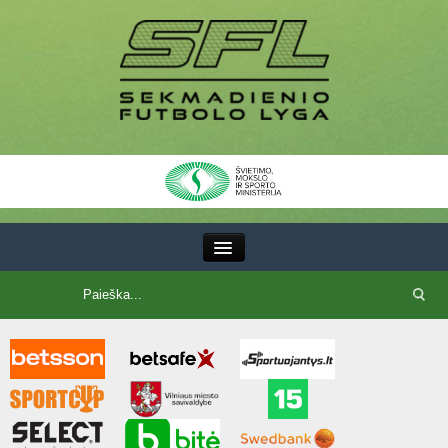
III Lyga
SFL Lyga
SFL taurė
7x7 CUP