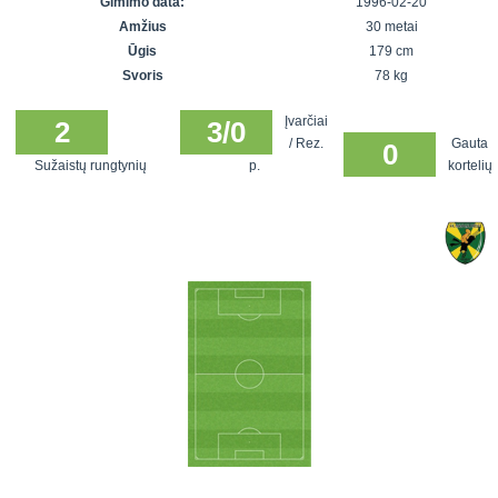
Gimimo data:
1996-02-20
7x7 vasaros
Euro2016
VRFS Futsal
Amžius
30 metai
lyga
Vilnius
Cup
Ūgis
179 cm
Lyga 8x8
Aukštaitijos
Svoris
78 kg
Įmonių lyga
senjorų
Įvarčiai
SFL rudens
2
3/0
čempionatas
/ Rez.
Gauta
0
taurė
Sužaistų rungtynių
p.
kortelių
Snaigės taurė