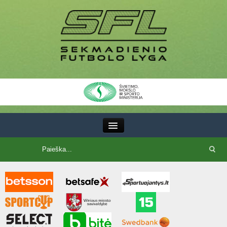
III Lyga
SFL Lyga
SFL taurė
7x7 CUP