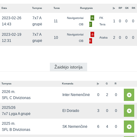
Data
Turnyras
Turas
Rungtynės
Įv.
RP
GK
RK
2023-02-26
7x7 A
Navigatoriai
8-
FK
11
1
0
0
0
14:43
grupė
OB
2
Tera
2023-02-19
7x7 A
Navigatoriai
4-
10
2
0
0
0
Ataka
12:31
grupė
OB
6
Žaidėjo istorija
Turnyras
Komanda
Įv
G
R
2026 m.
Inter Nemenčinė
0
2
0
SFL C Divizionas
2025/26
El Dorado
3
0
0
7x7 Lyga A grupė
2025 m.
SK Nemenčinė
6
4
0
SFL B Divizionas