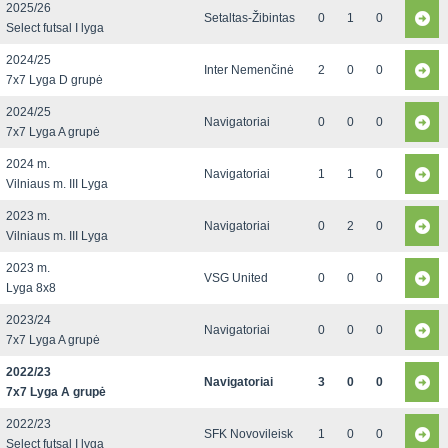
2025/26
Setaltas-Žibintas
0
1
0
Select futsal I lyga
2024/25
Inter Nemenčinė
2
0
0
7x7 Lyga D grupė
2024/25
Navigatoriai
0
0
0
7x7 Lyga A grupė
2024 m.
Navigatoriai
1
1
0
Vilniaus m. III Lyga
2023 m.
Navigatoriai
0
2
0
Vilniaus m. III Lyga
2023 m.
VSG United
0
0
0
Lyga 8x8
2023/24
Navigatoriai
0
0
0
7x7 Lyga A grupė
2022/23
Navigatoriai
3
0
0
7x7 Lyga A grupė
2022/23
SFK Novovileisk
1
0
0
Select futsal I lyga