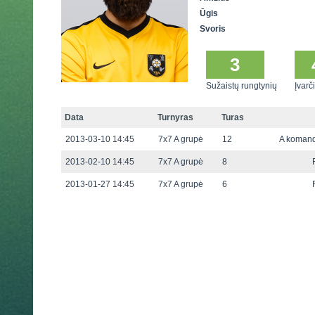
Ūgis
Svoris
3
Sužaistų rungtynių
Įvarči
Data
Turnyras
Turas
2013-03-10 14:45
7x7 A grupė
12
A komand
2013-02-10 14:45
7x7 A grupė
8
2013-01-27 14:45
7x7 A grupė
6