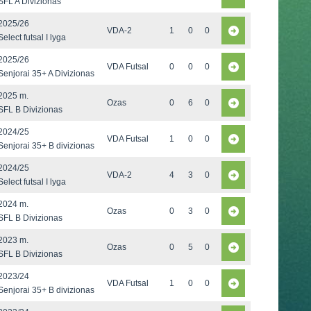
SFL A Divizionas
2025/26
VDA-2
1
0
0
Select futsal I lyga
2025/26
VDA Futsal
0
0
0
Senjorai 35+ A Divizionas
2025 m.
Ozas
0
6
0
SFL B Divizionas
2024/25
VDA Futsal
1
0
0
Senjorai 35+ B divizionas
2024/25
VDA-2
4
3
0
Select futsal I lyga
2024 m.
Ozas
0
3
0
SFL B Divizionas
2023 m.
Ozas
0
5
0
SFL B Divizionas
2023/24
VDA Futsal
1
0
0
Senjorai 35+ B divizionas