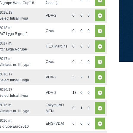
5
0
0
G grupė WorldCup'18
žiedas)
2018/19
VDA-2
0
0
0
Select futsal I lyga
2018 m.
Ozas
0
0
0
7x7 Lyga B grupė
2017 m.
IFEX Margiris
0
0
0
7x7 Lyga A grupė
2017 m.
Ozas
0
4
0
Vilniaus m. III Lyga
2016/17
VDA-2
5
2
1
Select futsal II lyga
2016/17
VDA-2
13
0
0
Select futsal I lyga
2016 m.
Fakyrai-AD
0
1
0
Vilniaus m. III Lyga
MEN
2016 m.
ENG (VDA)
6
0
0
B grupė Euro2016