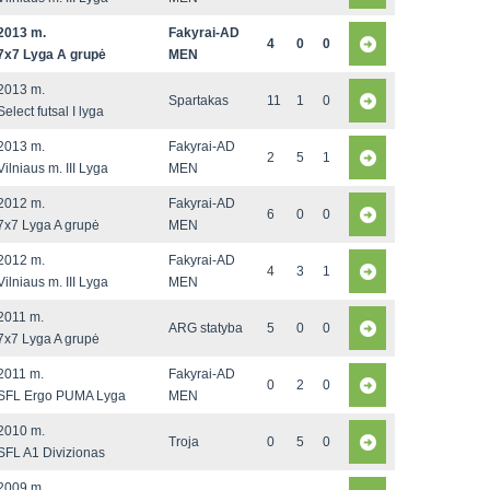
2013 m.
Fakyrai-AD
4
0
0
7x7 Lyga A grupė
MEN
2013 m.
Spartakas
11
1
0
Select futsal I lyga
2013 m.
Fakyrai-AD
2
5
1
Vilniaus m. III Lyga
MEN
2012 m.
Fakyrai-AD
6
0
0
7x7 Lyga A grupė
MEN
2012 m.
Fakyrai-AD
4
3
1
Vilniaus m. III Lyga
MEN
2011 m.
ARG statyba
5
0
0
7x7 Lyga A grupė
2011 m.
Fakyrai-AD
0
2
0
SFL Ergo PUMA Lyga
MEN
2010 m.
Troja
0
5
0
SFL A1 Divizionas
2009 m.