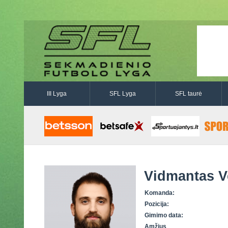
III Lyga
SFL Lyga
SFL taurė
Vidmantas V
Komanda:
Pozicija:
Gimimo data:
Amžius