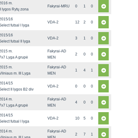
2016 m.
Fakyrai-MRU
0
1
0
II lygos Rytų zona
2015/16
VDA-2
12
2
0
Select futsal I lyga
2015/16
VDA-2
3
1
0
Select futsal II lyga
2015 m.
Fakyrai-AD
2
0
0
7x7 Lyga A grupė
MEN
2015 m.
Fakyrai-AD
1
4
1
Vilniaus m. III Lyga
MEN
2014/15
VDA-2
0
0
0
Select II lygos B2 div
2014 m.
Fakyrai-AD
4
0
0
7x7 Lyga A grupė
MEN
2014/15
VDA-2
10
5
0
Select futsal I lyga
2014 m.
Fakyrai-AD
2
7
1
Vilniaus m. III Lyga
MEN