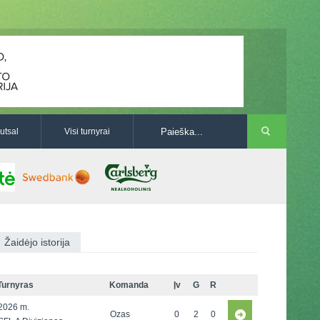
utsal
Visi turnyrai
Žaidėjo istorija
Turnyras
Komanda
Įv
G
R
2026 m.
Ozas
0
2
0