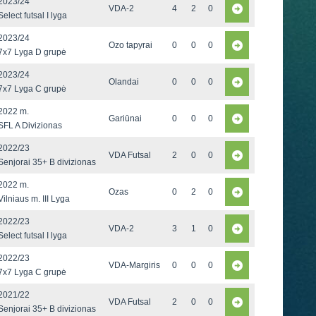
2023/24
VDA-2
4
2
0
Select futsal I lyga
2023/24
Ozo tapyrai
0
0
0
7x7 Lyga D grupė
2023/24
Olandai
0
0
0
7x7 Lyga C grupė
2022 m.
Gariūnai
0
0
0
SFL A Divizionas
2022/23
VDA Futsal
2
0
0
Senjorai 35+ B divizionas
2022 m.
Ozas
0
2
0
Vilniaus m. III Lyga
2022/23
VDA-2
3
1
0
Select futsal I lyga
2022/23
VDA-Margiris
0
0
0
7x7 Lyga C grupė
2021/22
VDA Futsal
2
0
0
Senjorai 35+ B divizionas