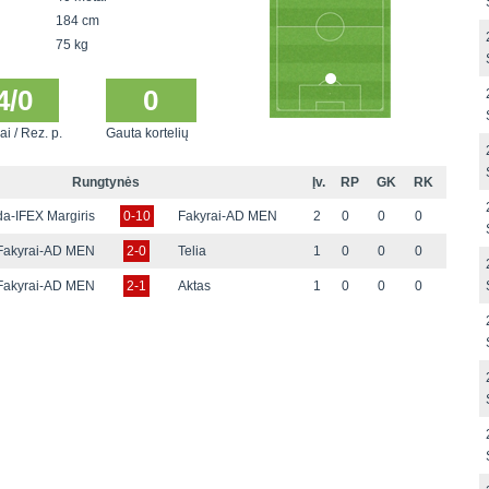
184 cm
75 kg
4/0
0
ai / Rez. p.
Gauta kortelių
Rungtynės
Įv.
RP
GK
RK
a-IFEX Margiris
0-10
Fakyrai-AD MEN
2
0
0
0
Fakyrai-AD MEN
2-0
Telia
1
0
0
0
Fakyrai-AD MEN
2-1
Aktas
1
0
0
0