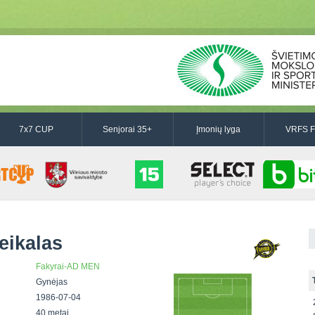
7x7 CUP
Senjorai 35+
Įmonių lyga
VRFS F
eikalas
Fakyrai-AD MEN
Gynėjas
1986-07-04
40 metai