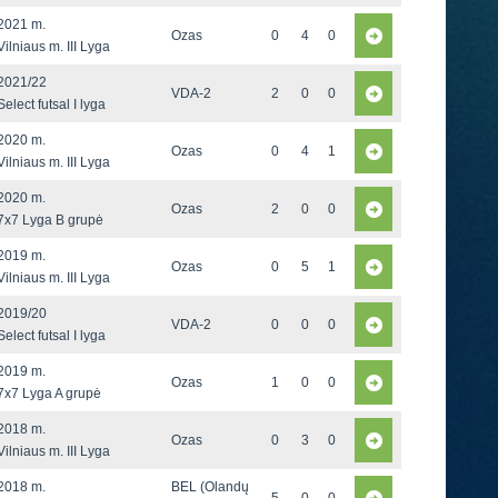
2021 m.
Ozas
0
4
0
Vilniaus m. III Lyga
2021/22
VDA-2
2
0
0
Select futsal I lyga
2020 m.
Ozas
0
4
1
Vilniaus m. III Lyga
2020 m.
Ozas
2
0
0
7x7 Lyga B grupė
2019 m.
Ozas
0
5
1
Vilniaus m. III Lyga
2019/20
VDA-2
0
0
0
Select futsal I lyga
2019 m.
Ozas
1
0
0
7x7 Lyga A grupė
2018 m.
Ozas
0
3
0
Vilniaus m. III Lyga
2018 m.
BEL (Olandų