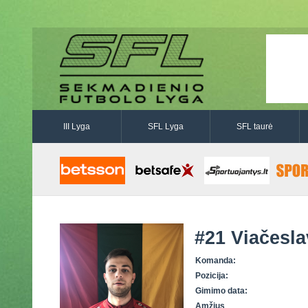
III Lyga
SFL Lyga
SFL taurė
#21
Viačesla
Komanda:
Pozicija:
Gimimo data:
Amžius