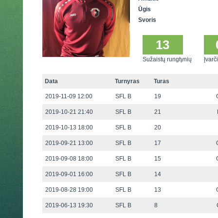
Ūgis
Svoris
13
Sužaistų rungtynių
Įvarči
Data
Turnyras
Turas
2019-11-09 12:00
SFL B
19
2019-10-21 21:40
SFL B
21
2019-10-13 18:00
SFL B
20
2019-09-21 13:00
SFL B
17
2019-09-08 18:00
SFL B
15
2019-09-01 16:00
SFL B
14
2019-08-28 19:00
SFL B
13
2019-06-13 19:30
SFL B
8