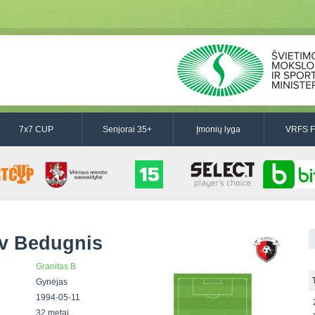
7x7 CUP
Senjorai 35+
Įmonių lyga
VRFS F
v Bedugnis
Granitas B
Gynėjas
1994-05-11
32 metai