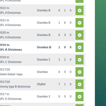
SFL A Divizionas
2022 m.
Granitas B
0
1
0
SFL A Divizionas
2021 m.
Granitas B
1
6
0
SFL A Divizionas
2020 m.
Granitas B
0
3
0
SFL A Divizionas
2019 m.
Granitas B
1
0
0
SFL B Divizionas
2018 m.
Granitas 3
1
2
0
SFL C Divizionas
2017/18
Granitas
0
0
0
Select futsal I lyga
2017/18
OlyBet
7
1
0
Įmonių lyga B divizionas
2017 m.
Granitas 3
0
0
0
SFL D Divizionas