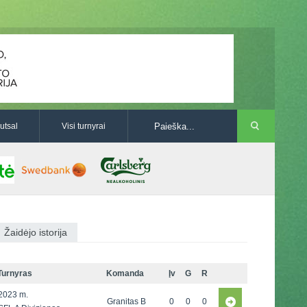
utsal
Visi turnyrai
Žaidėjo istorija
Turnyras
Komanda
Įv
G
R
2023 m.
Granitas B
0
0
0