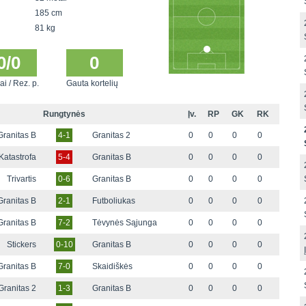
185 cm
81 kg
0/0
0
ai / Rez. p.
Gauta kortelių
Rungtynės
Įv.
RP
GK
RK
Granitas B
4-1
Granitas 2
0
0
0
0
Katastrofa
5-4
Granitas B
0
0
0
0
Trivartis
0-6
Granitas B
0
0
0
0
Granitas B
2-1
Futboliukas
0
0
0
0
Granitas B
7-2
Tėvynės Sąjunga
0
0
0
0
Stickers
0-10
Granitas B
0
0
0
0
Granitas B
7-0
Skaidiškės
0
0
0
0
Granitas 2
1-3
Granitas B
0
0
0
0