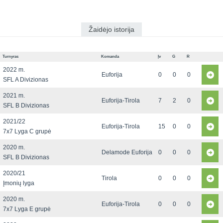
Žaidėjo istorija
Turnyras
Komanda
Įv
G
R
2022 m.
Euforija
0
0
0
SFL A Divizionas
2021 m.
Euforija-Tirola
7
2
0
SFL B Divizionas
2021/22
Euforija-Tirola
15
0
0
7x7 Lyga C grupė
2020 m.
Delamode Euforija
0
0
0
SFL B Divizionas
2020/21
Tirola
0
0
0
Įmonių lyga
2020 m.
Euforija-Tirola
0
0
0
7x7 Lyga E grupė