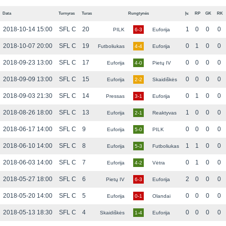
Data
Turnyras
Turas
Rungtynės
Įv.
RP
GK
RK
2018-10-14 15:00
SFL C
20
1
0
0
0
PILK
6-3
Euforija
2018-10-07 20:00
SFL C
19
0
1
0
0
Futboliukas
4-4
Euforija
2018-09-23 13:00
SFL C
17
0
0
0
0
Euforija
4-0
Pietų IV
2018-09-09 13:00
SFL C
15
0
0
0
0
Euforija
2-2
Skaidiškės
2018-09-03 21:30
SFL C
14
0
1
0
0
Pressas
3-1
Euforija
2018-08-26 18:00
SFL C
13
1
0
0
0
Euforija
2-1
Reaktyvas
2018-06-17 14:00
SFL C
9
0
0
0
0
Euforija
5-0
PILK
2018-06-10 14:00
SFL C
8
1
1
0
0
Euforija
5-3
Futboliukas
2018-06-03 14:00
SFL C
7
0
1
0
0
Euforija
4-2
Vėtra
2018-05-27 18:00
SFL C
6
2
0
0
0
Pietų IV
6-3
Euforija
2018-05-20 14:00
SFL C
5
0
0
0
0
Euforija
0-1
Olandai
2018-05-13 18:30
SFL C
4
0
0
0
0
Skaidiškės
1-4
Euforija