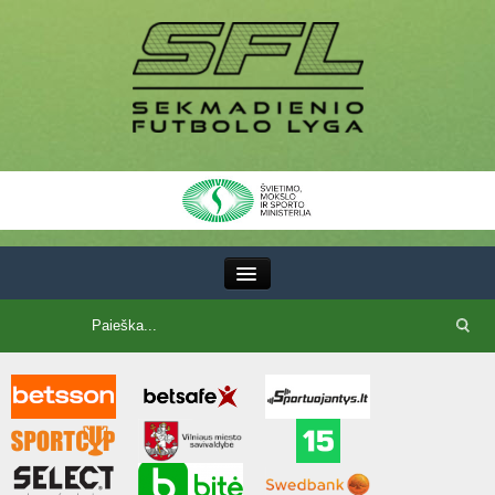
III Lyga
SFL Lyga
SFL taurė
7x7 CUP