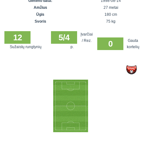
Gimimo data:
1998-08-14
7x7 vasaros
Euro2016
VRFS Futsal
Amžius
27 metai
lyga
Vilnius
Cup
Ūgis
180 cm
Lyga 8x8
Aukštaitijos
Svoris
75 kg
Įmonių lyga
senjorų
Įvarčiai
SFL rudens
12
5/4
čempionatas
/ Rez.
Gauta
0
taurė
Sužaistų rungtynių
p.
kortelių
Snaigės taurė