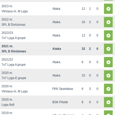
2023 m.
Ataka
12
1
0
Vilniaus m. III Lyga
2022 m.
Ataka
16
2
0
SFL B Divizionas
2022/23
Ataka
12
0
0
7x7 Lyga A grupė
2021 m.
Ataka
32
2
0
SFL D Divizionas
2021/22
Ataka
6
0
0
7x7 Lyga A grupė
2020 m.
Ataka
15
0
0
7x7 Lyga E grupė
2020 m.
FKK Spartakas
6
3
0
Vilniaus m. III Lyga
2020 m.
BSK Pilaitė
8
0
0
Lyga 8x8
2019 m.