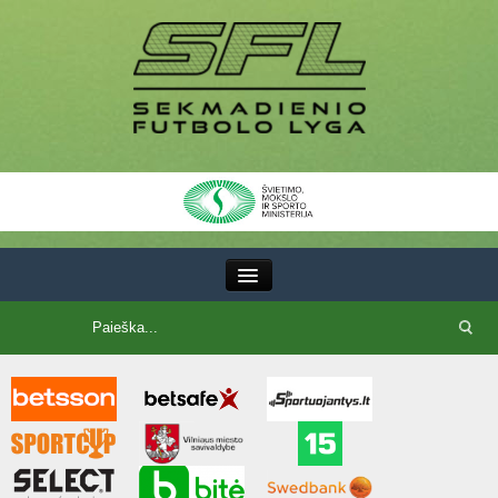
III Lyga
SFL Lyga
SFL taurė
7x7 CUP