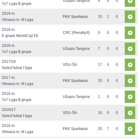
Užupis-Tangora
4
0
0
7x7 Lyga B grupė
2019 m.
FKK Spartakas
15
1
0
Vilniaus m. III Lyga
2018 m.
CRC (Penalty.lt)
0
0
0
E grupė WorldCup'18
2018 m.
Užupis-Tangora
7
0
0
7x7 Lyga B grupė
2017/18
VDU-ŠA
17
3
0
Select futsal I lyga
2017 m.
FKK Spartakas
25
5
0
Vilniaus m. III Lyga
2016 m.
Užupis-Tangora
1
0
0
7x7 Lyga B grupė
2016/17
VDU-ŠA
10
0
0
Select futsal I lyga
2016 m.
FKK Spartakas
25
7
0
Vilniaus m. III Lyga