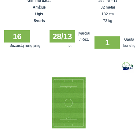
Gimimo data:
1994-07-11
7x7 vasaros
Euro2016
VRFS Futsal
Amžius
32 metai
lyga
Vilnius
Cup
Ūgis
182 cm
Lyga 8x8
Aukštaitijos
Svoris
73 kg
Įmonių lyga
senjorų
Įvarčiai
SFL rudens
16
28/13
čempionatas
/ Rez.
Gauta
1
taurė
Sužaistų rungtynių
p.
kortelių
Snaigės taurė