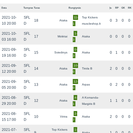
Data
Turnyras
Turas
Rungtynės
Įv.
RP
GK
RK
2021-10-
SFL
11-
Top Kickers
18
0
3
0
0
Ataka
10 20:00
D
1
muscleshop.lt
2021-10-
SFL
1-
17
0
0
0
0
Molėtai
Ataka
03 16:00
D
3
2021-09-
SFL
0-
15
0
1
0
0
Sviedinys
Ataka
19 16:00
D
3
2021-09-
SFL
10-
14
2
0
0
0
Ataka
Tirola B
12 20:00
D
0
2021-09-
SFL
12-
13
0
2
0
0
Ataka
Arpas
05 20:00
D
0
2021-08-
SFL
4-
A Komanda-
12
1
1
0
0
Ataka
29 20:00
D
1
Margiris B
2021-08-
SFL
2-
10
2
0
0
0
Vėtra
Ataka
15 17:00
D
7
2021-07-
SFL
Top Kickers
1-
9
1
0
0
0
Ataka