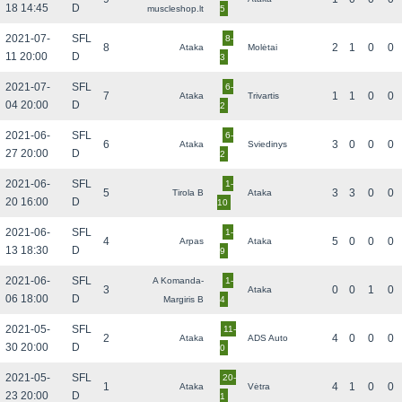
18 14:45
D
muscleshop.lt
5
2021-07-
SFL
8-
8
2
1
0
0
Ataka
Molėtai
11 20:00
D
3
2021-07-
SFL
6-
7
1
1
0
0
Ataka
Trivartis
04 20:00
D
2
2021-06-
SFL
6-
6
3
0
0
0
Ataka
Sviedinys
27 20:00
D
2
2021-06-
SFL
1-
5
3
3
0
0
Tirola B
Ataka
20 16:00
D
10
2021-06-
SFL
1-
4
5
0
0
0
Arpas
Ataka
13 18:30
D
9
2021-06-
SFL
A Komanda-
1-
3
0
0
1
0
Ataka
06 18:00
D
Margiris B
4
2021-05-
SFL
11-
2
4
0
0
0
Ataka
ADS Auto
30 20:00
D
0
2021-05-
SFL
20-
1
4
1
0
0
Ataka
Vėtra
23 20:00
D
1