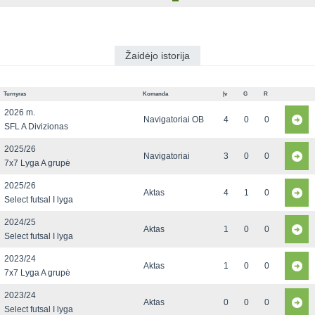
Žaidėjo istorija
Turnyras
Komanda
Įv
G
R
2026 m.
Navigatoriai OB
4
0
0
SFL A Divizionas
2025/26
Navigatoriai
3
0
0
7x7 Lyga A grupė
2025/26
Aktas
4
1
0
Select futsal I lyga
2024/25
Aktas
1
0
0
Select futsal I lyga
2023/24
Aktas
1
0
0
7x7 Lyga A grupė
2023/24
Aktas
0
0
0
Select futsal I lyga