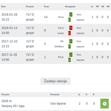
Data
Turnyras
Turas
Rungtynės
Įv.
RP
GK
RK
2018-01-28
7x7 D
2-
Ozo
14
1
0
0
0
Vova
16:15
grupė
3
tapyrai
2018-01-14
7x7 D
Vieni
5-
Ozo
9
1
0
0
0
14:00
grupė
vartai
1
tapyrai
2017-12-10
7x7 D
SK
1-
Ozo
4
1
0
0
0
13:15
grupė
Dūkštos
7
tapyrai
2017-11-26
7x7 D
1-
Ozo
1
1
0
0
0
PILK
14:00
grupė
2
tapyrai
Žaidėjo istorija
Turnyras
Komanda
Įv
G
R
2026 m.
Ozo tapyrai
2
0
0
Senjorų 45+ lyga