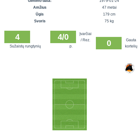
Gimimo data:
1979-01-24
7x7 vasaros
Euro2016
VRFS Futsal
Amžius
47 metai
lyga
Vilnius
Cup
Ūgis
179 cm
Lyga 8x8
Aukštaitijos
Svoris
75 kg
Įmonių lyga
senjorų
Įvarčiai
SFL rudens
4
4/0
čempionatas
/ Rez.
Gauta
0
taurė
Sužaistų rungtynių
p.
kortelių
Snaigės taurė