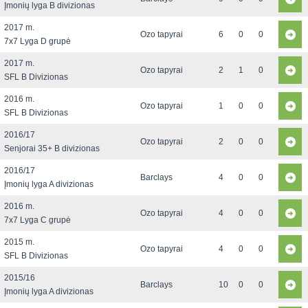
Įmonių lyga B divizionas
2017 m.
Ozo tapyrai
6
0
0
7x7 Lyga D grupė
2017 m.
Ozo tapyrai
2
1
0
SFL B Divizionas
2016 m.
Ozo tapyrai
1
0
0
SFL B Divizionas
2016/17
Ozo tapyrai
2
0
0
Senjorai 35+ B divizionas
2016/17
Barclays
4
0
0
Įmonių lyga A divizionas
2016 m.
Ozo tapyrai
4
0
0
7x7 Lyga C grupė
2015 m.
Ozo tapyrai
4
0
0
SFL B Divizionas
2015/16
Barclays
10
0
0
Įmonių lyga A divizionas