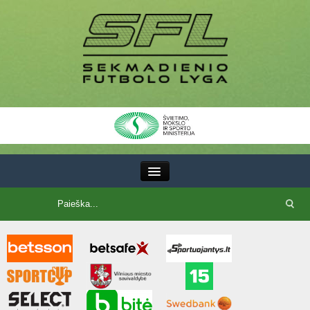
III Lyga
SFL Lyga
SFL taurė
7x7 CUP