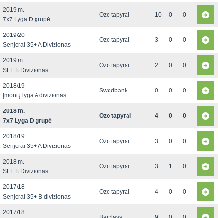
2019 m.
Ozo tapyrai
10
0
0
7x7 Lyga D grupė
2019/20
Ozo tapyrai
3
0
0
Senjorai 35+ A Divizionas
2019 m.
Ozo tapyrai
2
0
0
SFL B Divizionas
2018/19
Swedbank
0
0
0
Įmonių lyga A divizionas
2018 m.
Ozo tapyrai
4
0
0
7x7 Lyga D grupė
2018/19
Ozo tapyrai
3
0
0
Senjorai 35+ A Divizionas
2018 m.
Ozo tapyrai
3
1
0
SFL B Divizionas
2017/18
Ozo tapyrai
4
0
0
Senjorai 35+ B divizionas
2017/18
Barclays
9
0
0