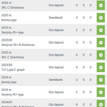
2026 m.
Ozo tapyrai
3
0
0
SFL C Divizionas
2025 m.
Swedbank
3
0
0
Įmonių lyga
2025 m.
Ozo tapyrai
2
0
0
Senjorų 45+ lyga
2025/26
Ozo tapyrai
3
0
0
Senjorai 35+ B divizionas
2025 m.
Ozo tapyrai
4
0
0
SFL C Divizionas
2025/26
Ozo tapyrai
4
0
0
7x7 Lyga C grupė
2024 m.
Swedbank
2
0
0
Įmonių lyga
2024 m.
Ozo tapyrai
1
0
0
Senjorų 45+ lyga
2024/25
Ozo tapyrai
6
0
0