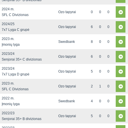
Senjorai 35+ B divizionas
2024 m.
Ozo tapyrai
0
0
0
SFL C Divizionas
2024/25
Ozo tapyrai
6
0
0
7x7 Lyga C grupė
2023 m.
Swedbank
8
0
0
Įmonių lyga
2023/24
Ozo tapyrai
6
0
0
Senjorai 35+ C divizionas
2023/24
Ozo tapyrai
5
0
0
7x7 Lyga D grupė
2023 m.
Ozo tapyrai
2
1
0
SFL C Divizionas
2022 m.
Swedbank
4
0
0
Įmonių lyga
2022/23
Ozo tapyrai
5
0
0
Senjorai 35+ B divizionas