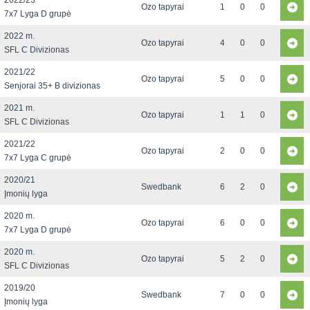
2022/23
Ozo tapyrai
1
0
0
7x7 Lyga D grupė
2022 m.
Ozo tapyrai
4
0
0
SFL C Divizionas
2021/22
Ozo tapyrai
5
0
0
Senjorai 35+ B divizionas
2021 m.
Ozo tapyrai
1
1
0
SFL C Divizionas
2021/22
Ozo tapyrai
2
0
0
7x7 Lyga C grupė
2020/21
Swedbank
6
2
0
Įmonių lyga
2020 m.
Ozo tapyrai
6
0
0
7x7 Lyga D grupė
2020 m.
Ozo tapyrai
5
2
0
SFL C Divizionas
2019/20
Swedbank
7
0
0
Įmonių lyga