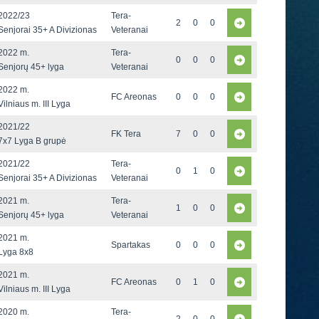
2022/23
Tera-
2
0
0
Senjorai 35+ A Divizionas
Veteranai
2022 m.
Tera-
0
0
0
Senjorų 45+ lyga
Veteranai
2022 m.
FC Areonas
0
0
0
Vilniaus m. III Lyga
2021/22
FK Tera
7
0
0
7x7 Lyga B grupė
2021/22
Tera-
0
1
0
Senjorai 35+ A Divizionas
Veteranai
2021 m.
Tera-
1
0
0
Senjorų 45+ lyga
Veteranai
2021 m.
Spartakas
0
0
0
Lyga 8x8
2021 m.
FC Areonas
0
1
0
Vilniaus m. III Lyga
2020 m.
Tera-