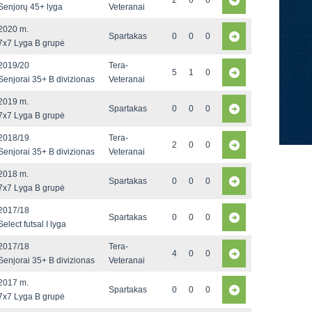
2
0
0
Senjorų 45+ lyga
Veteranai
2020 m.
Spartakas
0
0
0
7x7 Lyga B grupė
2019/20
Tera-
5
1
0
Senjorai 35+ B divizionas
Veteranai
2019 m.
Spartakas
0
0
0
7x7 Lyga B grupė
2018/19
Tera-
2
0
0
Senjorai 35+ B divizionas
Veteranai
2018 m.
Spartakas
0
0
0
7x7 Lyga B grupė
2017/18
Spartakas
0
0
0
Select futsal I lyga
2017/18
Tera-
4
0
0
Senjorai 35+ B divizionas
Veteranai
2017 m.
Spartakas
0
0
0
7x7 Lyga B grupė