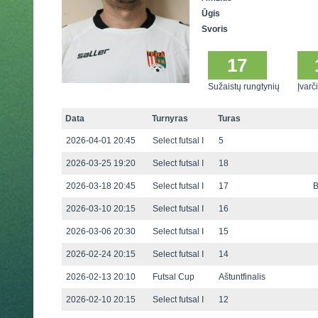
Ūgis
Svoris
17
Sužaistų rungtynių
Įvarči
Data
Turnyras
Turas
2026-04-01 20:45
Select futsal I
5
2026-03-25 19:20
Select futsal I
18
2026-03-18 20:45
Select futsal I
17
B
2026-03-10 20:15
Select futsal I
16
2026-03-06 20:30
Select futsal I
15
2026-02-24 20:15
Select futsal I
14
2026-02-13 20:10
Futsal Cup
Aštuntfinalis
2026-02-10 20:15
Select futsal I
12