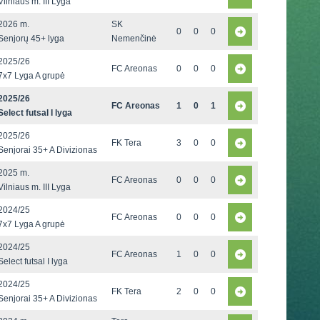
Vilniaus m. III Lyga
2026 m.
SK
0
0
0
Senjorų 45+ lyga
Nemenčinė
2025/26
FC Areonas
0
0
0
7x7 Lyga A grupė
2025/26
FC Areonas
1
0
1
Select futsal I lyga
2025/26
FK Tera
3
0
0
Senjorai 35+ A Divizionas
2025 m.
FC Areonas
0
0
0
Vilniaus m. III Lyga
2024/25
FC Areonas
0
0
0
7x7 Lyga A grupė
2024/25
FC Areonas
1
0
0
Select futsal I lyga
2024/25
FK Tera
2
0
0
Senjorai 35+ A Divizionas