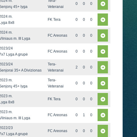
2024 m.
Tera-
0
0
0
Senjorų 45+ lyga
Veteranai
2024 m.
FK Tera
0
0
0
Lyga 8x8
2024 m.
FC Areonas
0
0
0
Vilniaus m. III Lyga
2023/24
FC Areonas
0
0
0
7x7 Lyga A grupė
2023/24
Tera-
2
0
0
Senjorai 35+ A Divizionas
Veteranai
2023 m.
Tera-
0
0
0
Senjorų 45+ lyga
Veteranai
2023 m.
FK Tera
0
0
0
Lyga 8x8
2023 m.
FC Areonas
0
1
0
Vilniaus m. III Lyga
2022/23
FC Areonas
0
0
0
7x7 Lyga A grupė