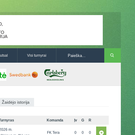
utsal
Visi turnyrai
Žaidėjo istorija
Turnyras
Komanda
Įv
G
R
2026 m.
FK Tera
0
0
0