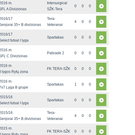
2016 m.
Intersurgical
0
0
0
SFL A Divizionas
SŽK-Tera
2016/17
Tera-
4
0
0
Senjorai 35+ B divizionas
Veteranai
2016/17
Spartakas
0
0
0
Select futsal I lyga
2016 m.
Pabradė 2
0
0
0
SFL C Divizionas
2016 m.
FK TERA-SŽK
0
0
0
II lygos Rytų zona
2016 m.
Spartakas
1
0
0
7x7 Lyga B grupė
2015/16
Spartakas
0
0
0
Select futsal I lyga
2015/16
Tera-
4
0
0
Senjorai 35+ B divizionas
Veteranai
2015 m.
FK TERA-SŽK
0
0
0
II lygos Rytų zona