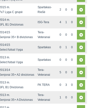
2015 m.
Spartakas-
2
0
0
7x7 Lyga C grupė
Riešė
2014 m.
ISG-Tera
4
1
0
SFL B1 Divizionas
2014/15
Tera-
0
0
0
Senjorai 35+ B divizionas
Veteranai
2014/15
Spartakas
0
1
0
Select futsal I lyga
2013 m.
Spartakas
0
0
0
Select futsal I lyga
2013/14
Tera-
5
0
0
Senjorai 35+ A2 divizionas
Veteranai
2013 m.
FK TERA
0
3
0
SFL B1 Divizionas
2013 m.
Tera-
1
0
0
Senjorai 35+ A Divizionas
Veteranai
2012 m.