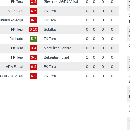
FK Tera
3-5
Širvintos-VGTU-Vilkai
0
0
0
0
Spartakas
6-5
FK Tera
0
0
0
0
ilniaus kolegija
8-1
FK Tera
0
0
0
0
FK Tera
6-10
Setaltas
0
0
0
0
Fortitudo
5-7
FK Tera
0
0
0
0
FK Tera
3-4
Mostiškės-Tonitra
0
0
0
0
FK Tera
3-5
Bekentas Futsal
1
0
0
0
VDA Futsal
6-5
FK Tera
0
0
0
0
tos-VGTU-Vilkai
6-1
FK Tera
0
0
0
0