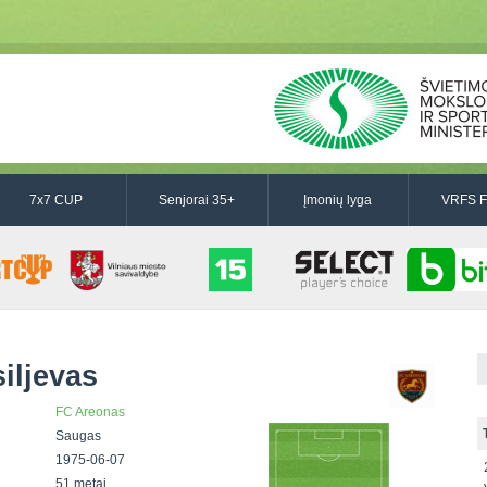
7x7 CUP
Senjorai 35+
Įmonių lyga
VRFS F
iljevas
FC Areonas
Saugas
1975-06-07
51 metai