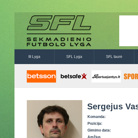
III Lyga
SFL Lyga
SFL taurė
Sergejus Vas
Komanda:
Pozicija:
Gimimo data:
Amžius