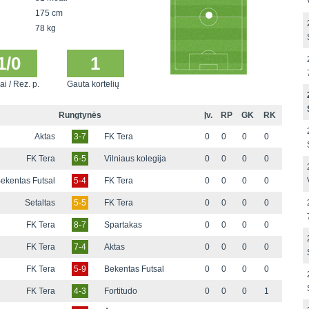
175 cm
78 kg
1/0
1
ai / Rez. p.
Gauta kortelių
Rungtynės
Įv.
RP
GK
RK
Aktas
3-7
FK Tera
0
0
0
0
FK Tera
6-5
Vilniaus kolegija
0
0
0
0
ekentas Futsal
5-4
FK Tera
0
0
0
0
Setaltas
5-5
FK Tera
0
0
0
0
FK Tera
8-7
Spartakas
0
0
0
0
FK Tera
7-4
Aktas
0
0
0
0
FK Tera
5-9
Bekentas Futsal
0
0
0
0
FK Tera
4-3
Fortitudo
0
0
0
1