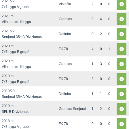
2021/22
Visinčia
2
0
0
7x7 Lyga A grupė
2021 m.
Granitas
0
4
0
Vilniaus m. III Lyga
2021/22
Delintra
0
2
0
Senjorai 35+ A Divizionas
2020 m.
FK 78
4
0
1
7x7 Lyga B grupė
2020 m.
Granitas
1
3
0
Vilniaus m. III Lyga
2019 m.
FK 78
3
0
0
7x7 Lyga B grupė
2019/20
Delintra
1
1
0
Senjorai 35+ A Divizionas
2019 m.
Granitas Senjorai
1
2
0
SFL B Divizionas
2018 m.
FK 78
0
0
0
7x7 Lyga A grupė