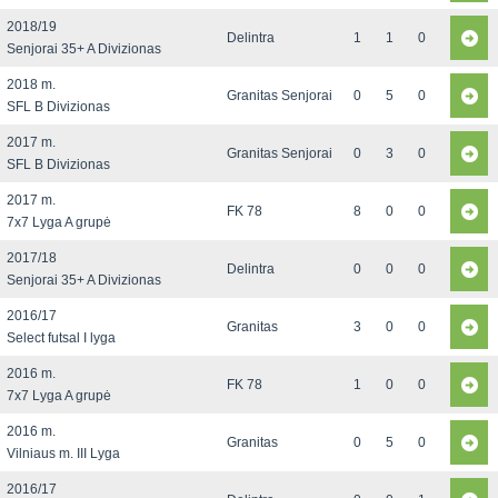
2018/19
Delintra
1
1
0
Senjorai 35+ A Divizionas
2018 m.
Granitas Senjorai
0
5
0
SFL B Divizionas
2017 m.
Granitas Senjorai
0
3
0
SFL B Divizionas
2017 m.
FK 78
8
0
0
7x7 Lyga A grupė
2017/18
Delintra
0
0
0
Senjorai 35+ A Divizionas
2016/17
Granitas
3
0
0
Select futsal I lyga
2016 m.
FK 78
1
0
0
7x7 Lyga A grupė
2016 m.
Granitas
0
5
0
Vilniaus m. III Lyga
2016/17