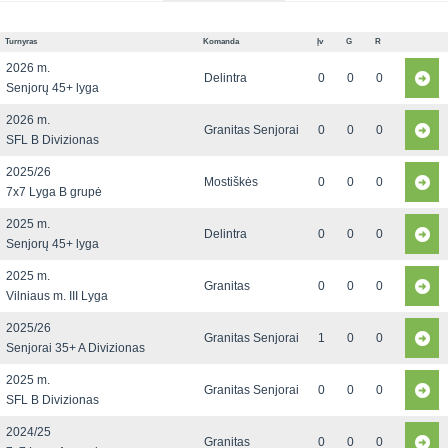
Turnyras
Komanda
Įv
G
R
2026 m.
Delintra
0
0
0
Senjorų 45+ lyga
2026 m.
Granitas Senjorai
0
0
0
SFL B Divizionas
2025/26
Mostiškės
0
0
0
7x7 Lyga B grupė
2025 m.
Delintra
0
0
0
Senjorų 45+ lyga
2025 m.
Granitas
0
0
0
Vilniaus m. III Lyga
2025/26
Granitas Senjorai
1
0
0
Senjorai 35+ A Divizionas
2025 m.
Granitas Senjorai
0
0
0
SFL B Divizionas
2024/25
Granitas
0
0
0