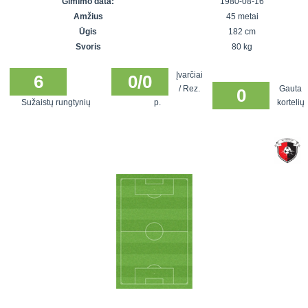
Gimimo data:
1980-08-16
7x7 vasaros
Euro2016
VRFS Futsal
Amžius
45 metai
lyga
Vilnius
Cup
Ūgis
182 cm
Lyga 8x8
Aukštaitijos
Svoris
80 kg
Įmonių lyga
senjorų
Įvarčiai
SFL rudens
6
0/0
čempionatas
/ Rez.
Gauta
0
taurė
Sužaistų rungtynių
p.
kortelių
Snaigės taurė