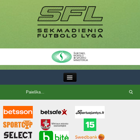
III Lyga
SFL Lyga
SFL taurė
7x7 CUP