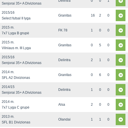
Delintra
0
0
1
Senjorai 35+ A Divizionas
2015/16
Granitas
16
2
0
Select futsal II lyga
2015 m.
FK 78
1
0
0
7x7 Lyga B grupė
2015 m.
Granitas
0
5
0
Vilniaus m. III Lyga
2015/16
Delintra
2
1
0
Senjorai 35+ A Divizionas
2014 m.
Granitas
0
6
0
SFL A2 Divizionas
2014/15
Delintra
1
0
0
Senjorai 35+ A Divizionas
2014 m.
Alsa
2
0
0
7x7 Lyga C grupė
2013 m.
Olandai
1
1
0
SFL B1 Divizionas