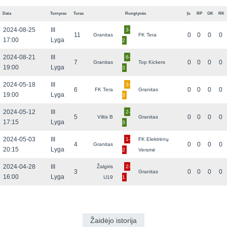
Data
Turnyras
Turas
Rungtynės
Įv.
RP
GK
RK
2024-08-25
III
3-
11
0
0
0
0
Granitas
FK Tera
17:00
Lyga
2
2024-08-21
III
6-
7
0
0
0
0
Granitas
Top Kickers
19:00
Lyga
3
2024-05-18
III
3-
6
0
0
0
0
FK Tera
Granitas
19:00
Lyga
3
2024-05-12
III
2-
5
0
0
0
0
Viltis B
Granitas
17:15
Lyga
3
2024-05-03
III
1-
FK Elektrėnų
4
0
0
0
0
Granitas
20:15
Lyga
2
Versmė
2024-04-28
III
Žalgiris
2-
3
0
0
0
0
Granitas
16:00
Lyga
U19
1
Žaidėjo istorija