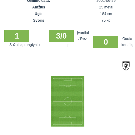
Gimimo data:
2001-06-29
7x7 vasaros
Euro2016
VRFS Futsal
Amžius
25 metai
lyga
Vilnius
Cup
Ūgis
184 cm
Lyga 8x8
Aukštaitijos
Svoris
75 kg
Įmonių lyga
senjorų
Įvarčiai
SFL rudens
1
3/0
čempionatas
/ Rez.
Gauta
0
taurė
Sužaistų rungtynių
p.
kortelių
Snaigės taurė