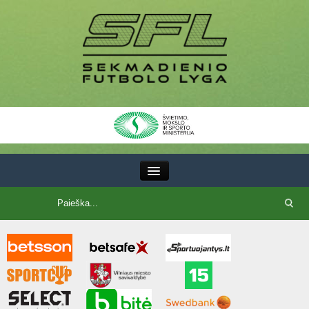
III Lyga
SFL Lyga
SFL taurė
7x7 CUP