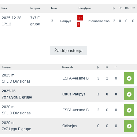
Data
Turnyras
Turas
Rungtynės
Įv.
RP
GK
RK
2025-12-28
7x7 E
17-
3
3
0
0
0
Paupys
Internacionalas
17:12
grupė
1
Žaidėjo istorija
Turnyras
Komanda
Įv
G
R
2025 m.
ESFA-Versmė B
3
2
0
SFL D Divizionas
2025/26
Citus Paupys
3
0
0
7x7 Lyga E grupė
2020 m.
ESFA-Versmė B
2
0
0
SFL D Divizionas
2020 m.
Odisėjas
0
0
0
7x7 Lyga E grupė