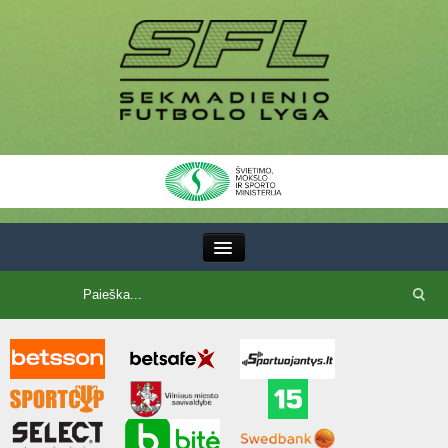
III Lyga
SFL Lyga
SFL taurė
7x7 CUP