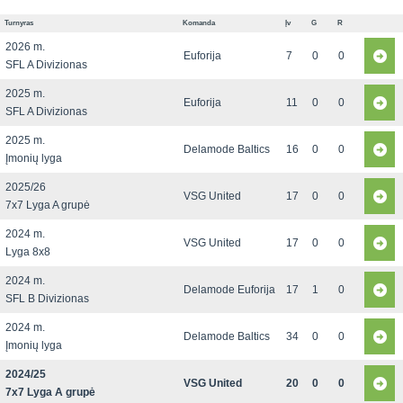
Turnyras
Komanda
Įv
G
R
2026 m.
Euforija
7
0
0
SFL A Divizionas
2025 m.
Euforija
11
0
0
SFL A Divizionas
2025 m.
Delamode Baltics
16
0
0
Įmonių lyga
2025/26
VSG United
17
0
0
7x7 Lyga A grupė
2024 m.
VSG United
17
0
0
Lyga 8x8
2024 m.
Delamode Euforija
17
1
0
SFL B Divizionas
2024 m.
Delamode Baltics
34
0
0
Įmonių lyga
2024/25
VSG United
20
0
0
7x7 Lyga A grupė