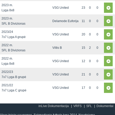
2023 m.
VSG United
23
0
0
Lyga 8x8
2023 m.
Delamode Euforija
11
0
0
SFL B Divizionas
2023/24
VSG United
20
0
0
7x7 Lyga A grupė
2022 m.
Viltis B
15
2
0
SFL B Divizionas
2022 m.
VSG United
12
0
0
Lyga 8x8
2022/23
VSG United
21
0
0
7x7 Lyga B grupė
2021/22
VSG United
17
0
0
7x7 Lyga C grupė
inLive Dokumentacija
VRFS
SFL
Dokumentai