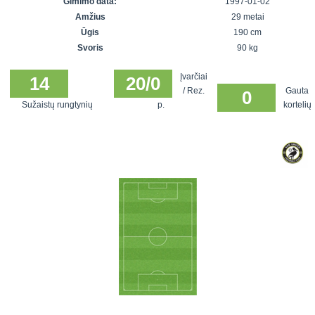
Gimimo data:
1997-01-02
7x7 vasaros
Euro2016
VRFS Futsal
Amžius
29 metai
lyga
Vilnius
Cup
Ūgis
190 cm
Lyga 8x8
Aukštaitijos
Svoris
90 kg
Įmonių lyga
senjorų
Įvarčiai
SFL rudens
14
20/0
čempionatas
/ Rez.
Gauta
0
taurė
Sužaistų rungtynių
p.
kortelių
Snaigės taurė