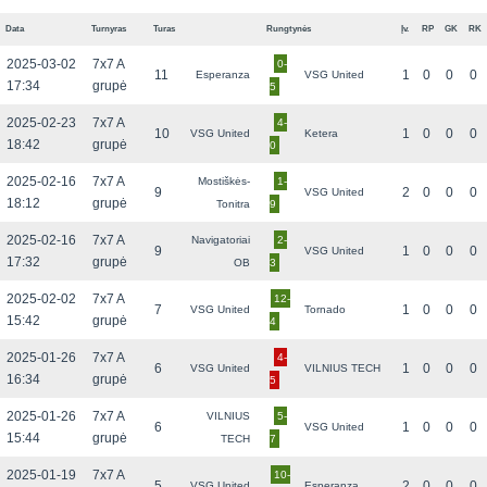
Data
Turnyras
Turas
Rungtynės
Įv.
RP
GK
RK
2025-03-02
7x7 A
0-
11
1
0
0
0
Esperanza
VSG United
17:34
grupė
5
2025-02-23
7x7 A
4-
10
1
0
0
0
VSG United
Ketera
18:42
grupė
0
2025-02-16
7x7 A
Mostiškės-
1-
9
2
0
0
0
VSG United
18:12
grupė
Tonitra
9
2025-02-16
7x7 A
Navigatoriai
2-
9
1
0
0
0
VSG United
17:32
grupė
OB
3
2025-02-02
7x7 A
12-
7
1
0
0
0
VSG United
Tornado
15:42
grupė
4
2025-01-26
7x7 A
4-
6
1
0
0
0
VSG United
VILNIUS TECH
16:34
grupė
5
2025-01-26
7x7 A
VILNIUS
5-
6
1
0
0
0
VSG United
15:44
grupė
TECH
7
2025-01-19
7x7 A
10-
5
2
0
0
0
VSG United
Esperanza