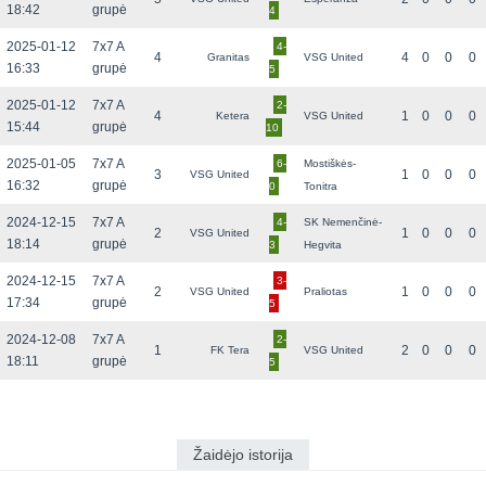
18:42
grupė
4
2025-01-12
7x7 A
4-
4
4
0
0
0
Granitas
VSG United
16:33
grupė
5
2025-01-12
7x7 A
2-
4
1
0
0
0
Ketera
VSG United
15:44
grupė
10
2025-01-05
7x7 A
6-
Mostiškės-
3
1
0
0
0
VSG United
16:32
grupė
0
Tonitra
2024-12-15
7x7 A
4-
SK Nemenčinė-
2
1
0
0
0
VSG United
18:14
grupė
3
Hegvita
2024-12-15
7x7 A
3-
2
1
0
0
0
VSG United
Praliotas
17:34
grupė
5
2024-12-08
7x7 A
2-
1
2
0
0
0
FK Tera
VSG United
18:11
grupė
5
Žaidėjo istorija