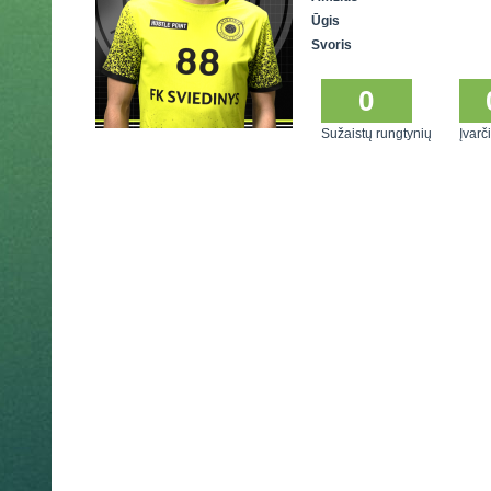
Ūgis
Svoris
0
Sužaistų rungtynių
Įvarči