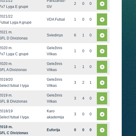
2021/22
Partizanas-
2
0
0
7x7 Lyga E grupė
GV
2021/22
VDA Futsal
1
0
0
Futsal Lyga A grupė
2021 m.
Sviedinys
6
1
0
SFL D Divizionas
2020 m.
Geležinis
1
0
0
7x7 Lyga C grupė
Vilkas
2020 m.
Geležinis
1
1
0
SFL A Divizionas
Vilkas
2019/20
Geležinis
3
2
1
Select futsal I lyga
Vilkas
2019 m.
Geležinis
3
4
0
SFL B Divizionas
Vilkas
2018/19
Karo
3
0
0
Select futsal I lyga
akademija
2018 m.
Euforija
0
0
0
SFL C Divizionas