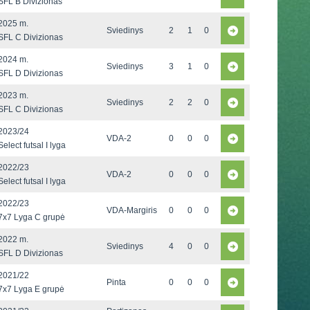
SFL B Divizionas
2025 m.
Sviedinys
2
1
0
SFL C Divizionas
2024 m.
Sviedinys
3
1
0
SFL D Divizionas
2023 m.
Sviedinys
2
2
0
SFL C Divizionas
2023/24
VDA-2
0
0
0
Select futsal I lyga
2022/23
VDA-2
0
0
0
Select futsal I lyga
2022/23
VDA-Margiris
0
0
0
7x7 Lyga C grupė
2022 m.
Sviedinys
4
0
0
SFL D Divizionas
2021/22
Pinta
0
0
0
7x7 Lyga E grupė