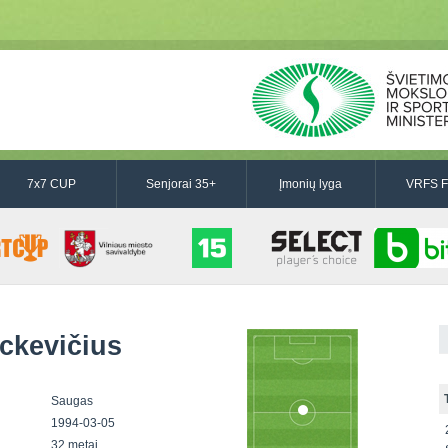
7x7 CUP
Senjorai 35+
Įmonių lyga
VRFS F
ckevičius
Saugas
1994-03-05
32 metai