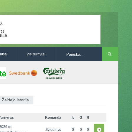
utsal
Visi turnyrai
Žaidėjo istorija
Turnyras
Komanda
Įv
G
R
2026 m.
Sviedinys
0
0
0