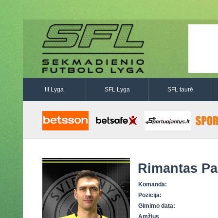
III Lyga
SFL Lyga
SFL taurė
Rimantas Pa
Komanda:
Pozicija:
Gimimo data:
Amžius