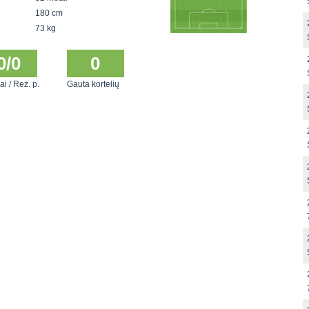
180 cm
73 kg
0/0
0
ai / Rez. p.
Gauta kortelių