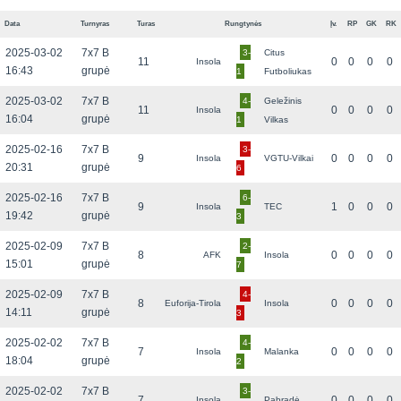
Data
Turnyras
Turas
Rungtynės
Įv.
RP
GK
RK
2025-03-02
7x7 B
3-
Citus
11
0
0
0
0
Insola
16:43
grupė
1
Futboliukas
2025-03-02
7x7 B
4-
Geležinis
11
0
0
0
0
Insola
16:04
grupė
1
Vilkas
2025-02-16
7x7 B
3-
9
0
0
0
0
Insola
VGTU-Vilkai
20:31
grupė
6
2025-02-16
7x7 B
6-
9
1
0
0
0
Insola
TEC
19:42
grupė
3
2025-02-09
7x7 B
2-
8
0
0
0
0
AFK
Insola
15:01
grupė
7
2025-02-09
7x7 B
4-
8
0
0
0
0
Euforija-Tirola
Insola
14:11
grupė
3
2025-02-02
7x7 B
4-
7
0
0
0
0
Insola
Malanka
18:04
grupė
2
2025-02-02
7x7 B
3-
7
0
0
0
0
Insola
Pabradė