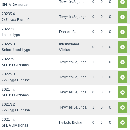
Tėvynės Sąjunga
0
0
0
SFL A Divizionas
2023/24
Tėvynės Sąjunga
0
0
0
7x7 Lyga B grupė
2022 m.
Danske Bank
0
0
0
Įmonių lyga
2022/23
International
0
0
0
Select futsal I lyga
Vilnius
2022 m.
Tėvynės Sąjunga
1
1
0
SFL B Divizionas
2022/23
Tėvynės Sąjunga
1
0
0
7x7 Lyga C grupė
2021 m.
Tėvynės Sąjunga
0
0
0
SFL B Divizionas
2021/22
Tėvynės Sąjunga
1
0
0
7x7 Lyga D grupė
2021 m.
Futbolo Broliai
0
3
0
SFL A Divizionas