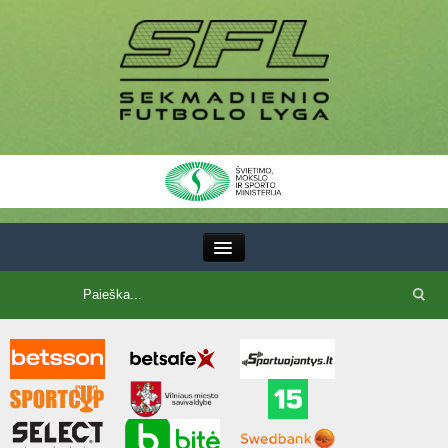
III Lyga
SFL Lyga
SFL taurė
7x7 CUP