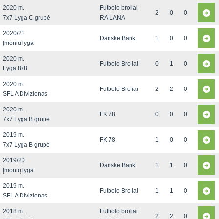
2020 m.
Futbolo broliai
2
0
0
7x7 Lyga C grupė
RAILANA
2020/21
Danske Bank
1
0
0
Įmonių lyga
2020 m.
Futbolo Broliai
0
1
0
Lyga 8x8
2020 m.
Futbolo Broliai
2
2
0
SFL A Divizionas
2020 m.
FK 78
0
0
0
7x7 Lyga B grupė
2019 m.
FK 78
1
0
0
7x7 Lyga B grupė
2019/20
Danske Bank
1
1
0
Įmonių lyga
2019 m.
Futbolo Broliai
1
1
0
SFL A Divizionas
2018 m.
Futbolo broliai
2
2
0