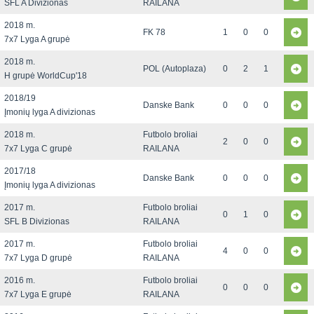
SFL A Divizionas
RAILANA
2018 m.
FK 78
1
0
0
7x7 Lyga A grupė
2018 m.
POL (Autoplaza)
0
2
1
H grupė WorldCup'18
2018/19
Danske Bank
0
0
0
Įmonių lyga A divizionas
2018 m.
Futbolo broliai
2
0
0
7x7 Lyga C grupė
RAILANA
2017/18
Danske Bank
0
0
0
Įmonių lyga A divizionas
2017 m.
Futbolo broliai
0
1
0
SFL B Divizionas
RAILANA
2017 m.
Futbolo broliai
4
0
0
7x7 Lyga D grupė
RAILANA
2016 m.
Futbolo broliai
0
0
0
7x7 Lyga E grupė
RAILANA