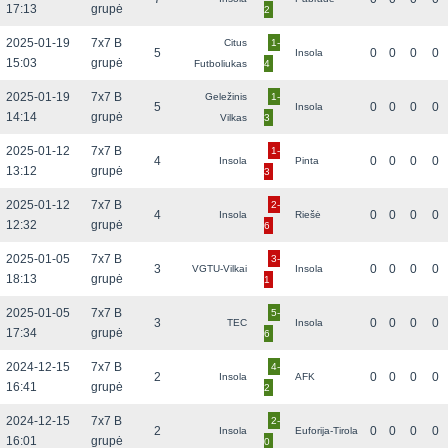
17:13
grupė
2
2025-01-19
7x7 B
Citus
1-
5
0
0
0
0
Insola
15:03
grupė
Futboliukas
4
2025-01-19
7x7 B
Geležinis
1-
5
0
0
0
0
Insola
14:14
grupė
Vilkas
3
2025-01-12
7x7 B
1-
4
0
0
0
0
Insola
Pinta
13:12
grupė
3
2025-01-12
7x7 B
2-
4
0
0
0
0
Insola
Riešė
12:32
grupė
6
2025-01-05
7x7 B
3-
3
0
0
0
0
VGTU-Vilkai
Insola
18:13
grupė
1
2025-01-05
7x7 B
5-
3
0
0
0
0
TEC
Insola
17:34
grupė
6
2024-12-15
7x7 B
4-
2
0
0
0
0
Insola
AFK
16:41
grupė
2
2024-12-15
7x7 B
2-
2
0
0
0
0
Insola
Euforija-Tirola
16:01
grupė
0