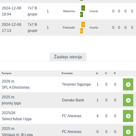
2024-12-08
7x7 B
1-
1
0
0
0
0
Malanka
Insola
18:04
grupė
6
2024-12-08
7x7 B
3-
1
0
0
0
0
Pabradė
Insola
17:13
grupė
3
Žaidėjo istorija
Turnyras
Komanda
Įv
G
R
2026 m.
Tėvynės Sąjunga
1
0
0
SFL A Divizionas
2025 m.
Danske Bank
1
0
0
Įmonių lyga
2025/26
FC Areonas
4
0
0
Select futsal I lyga
2025 m.
FC Areonas
0
0
0
Vilniaus m. III Lyga