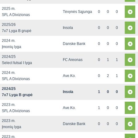
2025 m.
Tėvynės Sąjunga
0
0
0
SFL A Divizionas
2025/26
Insola
0
0
0
7x7 Lyga B grupė
2024 m.
Danske Bank
0
0
0
Įmonių lyga
2024/25
FC Areonas
0
1
1
Select futsal I lyga
2024 m.
Ave.Ko.
0
2
1
SFL A Divizionas
2024/25
Insola
1
0
0
7x7 Lyga B grupė
2023 m.
Ave.Ko.
1
0
0
SFL A Divizionas
2023 m.
Danske Bank
0
0
0
Įmonių lyga
2023 m.