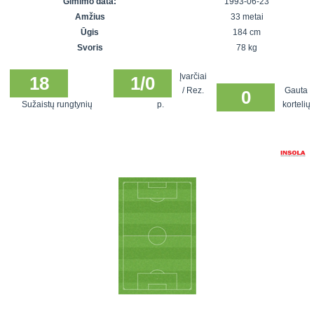
Gimimo data:
1993-06-23
7x7 vasaros
Euro2016
VRFS Futsal
Amžius
33 metai
lyga
Vilnius
Cup
Ūgis
184 cm
Lyga 8x8
Aukštaitijos
Svoris
78 kg
Įmonių lyga
senjorų
Įvarčiai
SFL rudens
18
1/0
čempionatas
/ Rez.
Gauta
0
taurė
Sužaistų rungtynių
p.
kortelių
Snaigės taurė