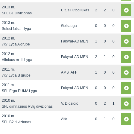
2013 m.
Citus Futboliukas
2
2
0
SFL B1 Divizionas
2013 m.
Gelsauga
0
0
0
Select futsal I lyga
2012 m.
Fakyrai-AD MEN
1
0
0
7x7 Lyga A grupė
2012 m.
Fakyrai-AD MEN
2
1
0
Vilniaus m. III Lyga
2011 m.
AMSTAFF
1
0
0
7x7 Lyga B grupė
2011 m.
Fakyrai-AD MEN
0
0
0
SFL Ergo PUMA Lyga
2010 m.
V. Didžiojo
0
2
1
SFL gimnazijos Rytų divizionas
2010 m.
Alfa
0
1
0
SFL B2 divizionas