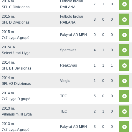
2016 m.
Futbolo broliai
7
1
0
SFL C Divizionas
RAILANA
2015 m.
Futbolo broliai
3
0
0
SFL D Divizionas
RAILANA
2015 m.
Fakyrai-AD MEN
0
0
0
7x7 Lyga A grupė
2015/16
Spartakas
4
1
0
Select futsal I lyga
2014 m.
Reaktyvas
1
1
1
SFL B1 Divizionas
2014 m.
Vingis
1
0
0
SFL A2 Divizionas
2014 m.
TEC
5
0
0
7x7 Lyga D grupė
2013 m.
TEC
2
1
0
Vilniaus m. III Lyga
2013 m.
Fakyrai-AD MEN
3
0
0
7x7 Lyga A grupė