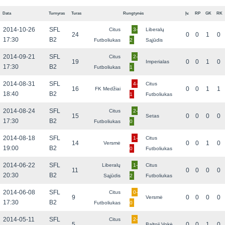
Data
Turnyras
Turas
Rungtynės
Įv.
RP
GK
RK
2014-10-26
SFL
Citus
3-
Liberalų
24
0
0
1
0
17:30
B2
Futboliukas
2
Sąjūdis
2014-09-21
SFL
Citus
2-
19
0
0
1
0
Imperialas
17:30
B2
Futboliukas
1
2014-08-31
SFL
4-
Citus
16
0
0
1
1
FK Medžiai
18:40
B2
1
Futboliukas
2014-08-24
SFL
Citus
2-
15
0
0
0
0
Setas
17:30
B2
Futboliukas
0
2014-08-18
SFL
1-
Citus
14
0
0
1
0
Versmė
19:00
B2
0
Futboliukas
2014-06-22
SFL
Liberalų
1-
Citus
11
0
0
0
0
20:30
B2
Sąjūdis
2
Futboliukas
2014-06-08
SFL
Citus
0-
9
0
0
0
0
Versmė
17:30
B2
Futboliukas
0
2014-05-11
SFL
Citus
2-
5
0
0
1
0
Baltoji Vokė