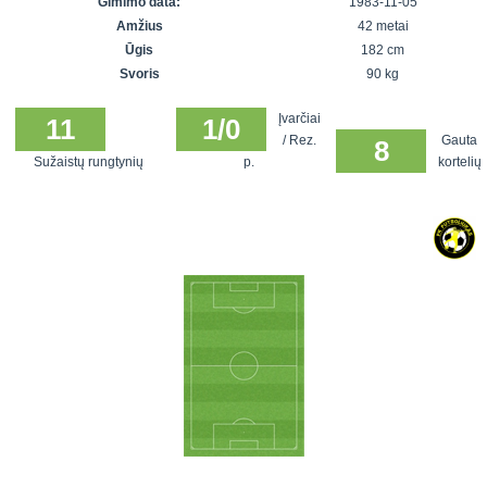
Gimimo data:
1983-11-05
7x7 vasaros
Euro2016
VRFS Futsal
Amžius
42 metai
lyga
Vilnius
Cup
Ūgis
182 cm
Lyga 8x8
Aukštaitijos
Svoris
90 kg
Įmonių lyga
senjorų
Įvarčiai
SFL rudens
11
1/0
čempionatas
/ Rez.
Gauta
8
taurė
Sužaistų rungtynių
p.
kortelių
Snaigės taurė