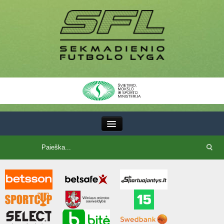
III Lyga
SFL Lyga
SFL taurė
7x7 CUP