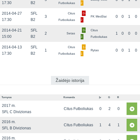
17:30
B2
Futboliukas
2
2014-04-27
SFL
Citus
0-
3
0
0
1
0
FK Medžiai
17:30
B2
Futboliukas
2
2014-04-21
SFL
0-
Citus
2
1
0
0
0
Setas
15:00
B2
3
Futboliukas
2014-04-13
SFL
Citus
1-
1
0
0
1
0
Rytas
17:30
B2
Futboliukas
1
Žaidėjo istorija
Turnyras
Komanda
Įv
G
R
2017 m.
Citus Futboliukas
0
2
0
SFL C Divizionas
2016 m.
Citus Futboliukas
1
4
1
SFL B Divizionas
2016 m.