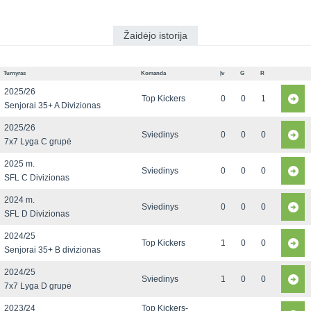
Žaidėjo istorija
Turnyras
Komanda
Įv
G
R
2025/26
Top Kickers
0
0
1
Senjorai 35+ A Divizionas
2025/26
Sviedinys
0
0
0
7x7 Lyga C grupė
2025 m.
Sviedinys
0
0
0
SFL C Divizionas
2024 m.
Sviedinys
0
0
0
SFL D Divizionas
2024/25
Top Kickers
1
0
0
Senjorai 35+ B divizionas
2024/25
Sviedinys
1
0
0
7x7 Lyga D grupė
2023/24
Top Kickers-