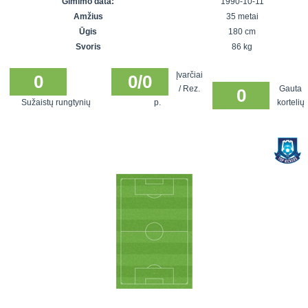
Gimimo data:
1990-10-11
7x7 vasaros
Euro2016
VRFS Futsal
Amžius
35 metai
lyga
Vilnius
Cup
Ūgis
180 cm
Lyga 8x8
Aukštaitijos
Svoris
86 kg
Įmonių lyga
senjorų
Įvarčiai
SFL rudens
0
0/0
čempionatas
/ Rez.
Gauta
0
taurė
Sužaistų rungtynių
p.
kortelių
Snaigės taurė