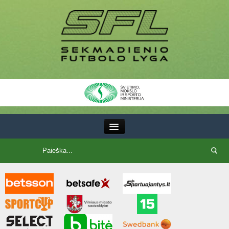
III Lyga
SFL Lyga
SFL taurė
7x7 CUP