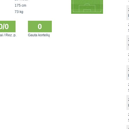
175 cm
73 kg
0/0
0
ai / Rez. p.
Gauta kortelių