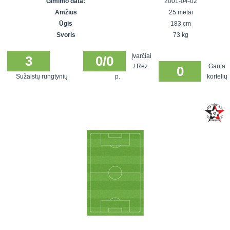
Gimimo data:
2001-04-02
7x7 vasaros
Euro2016
VRFS Futsal
Amžius
25 metai
lyga
Vilnius
Cup
Ūgis
183 cm
Lyga 8x8
Aukštaitijos
Svoris
73 kg
Įmonių lyga
senjorų
Įvarčiai
SFL rudens
3
0/0
čempionatas
/ Rez.
Gauta
0
taurė
Sužaistų rungtynių
p.
kortelių
Snaigės taurė