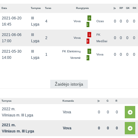
Data
Turnyras
Turas
Rungtynės
Įv.
RP
GK
RK
2021-06-20
III
2-
4
0
0
0
0
Vova
Ozas
16:45
Lyga
1
2021-06-06
III
1-
FK
2
0
0
0
0
Vova
17:00
Lyga
3
Medžiai
2021-05-30
III
FK Elektrėnų
1-
1
0
0
0
0
Vova
14:00
Lyga
Versmė
2
Žaidėjo istorija
Turnyras
Komanda
Įv
G
R
2022 m.
Vova
0
0
0
Vilniaus m. III Lyga
2021 m.
Vova
0
0
0
Vilniaus m. III Lyga