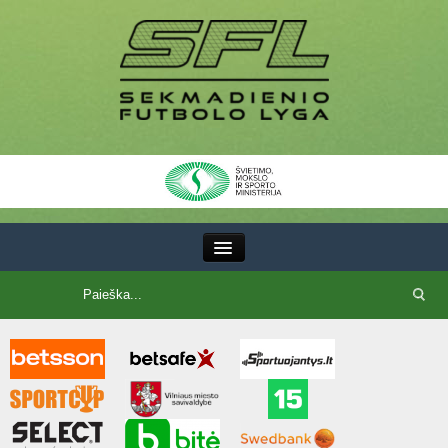
III Lyga
SFL Lyga
SFL taurė
7x7 CUP