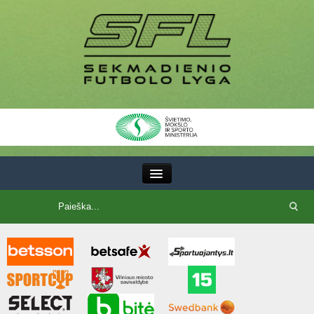
III Lyga
SFL Lyga
SFL taurė
7x7 CUP