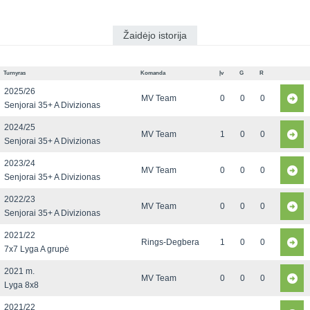
Žaidėjo istorija
Turnyras
Komanda
Įv
G
R
2025/26
MV Team
0
0
0
Senjorai 35+ A Divizionas
2024/25
MV Team
1
0
0
Senjorai 35+ A Divizionas
2023/24
MV Team
0
0
0
Senjorai 35+ A Divizionas
2022/23
MV Team
0
0
0
Senjorai 35+ A Divizionas
2021/22
Rings-Degbera
1
0
0
7x7 Lyga A grupė
2021 m.
MV Team
0
0
0
Lyga 8x8
2021/22