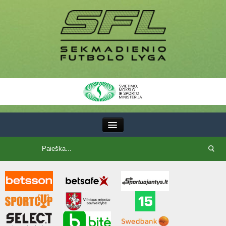
III Lyga
SFL Lyga
SFL taurė
7x7 CUP