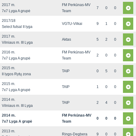
2017 m.
FM Perkūnas-MV
7
0
0
7x7 Lyga A grupė
Team
2017/18
VGTU-Vilkai
9
1
0
Select futsal II lyga
2017 m.
Aktas
5
2
0
Vilniaus m. III Lyga
2016 m.
FM Perkūnas-MV
2
0
0
7x7 Lyga A grupė
Team
2015 m.
TAIP
0
5
0
II lygos Rytų zona
2015 m.
TAIP
1
0
0
7x7 Lyga A grupė
2014 m.
TAIP
2
4
0
Vilniaus m. III Lyga
2014 m.
FM Perkūnas-MV
0
0
0
7x7 Lyga A grupė
Team
2013 m.
Rings-Degbera
9
0
0