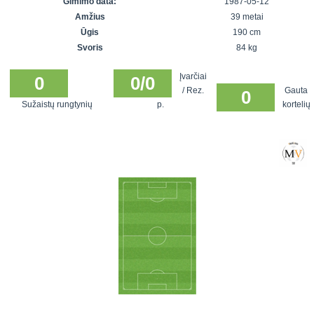
Gimimo data:
1987-05-12
7x7 vasaros
Euro2016
VRFS Futsal
Amžius
39 metai
lyga
Vilnius
Cup
Ūgis
190 cm
Lyga 8x8
Aukštaitijos
Svoris
84 kg
Įmonių lyga
senjorų
Įvarčiai
SFL rudens
0
0/0
čempionatas
/ Rez.
Gauta
0
taurė
Sužaistų rungtynių
p.
kortelių
Snaigės taurė