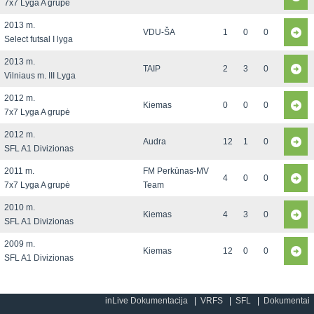
7x7 Lyga A grupė
2013 m.
VDU-ŠA
1
0
0
Select futsal I lyga
2013 m.
TAIP
2
3
0
Vilniaus m. III Lyga
2012 m.
Kiemas
0
0
0
7x7 Lyga A grupė
2012 m.
Audra
12
1
0
SFL A1 Divizionas
2011 m.
FM Perkūnas-MV
4
0
0
7x7 Lyga A grupė
Team
2010 m.
Kiemas
4
3
0
SFL A1 Divizionas
2009 m.
Kiemas
12
0
0
SFL A1 Divizionas
inLive Dokumentacija
VRFS
SFL
Dokumentai