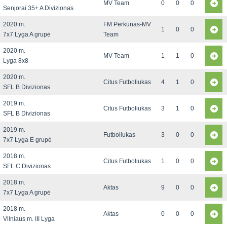
MV Team
0
0
0
Senjorai 35+ A Divizionas
2020 m.
FM Perkūnas-MV
1
0
0
7x7 Lyga A grupė
Team
2020 m.
MV Team
1
1
0
Lyga 8x8
2020 m.
Citus Futboliukas
4
1
0
SFL B Divizionas
2019 m.
Citus Futboliukas
3
1
0
SFL B Divizionas
2019 m.
Futboliukas
3
0
0
7x7 Lyga E grupė
2018 m.
Citus Futboliukas
1
0
0
SFL C Divizionas
2018 m.
Aktas
9
0
0
7x7 Lyga A grupė
2018 m.
Aktas
0
0
0
Vilniaus m. III Lyga