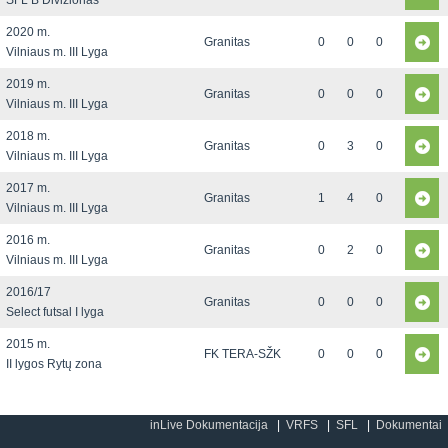
SFL B Divizionas
2020 m.
Granitas
0
0
0
Vilniaus m. III Lyga
2019 m.
Granitas
0
0
0
Vilniaus m. III Lyga
2018 m.
Granitas
0
3
0
Vilniaus m. III Lyga
2017 m.
Granitas
1
4
0
Vilniaus m. III Lyga
2016 m.
Granitas
0
2
0
Vilniaus m. III Lyga
2016/17
Granitas
0
0
0
Select futsal I lyga
2015 m.
FK TERA-SŽK
0
0
0
II lygos Rytų zona
inLive Dokumentacija
VRFS
SFL
Dokumentai