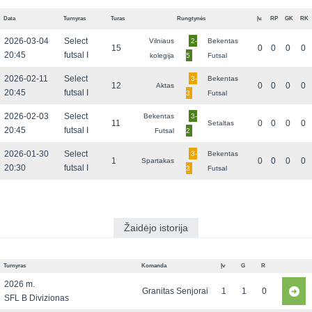
Data
Turnyras
Turas
Rungtynės
Įv.
RP
GK
RK
2026-03-04
Select
Vilniaus
2-
Bekentas
15
0
0
0
0
20:45
futsal I
kolegija
5
Futsal
2026-02-11
Select
3-
Bekentas
12
0
0
0
0
Aktas
20:45
futsal I
3
Futsal
2026-02-03
Select
Bekentas
3-
11
0
0
0
0
Setaltas
20:45
futsal I
Futsal
2
2026-01-30
Select
3-
Bekentas
1
0
0
0
0
Spartakas
20:30
futsal I
3
Futsal
Žaidėjo istorija
Turnyras
Komanda
Įv
G
R
2026 m.
Granitas Senjorai
1
1
0
SFL B Divizionas