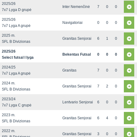
2025/26
Inter Nemenčinė
7
0
0
7x7 Lyga D grupė
2025/26
Navigatoriai
0
0
0
7x7 Lyga A grupė
2025 m.
Granitas Senjorai
6
1
0
SFL B Divizionas
2025/26
Bekentas Futsal
0
0
0
Select futsal I lyga
2024/25
Granitas
7
0
0
7x7 Lyga A grupė
2024 m.
Granitas Senjorai
7
2
0
SFL B Divizionas
2023/24
Lentvario Senjorai
6
0
0
7x7 Lyga C grupė
2023 m.
Granitas Senjorai
6
4
0
SFL B Divizionas
2022 m.
Granitas Senjorai
3
0
0