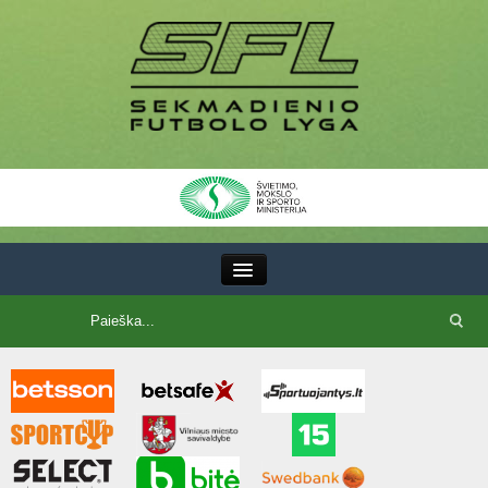
III Lyga
SFL Lyga
SFL taurė
7x7 CUP