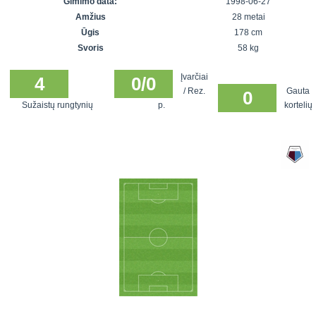
Gimimo data:
1998-06-27
7x7 vasaros
Euro2016
VRFS Futsal
Amžius
28 metai
lyga
Vilnius
Cup
Ūgis
178 cm
Lyga 8x8
Aukštaitijos
Svoris
58 kg
Įmonių lyga
senjorų
Įvarčiai
SFL rudens
4
0/0
čempionatas
/ Rez.
Gauta
0
taurė
Sužaistų rungtynių
p.
kortelių
Snaigės taurė