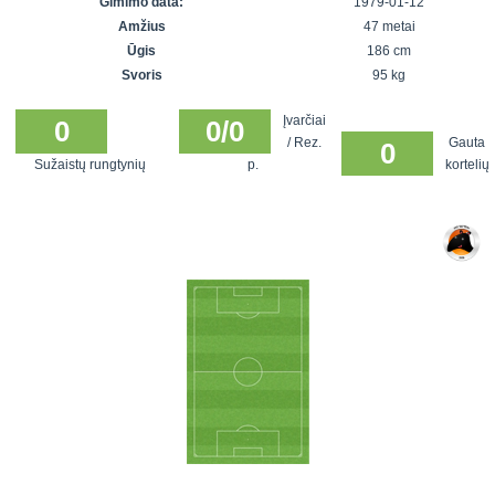
Gimimo data:
1979-01-12
7x7 vasaros
Euro2016
VRFS Futsal
Amžius
47 metai
lyga
Vilnius
Cup
Ūgis
186 cm
Lyga 8x8
Aukštaitijos
Svoris
95 kg
Įmonių lyga
senjorų
Įvarčiai
SFL rudens
0
0/0
čempionatas
/ Rez.
Gauta
0
taurė
Sužaistų rungtynių
p.
kortelių
Snaigės taurė