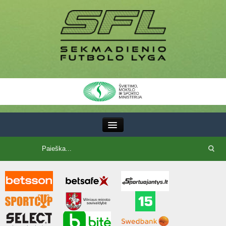
III Lyga
SFL Lyga
SFL taurė
7x7 CUP