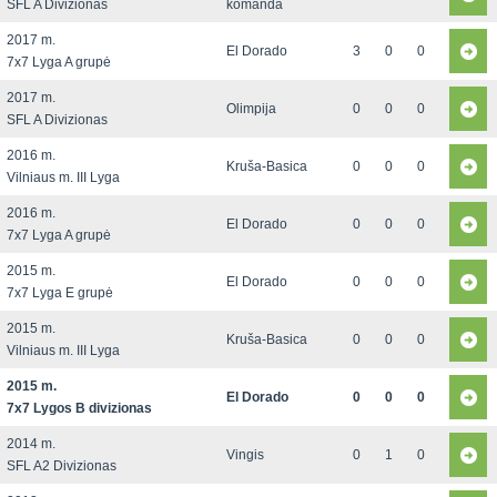
SFL A Divizionas
komanda
2017 m.
El Dorado
3
0
0
7x7 Lyga A grupė
2017 m.
Olimpija
0
0
0
SFL A Divizionas
2016 m.
Kruša-Basica
0
0
0
Vilniaus m. III Lyga
2016 m.
El Dorado
0
0
0
7x7 Lyga A grupė
2015 m.
El Dorado
0
0
0
7x7 Lyga E grupė
2015 m.
Kruša-Basica
0
0
0
Vilniaus m. III Lyga
2015 m.
El Dorado
0
0
0
7x7 Lygos B divizionas
2014 m.
Vingis
0
1
0
SFL A2 Divizionas