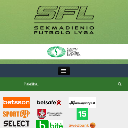
III Lyga
SFL Lyga
SFL taurė
7x7 CUP