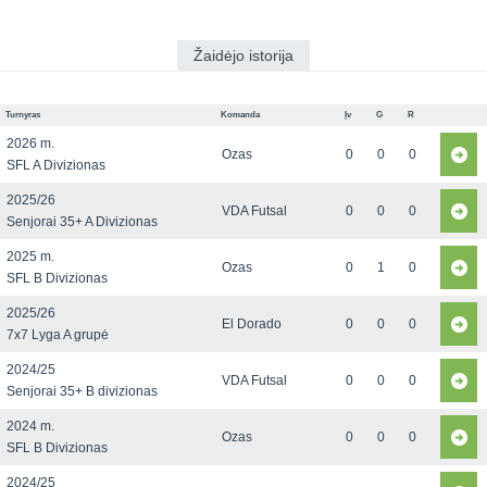
Žaidėjo istorija
Turnyras
Komanda
Įv
G
R
2026 m.
Ozas
0
0
0
SFL A Divizionas
2025/26
VDA Futsal
0
0
0
Senjorai 35+ A Divizionas
2025 m.
Ozas
0
1
0
SFL B Divizionas
2025/26
El Dorado
0
0
0
7x7 Lyga A grupė
2024/25
VDA Futsal
0
0
0
Senjorai 35+ B divizionas
2024 m.
Ozas
0
0
0
SFL B Divizionas
2024/25