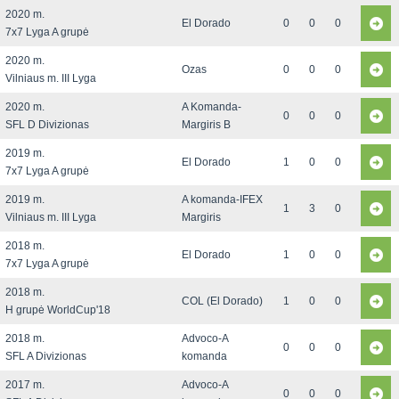
2020 m.
El Dorado
0
0
0
7x7 Lyga A grupė
2020 m.
Ozas
0
0
0
Vilniaus m. III Lyga
2020 m.
A Komanda-
0
0
0
SFL D Divizionas
Margiris B
2019 m.
El Dorado
1
0
0
7x7 Lyga A grupė
2019 m.
A komanda-IFEX
1
3
0
Vilniaus m. III Lyga
Margiris
2018 m.
El Dorado
1
0
0
7x7 Lyga A grupė
2018 m.
COL (El Dorado)
1
0
0
H grupė WorldCup'18
2018 m.
Advoco-A
0
0
0
SFL A Divizionas
komanda
2017 m.
Advoco-A
0
0
0