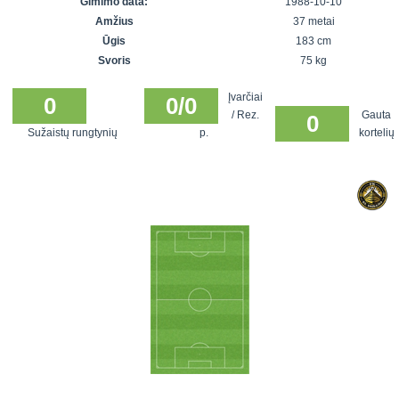
Gimimo data:
1988-10-10
7x7 vasaros
Euro2016
VRFS Futsal
Amžius
37 metai
lyga
Vilnius
Cup
Ūgis
183 cm
Lyga 8x8
Aukštaitijos
Svoris
75 kg
Įmonių lyga
senjorų
Įvarčiai
SFL rudens
0
0/0
čempionatas
/ Rez.
Gauta
0
taurė
Sužaistų rungtynių
p.
kortelių
Snaigės taurė