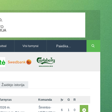
utsal
Visi turnyrai
Žaidėjo istorija
Turnyras
Komanda
Įv
G
R
2026 m.
Širvintos-
6
1
0