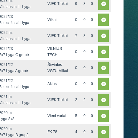
2023 m.
VJFK Trakai
9
3
0
Vilniaus m. III Lyga
2022/23
Vilkai
0
0
0
Select futsal I lyga
2022 m.
VJFK Trakai
7
3
0
Vilniaus m. III Lyga
2022/23
VILNIUS
0
0
0
7x7 Lyga C grupė
TECH
2021/22
Širvintos-
0
0
0
7x7 Lyga A grupė
VGTU-Vilkai
2021/22
Aktas
0
0
0
Select futsal I lyga
2021 m.
VJFK Trakai
2
2
0
Vilniaus m. III Lyga
2020 m.
Vieni vartai
5
0
0
Lyga 8x8
2020 m.
FK 78
4
0
0
7x7 Lyga B grupė