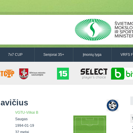
7x7 CUP
Senjorai 35+
Įmonių lyga
VRFS F
avičius
VGTU-Vilkai B
Saugas
1994-01-19
32 metai