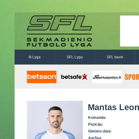
III Lyga
SFL Lyga
SFL taurė
Mantas Leon
Komanda:
Pozicija:
Gimimo data:
Amžius