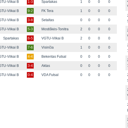
TU-Vilkai B
1-3
Spartakas
1
0
0
0
TU-Vilkai B
9-2
FK Tera
1
0
0
0
TU-Vilkai B
3-8
Setaltas
0
0
0
0
TU-Vilkai B
5-3
Mostiškės-Tonitra
2
0
0
0
Spartakas
6-5
VGTU-Vilkai B
2
0
0
0
TU-Vilkai B
7-6
Visinčia
1
0
0
0
TU-Vilkai B
4-4
Bekentas Futsal
0
0
0
0
TU-Vilkai B
3-4
Aktas
0
0
0
0
TU-Vilkai B
0-4
VDA Futsal
0
0
0
0