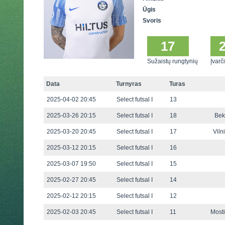
Ūgis
Svoris
17
Sužaistų rungtynių
Įvarči
Data
Turnyras
Turas
2025-04-02 20:45
Select futsal I
13
2025-03-26 20:15
Select futsal I
18
Bek
2025-03-20 20:45
Select futsal I
17
Viln
2025-03-12 20:15
Select futsal I
16
2025-03-07 19:50
Select futsal I
15
2025-02-27 20:45
Select futsal I
14
2025-02-12 20:15
Select futsal I
12
2025-02-03 20:45
Select futsal I
11
Mosti