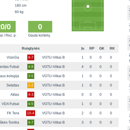
180 cm
60 kg
20/0
0
ai / Rez. p.
Gauta kortelių
Rungtynės
Įv.
RP
GK
RK
Visinčia
8-7
VGTU-Vilkai B
1
0
0
0
entas Futsal
4-8
VGTU-Vilkai B
4
0
0
0
iaus kolegija
3-5
VGTU-Vilkai B
1
0
0
0
Setaltas
2-2
VGTU-Vilkai B
1
0
0
0
Aktas
4-3
VGTU-Vilkai B
0
0
0
0
VDA Futsal
4-5
VGTU-Vilkai B
1
0
0
0
FK Tera
10-4
VGTU-Vilkai B
2
0
0
0
škės-Tonitra
4-7
VGTU-Vilkai B
3
0
0
0