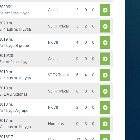
2020/21
Aktas
2
0
0
Select futsal I lyga
2020 m.
VJFK Trakai
3
2
0
Vilniaus m. III Lyga
2019 m.
FK 78
4
0
0
7x7 Lyga B grupė
2019/20
Aktas
0
0
0
Select futsal I lyga
2019 m.
VJFK Trakai
6
4
0
Vilniaus m. III Lyga
2018 m.
VJFK Trakai
6
3
0
SFL A Divizionas
2018 m.
FK 78
2
0
0
7x7 Lyga A grupė
2017 m.
Nerealas
0
3
0
Vilniaus m. III Lyga
2016/17