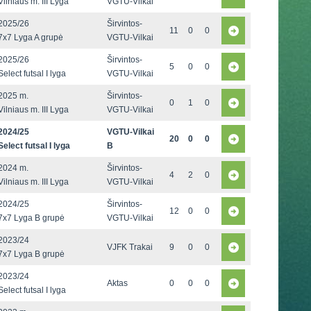
Vilniaus m. III Lyga
VGTU-Vilkai
2025/26
Širvintos-
11
0
0
7x7 Lyga A grupė
VGTU-Vilkai
2025/26
Širvintos-
5
0
0
Select futsal I lyga
VGTU-Vilkai
2025 m.
Širvintos-
0
1
0
Vilniaus m. III Lyga
VGTU-Vilkai
2024/25
VGTU-Vilkai
20
0
0
Select futsal I lyga
B
2024 m.
Širvintos-
4
2
0
Vilniaus m. III Lyga
VGTU-Vilkai
2024/25
Širvintos-
12
0
0
7x7 Lyga B grupė
VGTU-Vilkai
2023/24
VJFK Trakai
9
0
0
7x7 Lyga B grupė
2023/24
Aktas
0
0
0
Select futsal I lyga