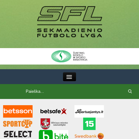
III Lyga
SFL Lyga
SFL taurė
7x7 CUP