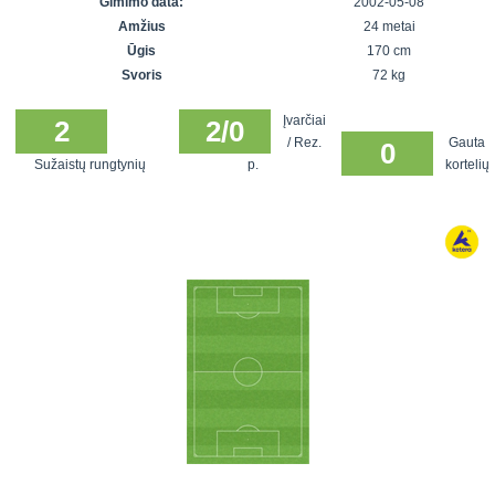
Gimimo data:
2002-05-08
7x7 vasaros
Euro2016
VRFS Futsal
Amžius
24 metai
lyga
Vilnius
Cup
Ūgis
170 cm
Lyga 8x8
Aukštaitijos
Svoris
72 kg
Įmonių lyga
senjorų
Įvarčiai
SFL rudens
2
2/0
čempionatas
/ Rez.
Gauta
0
taurė
Sužaistų rungtynių
p.
kortelių
Snaigės taurė