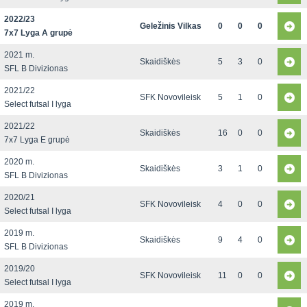
2022/23
Geležinis Vilkas
0
0
0
7x7 Lyga A grupė
2021 m.
Skaidiškės
5
3
0
SFL B Divizionas
2021/22
SFK Novovileisk
5
1
0
Select futsal I lyga
2021/22
Skaidiškės
16
0
0
7x7 Lyga E grupė
2020 m.
Skaidiškės
3
1
0
SFL B Divizionas
2020/21
SFK Novovileisk
4
0
0
Select futsal I lyga
2019 m.
Skaidiškės
9
4
0
SFL B Divizionas
2019/20
SFK Novovileisk
11
0
0
Select futsal I lyga
2019 m.