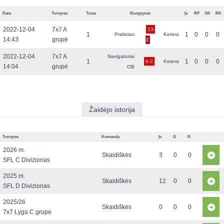
Data
Turnyras
Turas
Rungtynės
Įv.
RP
GK
RK
2022-12-04
7x7 A
13-
1
1
0
0
0
Praliotas
Ketera
14:43
grupė
3
2022-12-04
7x7 A
Navigatoriai
1
1
0
0
0
6-2
Ketera
14:04
grupė
OB
Žaidėjo istorija
Turnyras
Komanda
Įv
G
R
2026 m.
Skaidiškės
3
0
0
SFL C Divizionas
2025 m.
Skaidiškės
12
0
0
SFL D Divizionas
2025/26
Skaidiškės
0
0
0
7x7 Lyga C grupė