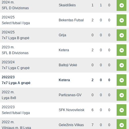
2024 m.
Skaidiškės
1
1
0
SFL D Divizionas
2024/25
Bekentas Futsal
2
0
0
Select futsal I lyga
2024/25
Grija
0
0
0
7x7 Lyga B grupė
2023 m.
Ketera
2
0
0
SFL B Divizionas
2023/24
Baltoji Vokė
0
0
0
7x7 Lyga C grupė
2022/23
Ketera
2
0
0
7x7 Lyga A grupė
2022 m.
Partizanas-GV
0
0
0
Lyga 8x8
2022/23
SFK Novovileisk
6
0
0
Select futsal I lyga
2022 m.
Geležinis Vilkas
7
0
0
Vilniaus m. III Lyga