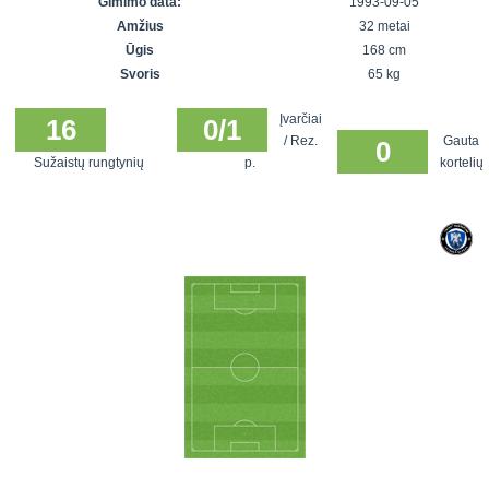
Gimimo data:
1993-09-05
7x7 vasaros
Euro2016
VRFS Futsal
Amžius
32 metai
lyga
Vilnius
Cup
Ūgis
168 cm
Lyga 8x8
Aukštaitijos
Svoris
65 kg
Įmonių lyga
senjorų
Įvarčiai
SFL rudens
16
0/1
čempionatas
/ Rez.
Gauta
0
taurė
Sužaistų rungtynių
p.
kortelių
Snaigės taurė