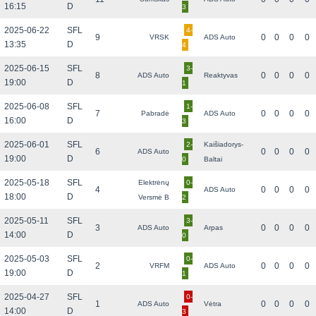
16:15
D
3
2025-06-22
SFL
4-
9
0
0
0
0
VRSK
ADS Auto
13:35
D
4
2025-06-15
SFL
3-
8
0
0
0
0
ADS Auto
Reaktyvas
19:00
D
1
2025-06-08
SFL
1-
7
0
0
0
0
Pabradė
ADS Auto
16:00
D
3
2025-06-01
SFL
2-
Kaišiadorys-
6
0
0
0
0
ADS Auto
19:00
D
0
Baltai
2025-05-18
SFL
Elektrėnų
0-
4
0
0
0
0
ADS Auto
18:00
D
Versmė B
2
2025-05-11
SFL
3-
3
0
0
0
0
ADS Auto
Arpas
14:00
D
0
2025-05-03
SFL
0-
2
0
0
0
0
VRFM
ADS Auto
19:00
D
1
2025-04-27
SFL
0-
1
0
0
0
0
ADS Auto
Vėtra
14:00
D
3