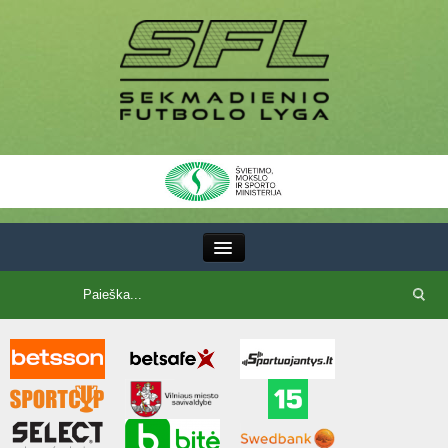
III Lyga
SFL Lyga
SFL taurė
7x7 CUP