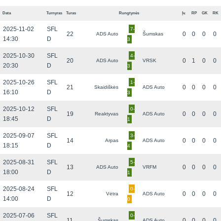
Data
Turnyras
Turas
Rungtynės
Įv.
RP
GK
RK
2025-11-02
SFL
7-
22
0
0
0
0
ADS Auto
Šumskas
14:30
D
3
2025-10-30
SFL
4-
20
0
1
0
0
ADS Auto
VRSK
20:30
D
3
2025-10-26
SFL
1-
21
0
0
0
0
Skaidiškės
ADS Auto
16:10
D
3
2025-10-12
SFL
0-
19
0
0
0
0
Reaktyvas
ADS Auto
18:45
D
1
2025-09-07
SFL
3-
14
0
0
0
0
Arpas
ADS Auto
18:15
D
4
2025-08-31
SFL
5-
13
0
0
0
0
ADS Auto
VRFM
18:00
D
1
2025-08-24
SFL
0-
12
0
0
0
0
Vėtra
ADS Auto
14:00
D
0
2025-07-06
SFL
0-
11
0
0
0
0
Šumskas
ADS Auto