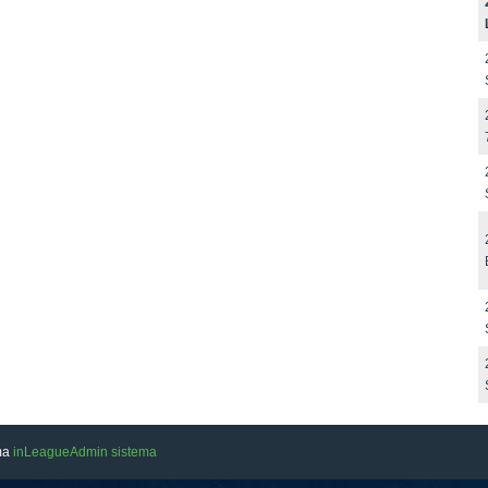
ama
inLeagueAdmin sistema