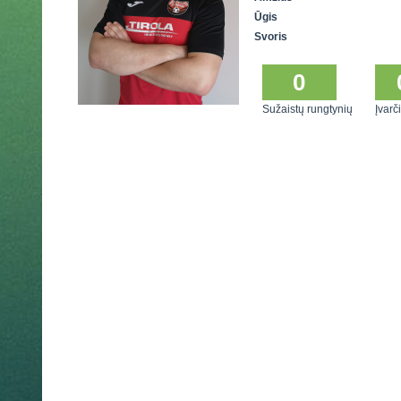
Ūgis
Svoris
0
Sužaistų rungtynių
Įvarči