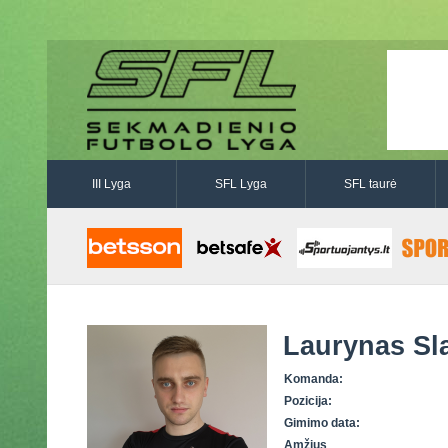
III Lyga
SFL Lyga
SFL taurė
Laurynas Sl
Komanda:
Pozicija:
Gimimo data:
Amžius