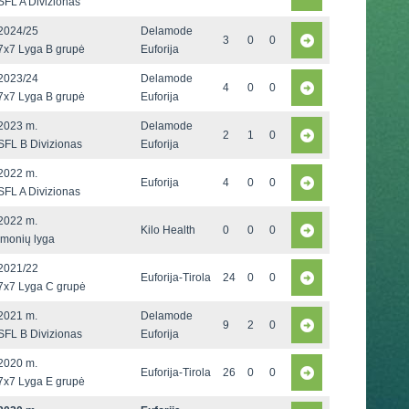
SFL A Divizionas
2024/25
Delamode
3
0
0
7x7 Lyga B grupė
Euforija
2023/24
Delamode
4
0
0
7x7 Lyga B grupė
Euforija
2023 m.
Delamode
2
1
0
SFL B Divizionas
Euforija
2022 m.
Euforija
4
0
0
SFL A Divizionas
2022 m.
Kilo Health
0
0
0
Įmonių lyga
2021/22
Euforija-Tirola
24
0
0
7x7 Lyga C grupė
2021 m.
Delamode
9
2
0
SFL B Divizionas
Euforija
2020 m.
Euforija-Tirola
26
0
0
7x7 Lyga E grupė