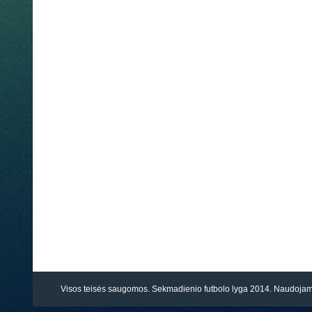
Visos teisės saugomos. Sekmadienio futbolo lyga 2014. Naudoj