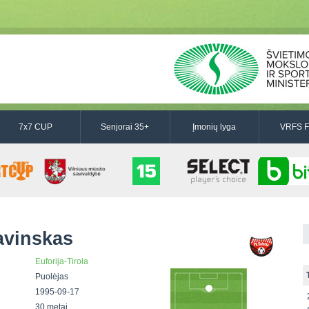
7x7 CUP
Senjorai 35+
Įmonių lyga
VRFS F
avinskas
Euforija-Tirola
Puolėjas
1995-09-17
30 metai