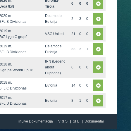
2020 m.
Euforija-
0
0
0
Lyga 8x8
Tirola
2020 m.
Delamode
2
3
0
SFL B Divizionas
Euforija
2019 m.
VSG United
21
0
0
7x7 Lyga C grupė
2019 m.
Delamode
33
3
1
SFL B Divizionas
Euforija
IRN (Legend
2018 m.
about
6
0
0
B grupė WorldCup'18
Euphoria)
2018 m.
Euforija
14
0
0
SFL C Divizionas
2017 m.
Euforija
8
1
0
SFL D Divizionas
inLive Dokumentacija
VRFS
SFL
Dokumentai