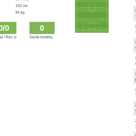
192 cm
85 kg
0/0
0
ai / Rez. p.
Gauta kortelių