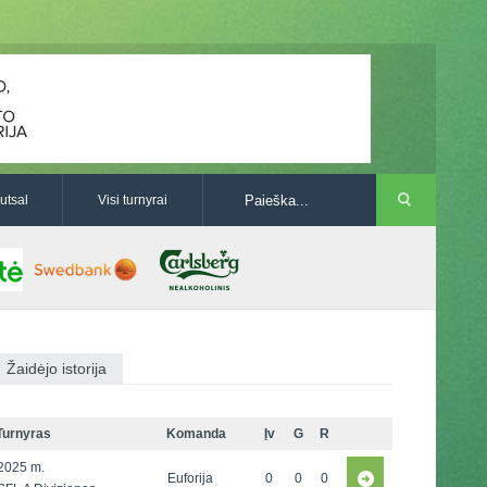
utsal
Visi turnyrai
Žaidėjo istorija
Turnyras
Komanda
Įv
G
R
2025 m.
Euforija
0
0
0