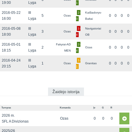
19:00
Lyga
1
2016-05-22
III
2-
Kaišiadorys-
5
0
0
0
0
Ozas
16:00
Lyga
0
Baltai
2016-05-08
III
1-
Navigatoriai
3
0
0
0
0
Ozas
18:00
Lyga
4
OB
2016-05-01
III
Fakyrai-AD
2-
2
0
0
0
0
Ozas
18:15
Lyga
MEN
4
2016-04-24
III
1-
1
0
0
0
0
Ozas
Granitas
20:15
Lyga
1
Žaidėjo istorija
Turnyras
Komanda
Įv
G
R
2026 m.
Ozas
0
0
0
SFL A Divizionas
2025/26