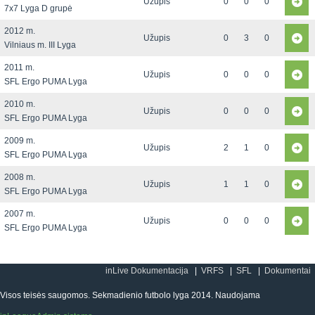
Užupis
0
0
0
7x7 Lyga D grupė
2012 m.
Užupis
0
3
0
Vilniaus m. III Lyga
2011 m.
Užupis
0
0
0
SFL Ergo PUMA Lyga
2010 m.
Užupis
0
0
0
SFL Ergo PUMA Lyga
2009 m.
Užupis
2
1
0
SFL Ergo PUMA Lyga
2008 m.
Užupis
1
1
0
SFL Ergo PUMA Lyga
2007 m.
Užupis
0
0
0
SFL Ergo PUMA Lyga
inLive Dokumentacija
VRFS
SFL
Dokumentai
Visos teisės saugomos. Sekmadienio futbolo lyga 2014. Naudojama