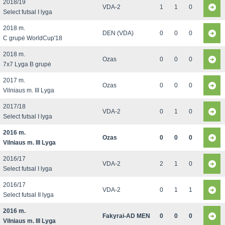
2018/19
VDA-2
1
1
0
Select futsal I lyga
2018 m.
DEN (VDA)
0
0
0
C grupė WorldCup'18
2018 m.
Ozas
0
0
0
7x7 Lyga B grupė
2017 m.
Ozas
0
0
0
Vilniaus m. III Lyga
2017/18
VDA-2
0
1
0
Select futsal I lyga
2016 m.
Ozas
0
0
0
Vilniaus m. III Lyga
2016/17
VDA-2
2
1
0
Select futsal I lyga
2016/17
VDA-2
0
1
1
Select futsal II lyga
2016 m.
Fakyrai-AD MEN
0
0
0
Vilniaus m. III Lyga