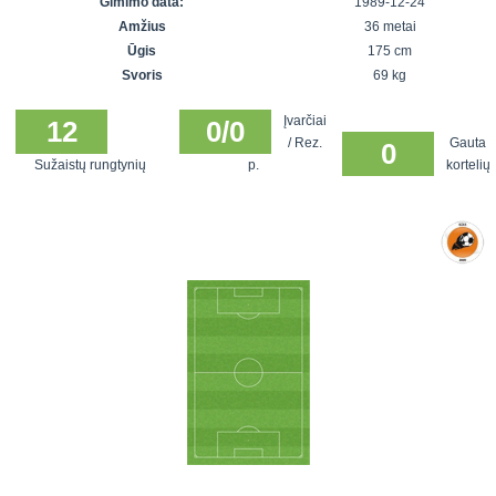
Gimimo data:
1989-12-24
7x7 vasaros
Euro2016
VRFS Futsal
Amžius
36 metai
lyga
Vilnius
Cup
Ūgis
175 cm
Lyga 8x8
Aukštaitijos
Svoris
69 kg
Įmonių lyga
senjorų
Įvarčiai
SFL rudens
12
0/0
čempionatas
/ Rez.
Gauta
0
taurė
Sužaistų rungtynių
p.
kortelių
Snaigės taurė