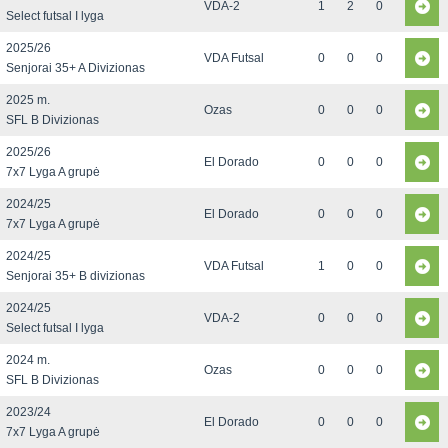
VDA-2
1
2
0
Select futsal I lyga
2025/26
VDA Futsal
0
0
0
Senjorai 35+ A Divizionas
2025 m.
Ozas
0
0
0
SFL B Divizionas
2025/26
El Dorado
0
0
0
7x7 Lyga A grupė
2024/25
El Dorado
0
0
0
7x7 Lyga A grupė
2024/25
VDA Futsal
1
0
0
Senjorai 35+ B divizionas
2024/25
VDA-2
0
0
0
Select futsal I lyga
2024 m.
Ozas
0
0
0
SFL B Divizionas
2023/24
El Dorado
0
0
0
7x7 Lyga A grupė