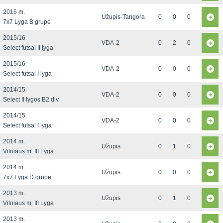
2016 m.
Užupis-Tangora
0
0
0
7x7 Lyga B grupė
2015/16
VDA-2
0
2
0
Select futsal II lyga
2015/16
VDA-2
0
0
0
Select futsal I lyga
2014/15
VDA-2
0
0
0
Select II lygos B2 div
2014/15
VDA-2
0
0
0
Select futsal I lyga
2014 m.
Užupis
0
1
0
Vilniaus m. III Lyga
2014 m.
Užupis
0
0
0
7x7 Lyga D grupė
2013 m.
Užupis
0
1
0
Vilniaus m. III Lyga
2013 m.