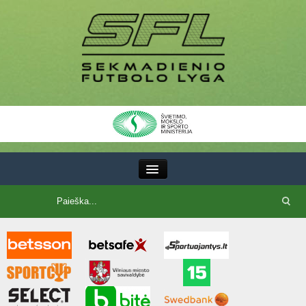
III Lyga
SFL Lyga
SFL taurė
7x7 CUP