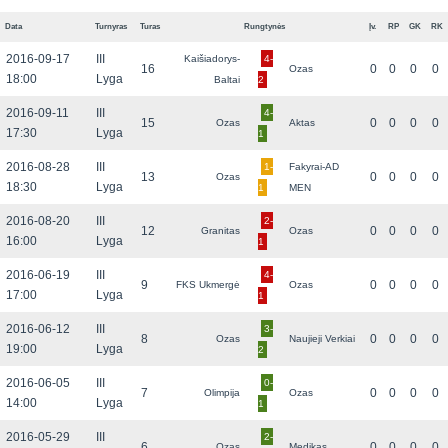
Data
Turnyras
Turas
Rungtynės
Įv.
RP
GK
RK
2016-09-17
III
Kaišiadorys-
4-
16
0
0
0
0
Ozas
18:00
Lyga
Baltai
2
2016-09-11
III
4-
15
0
0
0
0
Ozas
Aktas
17:30
Lyga
1
2016-08-28
III
1-
Fakyrai-AD
13
0
0
0
0
Ozas
18:30
Lyga
1
MEN
2016-08-20
III
2-
12
0
0
0
0
Granitas
Ozas
16:00
Lyga
1
2016-06-19
III
4-
9
0
0
0
0
FKS Ukmergė
Ozas
17:00
Lyga
1
2016-06-12
III
3-
8
0
0
0
0
Ozas
Naujieji Verkiai
19:00
Lyga
2
2016-06-05
III
0-
7
0
0
0
0
Olimpija
Ozas
14:00
Lyga
1
2016-05-29
III
2-
6
0
0
0
0
Ozas
Medikas