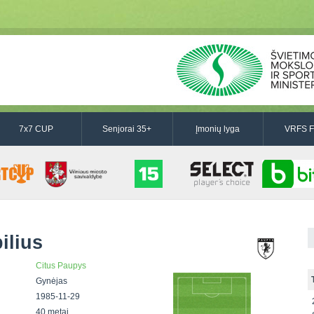
7x7 CUP
Senjorai 35+
Įmonių lyga
VRFS F
ilius
Citus Paupys
Gynėjas
1985-11-29
40 metai