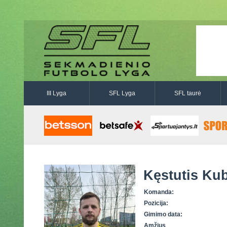
III Lyga
SFL Lyga
SFL taurė
Kęstutis Kub
Komanda:
Pozicija:
Gimimo data:
Amžius