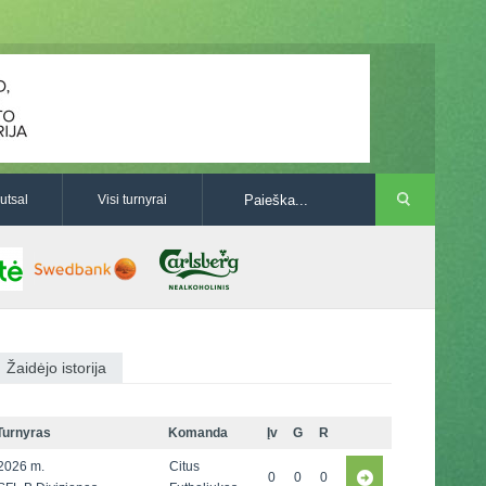
utsal
Visi turnyrai
Žaidėjo istorija
Turnyras
Komanda
Įv
G
R
2026 m.
Citus
0
0
0