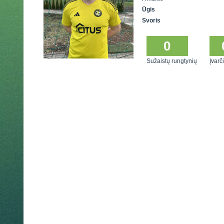
Ūgis
Svoris
0
Sužaistų rungtynių
Įvarči