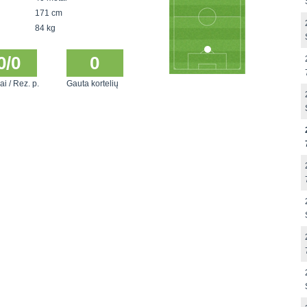
171 cm
84 kg
0/0
0
ai / Rez. p.
Gauta kortelių