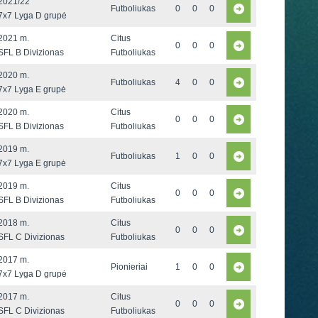
2021/22
Futboliukas
0
0
0
7x7 Lyga D grupė
2021 m.
Citus
0
0
0
SFL B Divizionas
Futboliukas
2020 m.
Futboliukas
4
0
0
7x7 Lyga E grupė
2020 m.
Citus
0
0
0
SFL B Divizionas
Futboliukas
2019 m.
Futboliukas
1
0
0
7x7 Lyga E grupė
2019 m.
Citus
0
0
0
SFL B Divizionas
Futboliukas
2018 m.
Citus
0
0
0
SFL C Divizionas
Futboliukas
2017 m.
Pionieriai
1
0
0
7x7 Lyga D grupė
2017 m.
Citus
0
0
0
SFL C Divizionas
Futboliukas