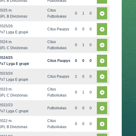
SFL B Divizionas
Futboliukas
2025 m.
Citus
0
1
0
SFL B Divizionas
Futboliukas
2025/26
Citus Paupys
0
0
0
7x7 Lyga E grupė
2024 m.
Citus
0
1
0
SFL C Divizionas
Futboliukas
2024/25
Citus Paupys
0
0
0
7x7 Lyga E grupė
2023/24
Citus Paupys
2
0
0
7x7 Lyga E grupė
2023 m.
Citus
0
1
0
SFL C Divizionas
Futboliukas
2022/23
Futboliukas
0
0
0
7x7 Lyga C grupė
2022 m.
Citus
0
0
0
SFL B Divizionas
Futboliukas