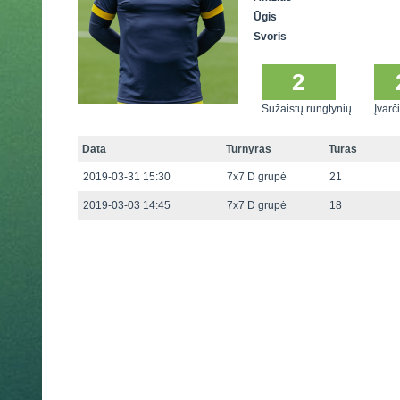
Ūgis
Svoris
2
Sužaistų rungtynių
Įvarči
Data
Turnyras
Turas
2019-03-31 15:30
7x7 D grupė
21
2019-03-03 14:45
7x7 D grupė
18