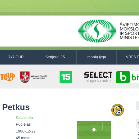
7x7 CUP
Senjorai 35+
Įmonių lyga
VRFS F
 Petkus
Katastrofa
Puolėjas
1980-12-22
45 metai