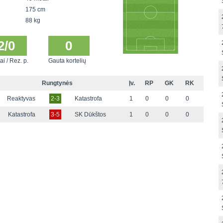
175 cm
88 kg
2/0
0
ai / Rez. p.
Gauta kortelių
Rungtynės
Įv.
RP
GK
RK
Reaktyvas
2-3
Katastrofa
1
0
0
0
Katastrofa
3-5
SK Dūkštos
1
0
0
0