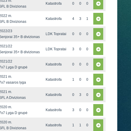
2023 m.
Katastrofa
0
0
0
SFL B Divizionas
2022 m.
Katastrofa
4
3
1
SFL B Divizionas
2022/23
LDK Topratai
0
0
0
Senjorai 35+ B divizionas
2021/22
LDK Topratai
3
0
0
Senjorai 35+ B divizionas
2021/22
Katastrofa
0
0
0
7x7 Lyga D grupė
2021 m.
Katastrofa
1
0
0
7x7 vasaros lyga
2021 m.
Katastrofa
0
3
0
SFL A Divizionas
2020 m.
Katastrofa
3
0
0
7x7 Lyga D grupė
2020 m.
Katastrofa
1
1
0
SFL B Divizionas