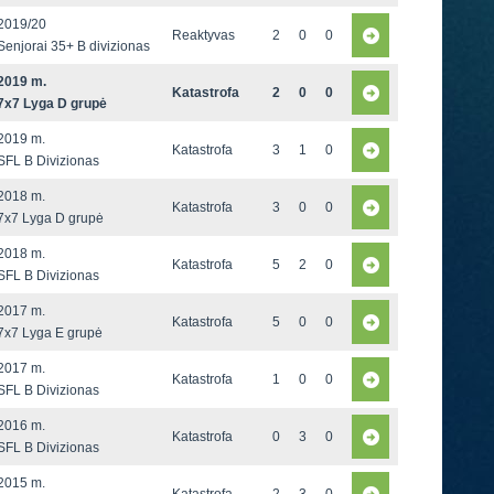
2019/20
Reaktyvas
2
0
0
Senjorai 35+ B divizionas
2019 m.
Katastrofa
2
0
0
7x7 Lyga D grupė
2019 m.
Katastrofa
3
1
0
SFL B Divizionas
2018 m.
Katastrofa
3
0
0
7x7 Lyga D grupė
2018 m.
Katastrofa
5
2
0
SFL B Divizionas
2017 m.
Katastrofa
5
0
0
7x7 Lyga E grupė
2017 m.
Katastrofa
1
0
0
SFL B Divizionas
2016 m.
Katastrofa
0
3
0
SFL B Divizionas
2015 m.