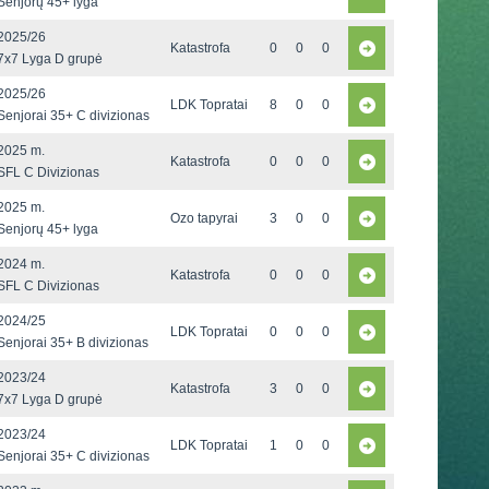
Senjorų 45+ lyga
2025/26
Katastrofa
0
0
0
7x7 Lyga D grupė
2025/26
LDK Topratai
8
0
0
Senjorai 35+ C divizionas
2025 m.
Katastrofa
0
0
0
SFL C Divizionas
2025 m.
Ozo tapyrai
3
0
0
Senjorų 45+ lyga
2024 m.
Katastrofa
0
0
0
SFL C Divizionas
2024/25
LDK Topratai
0
0
0
Senjorai 35+ B divizionas
2023/24
Katastrofa
3
0
0
7x7 Lyga D grupė
2023/24
LDK Topratai
1
0
0
Senjorai 35+ C divizionas