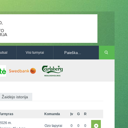
utsal
Visi turnyrai
Žaidėjo istorija
Turnyras
Komanda
Įv
G
R
2026 m.
Ozo tapyrai
0
0
0