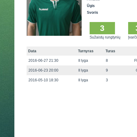
Ūgis
Svoris
3
Sužaistų rungtynių
Įvarči
Data
Turnyras
Turas
2016-06-27 21:30
II lyga
8
F
2016-06-23 20:00
II lyga
9
2016-05-10 18:30
II lyga
3