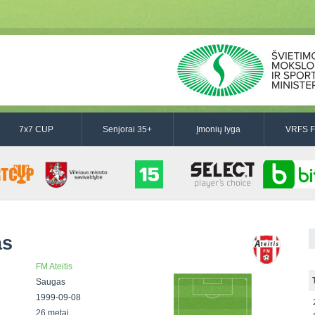
7x7 CUP
Senjorai 35+
Įmonių lyga
VRFS F
as
FM Ateitis
Saugas
1999-09-08
26 metai