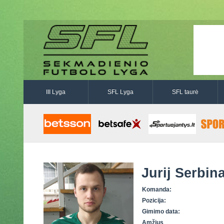
III Lyga
SFL Lyga
SFL taurė
Jurij Serbin
Komanda:
Pozicija:
Gimimo data:
Amžius