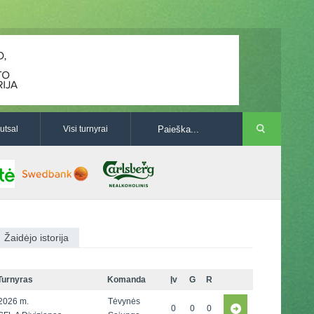
utsal
Visi turnyrai
Žaidėjo istorija
Turnyras
Komanda
Įv
G
R
2026 m.
Tėvynės
0
0
0