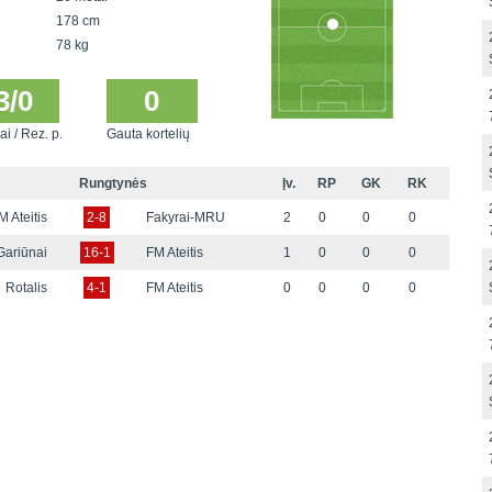
178 cm
78 kg
3/0
0
ai / Rez. p.
Gauta kortelių
Rungtynės
Įv.
RP
GK
RK
M Ateitis
2-8
Fakyrai-MRU
2
0
0
0
Gariūnai
16-1
FM Ateitis
1
0
0
0
Rotalis
4-1
FM Ateitis
0
0
0
0