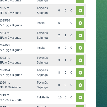
SFL A Divizionas
Sąjunga
2025 m.
Tėvynės
0
0
0
SFL A Divizionas
Sąjunga
2025/26
Insola
6
0
0
7x7 Lyga B grupė
2024 m.
Tėvynės
2
1
0
SFL A Divizionas
Sąjunga
2024/25
Insola
9
0
0
7x7 Lyga B grupė
2023 m.
Tėvynės
3
1
0
SFL A Divizionas
Sąjunga
2023/24
Tėvynės
8
0
0
7x7 Lyga B grupė
Sąjunga
2020 m.
Tėvynės
0
0
0
SFL B Divizionas
Sąjunga
2019 m.
FM Ateitis
10
0
0
7x7 Lyga C grupė