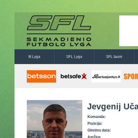
III Lyga
SFL Lyga
SFL taurė
Jevgenij Uča
Komanda:
Pozicija:
Gimimo data:
Amžius