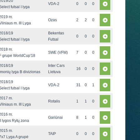
2019/20
VDA-2
0
0
0
Select futsal I lyga
2019 m.
Ozas
2
2
0
Vilniaus m. III Lyga
2018/19
Bekentas
0
0
0
Select futsal I lyga
Futsal
2018 m.
SWE (VFM)
7
0
0
F grupė WorldCup'18
2018/19
Inter Cars
16
0
0
Įmonių lyga B divizionas
Lietuva
2018/19
VDA-2
31
0
1
Select futsal I lyga
2017 m.
Rotalis
1
1
0
Vilniaus m. III Lyga
2016 m.
Gariūnai
8
1
0
II lygos Rytų zona
2015 m.
TAIP
0
0
0
7x7 Lyga A grupė