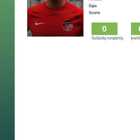
Ūgis
Svoris
0
Sužaistų rungtynių
Įvarči