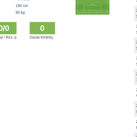
180 cm
80 kg
0/0
0
ai / Rez. p.
Gauta kortelių