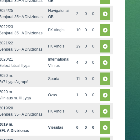
Senjorai 35+ A Divizionas
OB
2024/25
Navigatoriai
2
0
0
Senjorai 35+ A Divizionas
OB
2022/23
FK Vingis
10
0
0
Senjorai 35+ A Divizionas
2021/22
FK Vingis
29
0
0
Senjorai 35+ A Divizionas
2020/21
International
4
0
0
Select futsal I lyga
Vilnius
2020 m.
Sparta
11
0
0
7x7 Lyga A grupė
2020 m.
Ozas
1
0
0
Vilniaus m. III Lyga
2019/20
FK Vingis
0
0
0
Senjorai 35+ A Divizionas
2019 m.
Viesulas
0
0
0
SFL A Divizionas