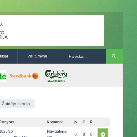
utsal
Visi turnyrai
Žaidėjo istorija
Turnyras
Komanda
Įv
G
R
2025/26
Navigatoriai
0
0
0