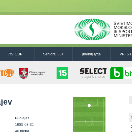
7x7 CUP
Senjorai 35+
Įmonių lyga
VRFS F
jev
Puolėjas
1985-08-31
40 metai