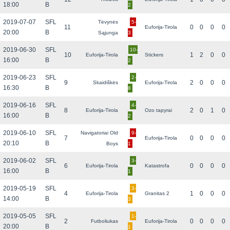
18:00
B
2
2019-07-07
SFL
Tėvynės
5-
11
0
0
0
0
Euforija-Tirola
20:00
B
Sąjunga
3
2019-06-30
SFL
10-
10
1
2
0
0
Euforija-Tirola
Stickers
16:00
B
2
2019-06-23
SFL
2-
9
2
0
0
0
Skaidiškės
Euforija-Tirola
16:30
B
8
2019-06-16
SFL
4-
8
2
0
1
0
Euforija-Tirola
Ozo tapyrai
16:00
B
2
2019-06-10
SFL
Navigatoriai Old
9-
7
0
0
0
0
Euforija-Tirola
20:10
B
Boys
1
2019-06-02
SFL
3-
6
0
0
0
0
Euforija-Tirola
Katastrofa
16:00
B
1
2019-05-19
SFL
3-
4
1
0
0
0
Euforija-Tirola
Granitas 2
14:00
B
3
2019-05-05
SFL
1-
2
0
0
0
0
Futboliukas
Euforija-Tirola
20:00
B
1