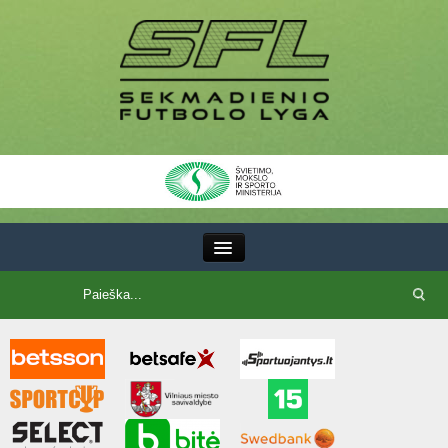
III Lyga
SFL Lyga
SFL taurė
7x7 CUP