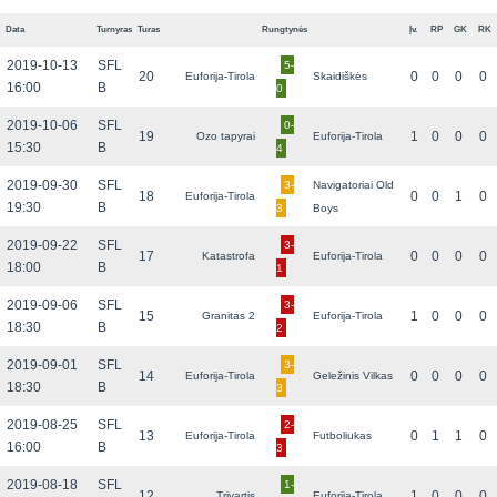
Data
Turnyras
Turas
Rungtynės
Įv.
RP
GK
RK
2019-10-13
SFL
5-
20
0
0
0
0
Euforija-Tirola
Skaidiškės
16:00
B
0
2019-10-06
SFL
0-
19
1
0
0
0
Ozo tapyrai
Euforija-Tirola
15:30
B
4
2019-09-30
SFL
3-
Navigatoriai Old
18
0
0
1
0
Euforija-Tirola
19:30
B
3
Boys
2019-09-22
SFL
3-
17
0
0
0
0
Katastrofa
Euforija-Tirola
18:00
B
1
2019-09-06
SFL
3-
15
1
0
0
0
Granitas 2
Euforija-Tirola
18:30
B
2
2019-09-01
SFL
3-
14
0
0
0
0
Euforija-Tirola
Geležinis Vilkas
18:30
B
3
2019-08-25
SFL
2-
13
0
1
1
0
Euforija-Tirola
Futboliukas
16:00
B
3
2019-08-18
SFL
1-
12
1
0
0
0
Trivartis
Euforija-Tirola