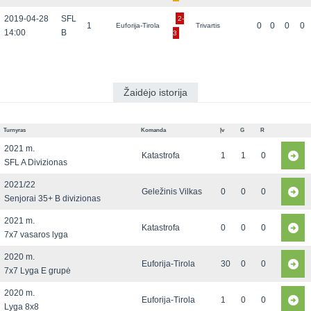
2019-04-28
SFL
2-
1
0
0
0
0
Euforija-Tirola
Trivartis
14:00
B
3
Žaidėjo istorija
Turnyras
Komanda
Įv
G
R
2021 m.
Katastrofa
1
1
0
SFL A Divizionas
2021/22
Geležinis Vilkas
0
0
0
Senjorai 35+ B divizionas
2021 m.
Katastrofa
0
0
0
7x7 vasaros lyga
2020 m.
Euforija-Tirola
30
0
0
7x7 Lyga E grupė
2020 m.
Euforija-Tirola
1
0
0
Lyga 8x8