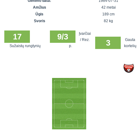
Gimimo data:
1984-07-31
7x7 vasaros
Euro2016
VRFS Futsal
Amžius
42 metai
lyga
Vilnius
Cup
Ūgis
189 cm
Lyga 8x8
Aukštaitijos
Svoris
82 kg
Įmonių lyga
senjorų
Įvarčiai
SFL rudens
17
9/3
čempionatas
/ Rez.
Gauta
3
taurė
Sužaistų rungtynių
p.
kortelių
Snaigės taurė