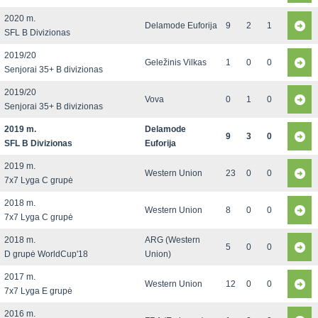
2020 m.
Delamode Euforija
9
2
1
SFL B Divizionas
2019/20
Geležinis Vilkas
1
0
0
Senjorai 35+ B divizionas
2019/20
Vova
0
1
0
Senjorai 35+ B divizionas
2019 m.
Delamode
9
3
0
SFL B Divizionas
Euforija
2019 m.
Western Union
23
0
0
7x7 Lyga C grupė
2018 m.
Western Union
8
0
0
7x7 Lyga C grupė
2018 m.
ARG (Western
5
0
0
D grupė WorldCup'18
Union)
2017 m.
Western Union
12
0
0
7x7 Lyga E grupė
2016 m.