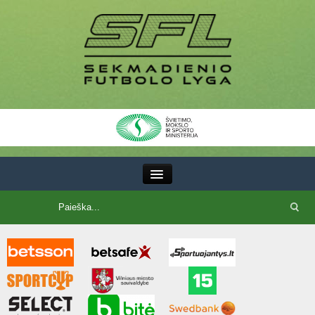
III Lyga
SFL Lyga
SFL taurė
7x7 CUP