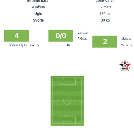
Gimimo data:
1989-02-14
7x7 vasaros
Euro2016
VRFS Futsal
Amžius
37 metai
lyga
Vilnius
Cup
Ūgis
180 cm
Lyga 8x8
Aukštaitijos
Svoris
80 kg
Įmonių lyga
senjorų
Įvarčiai
SFL rudens
4
0/0
čempionatas
/ Rez.
Gauta
2
taurė
Sužaistų rungtynių
p.
kortelių
Snaigės taurė