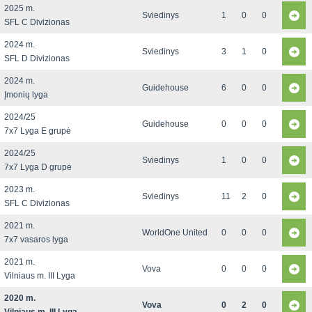
2025 m.
Sviedinys
1
0
0
SFL C Divizionas
2024 m.
Sviedinys
3
1
0
SFL D Divizionas
2024 m.
Guidehouse
6
0
0
Įmonių lyga
2024/25
Guidehouse
0
0
0
7x7 Lyga E grupė
2024/25
Sviedinys
1
0
0
7x7 Lyga D grupė
2023 m.
Sviedinys
11
2
0
SFL C Divizionas
2021 m.
WorldOne United
0
0
0
7x7 vasaros lyga
2021 m.
Vova
0
0
0
Vilniaus m. III Lyga
2020 m.
Vova
0
2
0