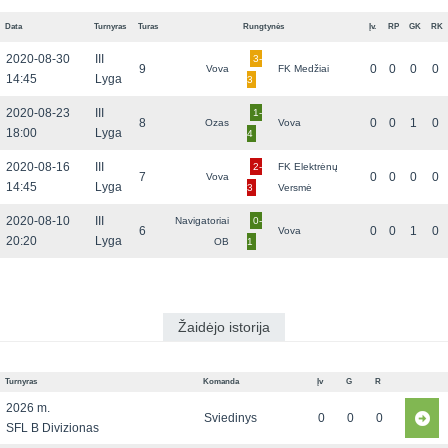
Data
Turnyras
Turas
Rungtynės
Įv.
RP
GK
RK
2020-08-30
III
3-
9
0
0
0
0
Vova
FK Medžiai
14:45
Lyga
3
2020-08-23
III
1-
8
0
0
1
0
Ozas
Vova
18:00
Lyga
4
2020-08-16
III
2-
FK Elektrėnų
7
0
0
0
0
Vova
14:45
Lyga
3
Versmė
2020-08-10
III
Navigatoriai
0-
6
0
0
1
0
Vova
20:20
Lyga
OB
1
Žaidėjo istorija
Turnyras
Komanda
Įv
G
R
2026 m.
Sviedinys
0
0
0
SFL B Divizionas