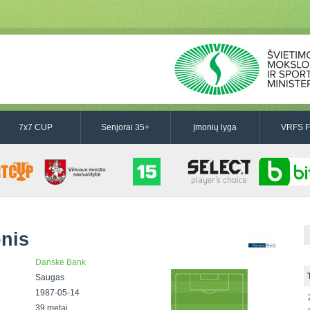
7x7 CUP
Senjorai 35+
Įmonių lyga
VRFS F
onis
Danske Bank
Saugas
1987-05-14
39 metai