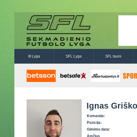
III Lyga
SFL Lyga
SFL taurė
Ignas Grišk
Komanda:
Pozicija:
Gimimo data:
Amžius