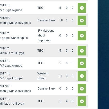
2019 m.
TEC
5
0
0
7x7 Lyga A grupė
2018/19
Danske Bank
18
2
0
Įmonių lyga A divizionas
IRN (Legend
2018 m.
about
0
0
0
B grupė WorldCup'18
Euphoria)
2018 m.
TEC
5
5
0
Vilniaus m. III Lyga
2018 m.
TEC
5
0
0
7x7 Lyga A grupė
2017 m.
Western
11
0
0
7x7 Lyga E grupė
Union
2017/18
Danske Bank
0
0
0
Įmonių lyga A divizionas
2017 m.
TEC
1
4
0
Vilniaus m. III Lyga