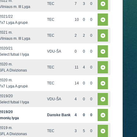
2022 m.
TEC
7
3
0
Vilniaus m. III Lyga
2021/22
TEC
10
0
0
7x7 Lyga A grupė
2021 m.
TEC
2
2
0
Vilniaus m. III Lyga
2020/21
VDU-ŠA
0
0
0
Select futsal I lyga
2020 m.
TEC
11
4
0
SFL A Divizionas
2020 m.
TEC
14
0
0
7x7 Lyga A grupė
2019/20
VDU-ŠA
4
0
0
Select futsal I lyga
2019/20
Danske Bank
4
0
0
Įmonių lyga
2019 m.
TEC
3
5
0
SFL A Divizionas