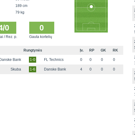
189 cm
79 kg
4/0
0
ai / Rez. p.
Gauta kortelių
Rungtynės
Įv.
RP
GK
RK
Danske Bank
1-0
FL Technics
0
0
0
0
Skuba
1-6
Danske Bank
4
0
0
0