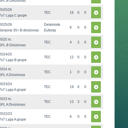
SFL B Divizionas
2025/26
TEC
16
0
0
7x7 Lyga C grupė
2025/26
Delamode
6
0
0
Senjorai 35+ B divizionas
Euforija
2025 m.
TEC
4
2
0
SFL B Divizionas
2024/25
TEC
12
0
0
7x7 Lyga B grupė
2024 m.
TEC
1
0
0
SFL A Divizionas
2023/24
TEC
19
0
0
7x7 Lyga A grupė
2023 m.
TEC
12
3
0
SFL A Divizionas
2022/23
TEC
6
0
0
7x7 Lyga A grupė