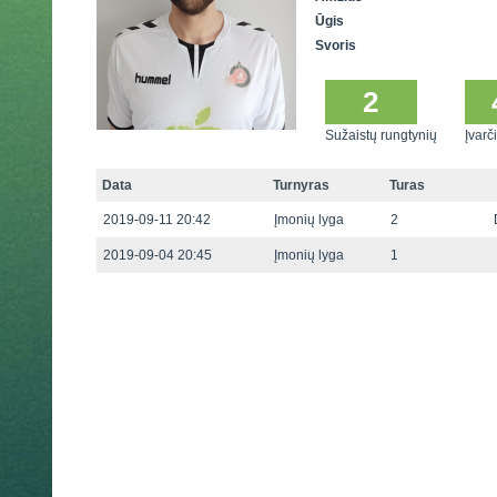
Ūgis
Svoris
2
Sužaistų rungtynių
Įvarči
Data
Turnyras
Turas
2019-09-11 20:42
Įmonių lyga
2
2019-09-04 20:45
Įmonių lyga
1