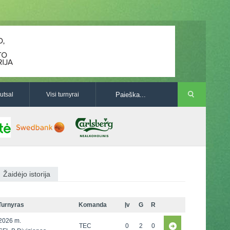
utsal
Visi turnyrai
Žaidėjo istorija
Turnyras
Komanda
Įv
G
R
2026 m.
TEC
0
2
0