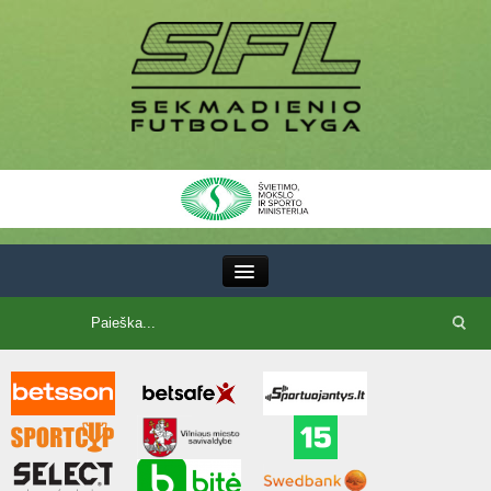
III Lyga
SFL Lyga
SFL taurė
7x7 CUP