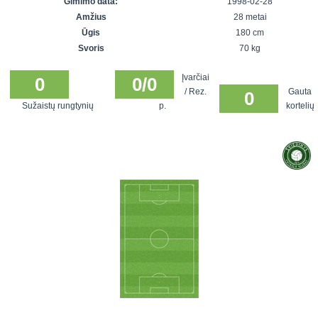
Gimimo data:
1998-02-28
7x7 vasaros
Euro2016
VRFS Futsal
Amžius
28 metai
lyga
Vilnius
Cup
Ūgis
180 cm
Lyga 8x8
Aukštaitijos
Svoris
70 kg
Įmonių lyga
senjorų
Įvarčiai
SFL rudens
0
0/0
čempionatas
/ Rez.
Gauta
0
taurė
Sužaistų rungtynių
p.
kortelių
Snaigės taurė